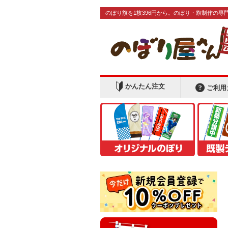
のぼり旗を1枚396円から。のぼり・旗制作の専
かんたん注文
ご利用