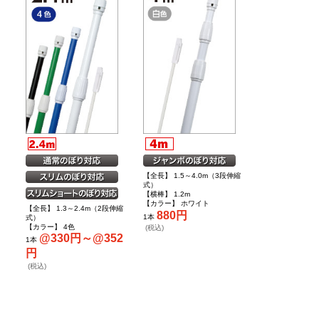
【全長】 1.5～4.0m（3段伸縮
式）
【横棒】 1.2m
【カラー】 ホワイト
【全長】 1.3～2.4m（2段伸縮
880円
1本
式）
【カラー】 4色
(税込)
@330円～@352
1本
円
(税込)