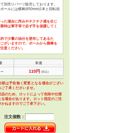
して別売りパーツ販売しております。
ールには横棒(850mm)1本と回転頭
擦った場合に痒みやチクチク感を生じ
作業時は軍手等で必ず手を保護してく
目的で少量の油分を塗布してあるた
がございますので、ポールから横棒を
ご注意ください。
量
単価
本～
110円
(税込)
仕様は予告無く変更となる場合がござい
めご了承くださいませ。
産品のため、ロットによって色味や仕様
なる場合があります。ロット指定のご注
けかねますのでご了承下さい。
注文個数：