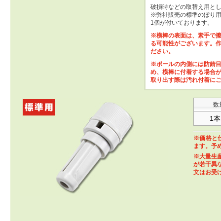
破損時などの取替え用と
※弊社販売の標準のぼり用ポ
1個が付いております。
※横棒の表面は、素手で
る可能性がございます。
ださい。
※ポールの内側には防錆
め、横棒に付着する場合
取り出す際は汚れ付着に
数
1
※価格と
ます。予
※大量生
が若干異
文はお受