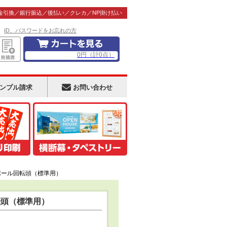
金引換／銀行振込／後払い／クレカ／NP掛け払い
！
ID、パスワードをお忘れの方
0
円
（計
0
点）
ンプル請求
お問い合わせ
ポール回転頭（標準用）
転頭（標準用）