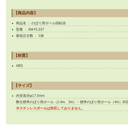
【商品内容】
商品名 ： のぼり用ポール回転頭
型番 ： AM-FL337
最低注文数 ： 1個
【材質】
ABS
【サイズ】
内管直径φ17.5mm
弊社標準のぼり用ポール（2.4m、3m）・標準のぼり用ポール（4m）対
※ステンレスポールは対応しておりません。