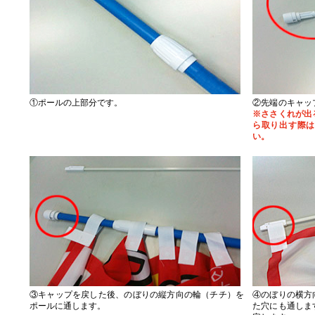
①ポールの上部分です。
②先端のキャッ
※ささくれが出
ら取り出す際は
い。
③キャップを戻した後、のぼりの縦方向の輪（チチ）を
④のぼりの横方
ポールに通します。
た穴にも通しま