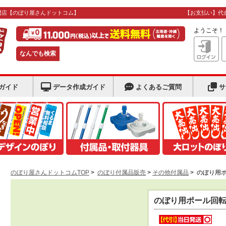
門店
【のぼり屋さんドットコム】
【お支払い】代
ようこそ
なんでも検索
ガイド
データ作成ガイド
よくあるご質問
サ
のぼり屋さんドットコムTOP
>
のぼり付属品販売
>
その他付属品
>
のぼり用
のぼり用ポール回