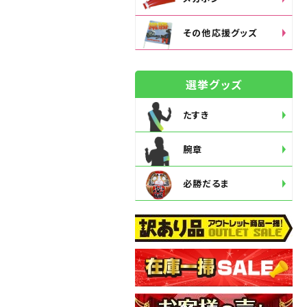
その他応援グッズ
選挙グッズ
たすき
腕章
必勝だるま