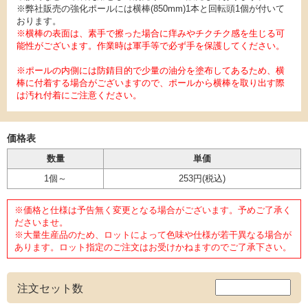
※弊社販売の強化ポールには横棒(850mm)1本と回転頭1個が付いて
おります。
※横棒の表面は、素手で擦った場合に痒みやチクチク感を生じる可
能性がございます。作業時は軍手等で必ず手を保護してください。
※ポールの内側には防錆目的で少量の油分を塗布してあるため、横
棒に付着する場合がございますので、ポールから横棒を取り出す際
は汚れ付着にご注意ください。
価格表
数量
単価
1個～
253円
(税込)
※価格と仕様は予告無く変更となる場合がございます。予めご了承く
ださいませ。
※大量生産品のため、ロットによって色味や仕様が若干異なる場合が
あります。ロット指定のご注文はお受けかねますのでご了承下さい。
注文セット数