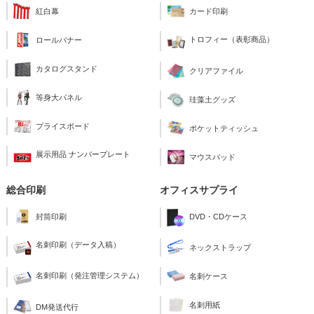
紅白幕
カード印刷
トロフィー（表彰商品）
ロールバナー
カタログスタンド
クリアファイル
等身大パネル
珪藻土グッズ
プライスボード
ポケットティッシュ
展示用品 ナンバープレート
マウスパッド
総合印刷
オフィスサプライ
封筒印刷
DVD・CDケース
名刺印刷（データ入稿）
ネックストラップ
名刺印刷（発注管理システム）
名刺ケース
名刺用紙
DM発送代行