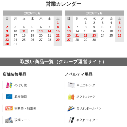
営業カレンダー
2026年8月
2026年9月
日
月
火
水
木
金
土
日
月
火
水
木
金
土
1
1
2
3
4
5
2
3
4
5
6
7
8
6
7
8
9
10
11
12
9
10
11
12
13
14
15
13
14
15
16
17
18
19
16
17
18
19
20
21
22
20
21
22
23
24
25
26
23
24
25
26
27
28
29
27
28
29
30
30
31
取扱い商品一覧（グループ運営サイト）
店舗装飾用品
ノベルティ用品
のぼり旗
卓上カレンダー
看板印刷
名入れバッグ
横断幕・懸垂幕
名入れボールペン
現場シート
名入れライター