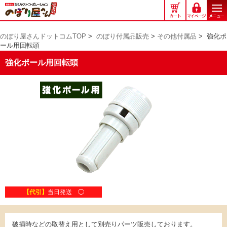
の
ぼ
り
のぼり屋さんドットコムTOP
>
のぼり付属品販売
>
その他付属品
>
強化ポ
屋
ール用回転頭
さ
ん
強化ポール用回転頭
ド
ッ
ト
コ
ム
【代引】
当日発送 ◯
破損時などの取替え用として別売りパーツ販売しております。