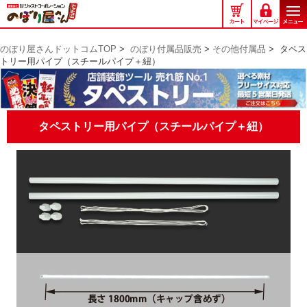
の
ぼ
り
のぼり屋さんドットコムTOP
>
のぼり付属品販売
>
その他付属品
>
タペス
屋
トリー用パイプ（スチールパイプ＋紐）
さ
ん
ド
ッ
タペストリー用パイプ（スチールパイプ＋紐）
ト
コ
ム