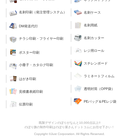
名刺印刷（発注管理システム）
名刺ケース
名刺用紙
DM発送代行
名刺カッター
チラシ印刷・フライヤー印刷
レジ用ロール
ポスター印刷
スチレンボード
小冊子・カタログ印刷
ラミネートフィルム
はがき印刷
透明封筒（OPP袋）
見積書表紙印刷
PEバッグ＆PEレジ袋
伝票印刷
既製デザインのぼりがなんと10,000点以上!!
のぼり旗の制作印刷はのぼり屋さんドットコムにお任せ下さい！
Copyright ©Just Corporation. All Rights Reserved.