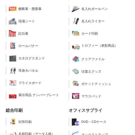
横断幕・懸垂幕
名入れボールペン
現場シート
名入れライター
紅白幕
カード印刷
トロフィー（表彰商品）
ロールバナー
カタログスタンド
クリアファイル
等身大パネル
珪藻土グッズ
プライスボード
ポケットティッシュ
展示用品 ナンバープレート
マウスパッド
総合印刷
オフィスサプライ
封筒印刷
DVD・CDケース
名刺印刷（データ入稿）
ネックストラップ