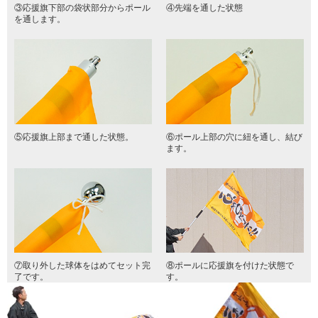
③応援旗下部の袋状部分からポール
④先端を通した状態
を通します。
⑤応援旗上部まで通した状態。
⑥ポール上部の穴に紐を通し、結び
ます。
⑦取り外した球体をはめてセット完
⑧ポールに応援旗を付けた状態で
了です。
す。