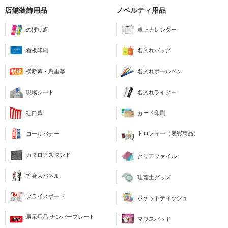
店舗装飾用品
ノベルティ用品
のぼり旗
卓上カレンダー
看板印刷
名入れバッグ
横断幕・懸垂幕
名入れボールペン
現場シート
名入れライター
紅白幕
カード印刷
トロフィー（表彰商品）
ロールバナー
カタログスタンド
クリアファイル
等身大パネル
珪藻土グッズ
プライスボード
ポケットティッシュ
展示用品 ナンバープレート
マウスパッド