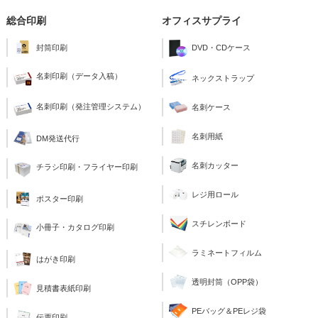
総合印刷
オフィスサプライ
封筒印刷
DVD・CDケース
名刺印刷（データ入稿）
ネックストラップ
名刺印刷（発注管理システム）
名刺ケース
名刺用紙
DM発送代行
名刺カッター
チラシ印刷・フライヤー印刷
レジ用ロール
ポスター印刷
スチレンボード
小冊子・カタログ印刷
ラミネートフィルム
はがき印刷
透明封筒（OPP袋）
見積書表紙印刷
PEバッグ＆PEレジ袋
伝票印刷