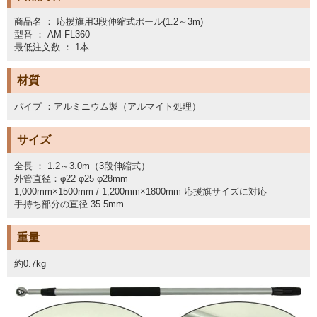
商品名 ： 応援旗用3段伸縮式ポール(1.2～3m)
型番 ： AM-FL360
最低注文数 ： 1本
材質
パイプ ：アルミニウム製（アルマイト処理）
サイズ
全長 ： 1.2～3.0m（3段伸縮式）
外管直径：φ22 φ25 φ28mm
1,000mm×1500mm / 1,200mm×1800mm 応援旗サイズに対応
手持ち部分の直径 35.5mm
重量
約0.7kg