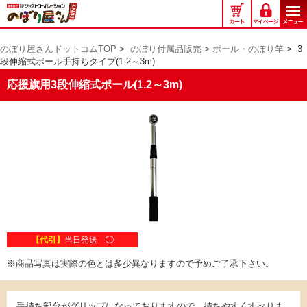
の
ぼ
り
のぼり屋さんドットコムTOP
>
のぼり付属品販売
>
ポール・のぼり竿
>
3
屋
段伸縮式ポール手持ちタイプ(1.2～3m)
さ
ん
応援旗用3段伸縮式ポール(1.2～3m)
ド
ッ
ト
コ
ム
【代引】
当日発送 ◯
※商品写真は実際の色とは多少異なりますので予めご了承下さい。
手持ち部分がグリップになっておりますので、持ちやすくすべりま