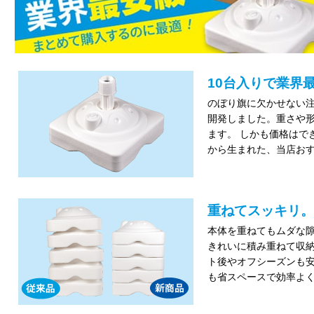
10台入りで業界
のぼり旗に欠かせない
開発しました。重さや
ます。 しかも価格はで
から生まれた、当店お
重ねてスッキリ。
本体を重ねてもムダな
きれいに積み重ねて収納
ト後やオフシーズンも
も省スペースで効率よ