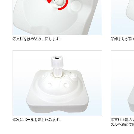
③支柱をはめ込み、回します。
④締まりが強
⑤次にポールを差し込みます。
⑥支柱上部の
ズルを締めて