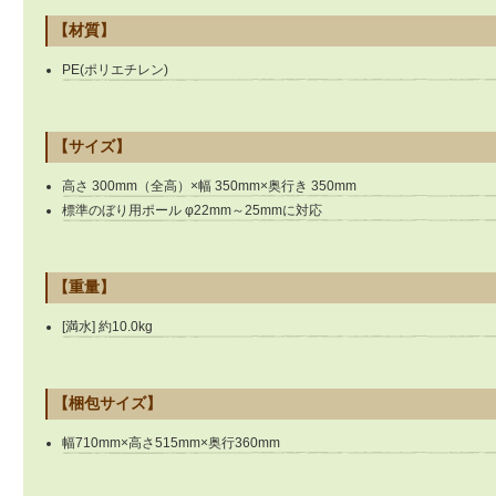
【材質】
PE(ポリエチレン)
【サイズ】
高さ 300mm（全高）×幅 350mm×奥行き 350mm
標準のぼり用ポール φ22mm～25mmに対応
【重量】
[満水] 約10.0kg
【梱包サイズ】
幅710mm×高さ515mm×奥行360mm