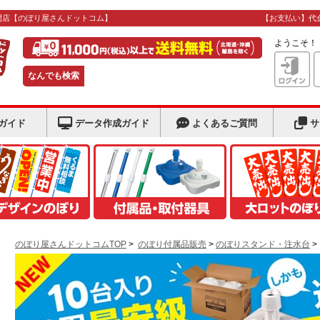
門店
【のぼり屋さんドットコム】
【お支払い】代
ようこそ
なんでも検索
ガイド
データ作成ガイド
よくあるご質問
サ
のぼり屋さんドットコムTOP
>
のぼり付属品販売
>
のぼりスタンド・注水台