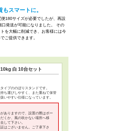
賃もスマートに。
配便180サイズが必要でしたが、再設
1個口発送が可能になりました。 その
ストを大幅に削減でき、お客様には今
格でご提供できます。
0kg 白 10台セット
式タイプののぼりスタンドです。
め持ち運びしやすく、また重ねて保管
、扱いやすい仕様になっています。
れがありますので、設置の際はポー
ただくか、風の吹かない場所へ移
撤去して下さい。
保証はございません。ご了承下さ