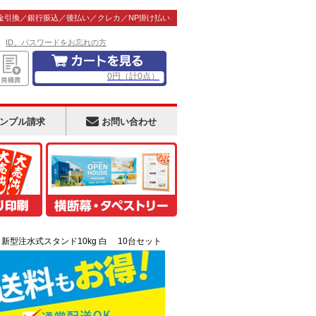
金引換／銀行振込／後払い／クレカ／NP掛け払い
！
ID、パスワードをお忘れの方
0
円
（計
0
点）
ンプル請求
お問い合わせ
>
新型注水式スタンド10kg 白 10台セット