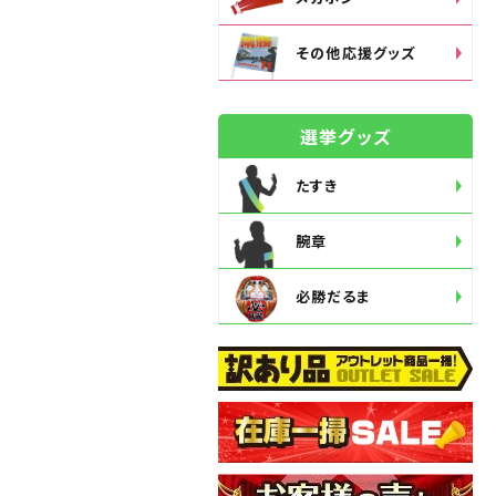
その他応援グッズ
選挙グッズ
たすき
腕章
必勝だるま