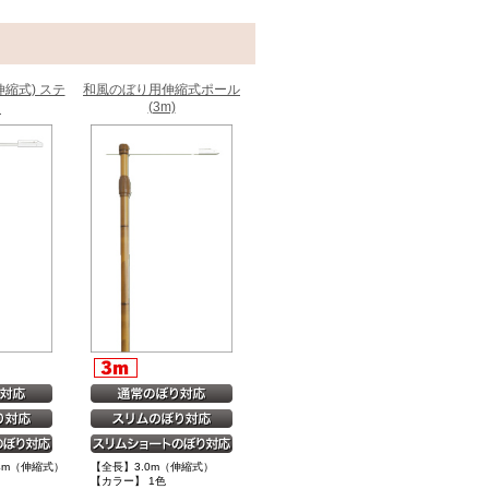
伸縮式) ステ
和風のぼり用伸縮式ポール
(3m)
ス
.4m（伸縮式）
【全長】3.0m（伸縮式）
【カラー】 1色