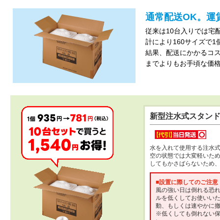
通常配送OK。運
従来は10台入りでは宅
計により160サイズで
結果、配送にかかるコ
までよりもお手頃な価
新型注水式スタンド1
水を入れて使用する注水
空の状態では大変軽いた
してもかさばらないため
■設置に際してのご注意
風の強い日は倒れる恐
ルを低くしてお使いい
動、もしくは速やかに
※低くしても倒れない