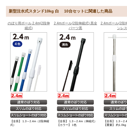
新型注水式スタンド10kg 白 10台セットに関連した商品
のぼり用ポール 2.4m(2段伸
2.4mポール(2段伸縮式) 黒全
2.4mポール(2段
縮式)
パーツ黒
ンレ
【全長】 1.3～2.4m（2段伸縮
【全長】 1.3～2.4m（伸縮式）
【全長】 1.3～2
式）
【カラー】 1色
【重量】 約1.0kg