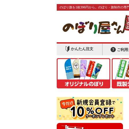
のぼり旗を1枚396円から。のぼり・旗制作の専
かんたん注文
ご利用