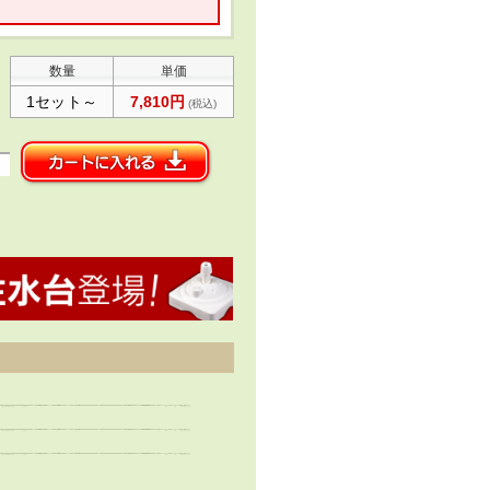
数量
単価
】
1セット～
7,810円
(税込)