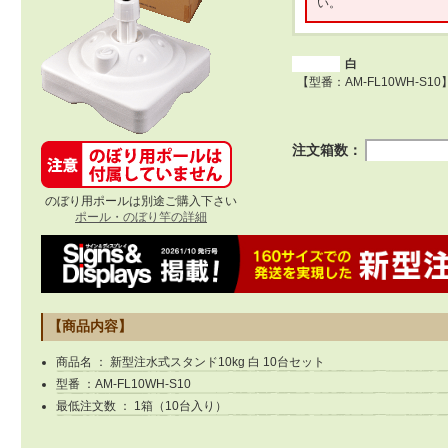
い。
白
【型番：AM-FL10WH-S10
注文箱数：
のぼり用ポールは別途ご購入下さい
ポール・のぼり竿の詳細
【商品内容】
商品名 ： 新型注水式スタンド10kg 白 10台セット
型番 ：AM-FL10WH-S10
最低注文数 ： 1箱（10台入り）