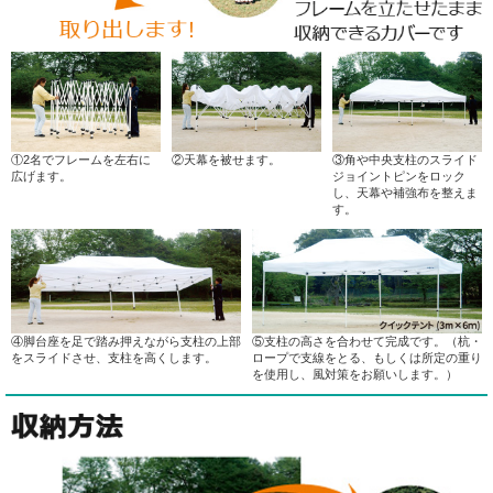
①2名でフレームを左右に
②天幕を被せます。
③角や中央支柱のスライド
広げます。
ジョイントピンをロック
し、天幕や補強布を整えま
す。
④脚台座を足で踏み押えながら支柱の上部
⑤支柱の高さを合わせて完成です。（杭・
をスライドさせ、支柱を高くします。
ロープで支線をとる、もしくは所定の重り
を使用し、風対策をお願いします。）