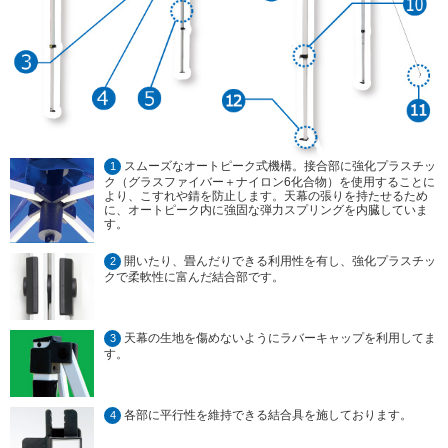
スムーズなオートピーク式機構。接合部に強化プラスチッ
1
ク（グラスファイバー＋ナイロン6化合物）を使用することに
より、こすれや錆を防止します。天幕の張りを持たせるため
に、オートピーク内に強固な弾力スプリングを内臓していま
す。
開いたり、畳んだりできる利用性を有し、強化プラスチッ
2
クで柔軟性に富んだ結合部です。
天幕の生地を傷めないようにラバーキャップを利用してま
3
す。
各部に平行性を維持できる結合具を施しております。
4