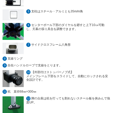
支柱はスチール・アルミとも35m/m角
5
センターポール下部のダイヤルを廻すと上下10㎝可動
6
し、天幕の張り具合を調整できます。
サイドクロスフレーム八角形
7
支線リング
8
自在ハンドルロープで支線をとります。
9
【外部付けストッパーノブ式】
10
メインフレーム下部をスライドして、自動にロックされる安
全設計です。
杭 直径68㎜×300㎜
11
脚の台座は杭を打っても割れないスチール板を挟みんで強
12
度UP。