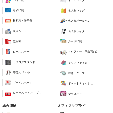
看板印刷
名入れバッグ
横断幕・懸垂幕
名入れボールペン
現場シート
名入れライター
紅白幕
カード印刷
トロフィー（表彰商品）
ロールバナー
カタログスタンド
クリアファイル
等身大パネル
珪藻土グッズ
プライスボード
ポケットティッシュ
展示用品 ナンバープレート
マウスパッド
総合印刷
オフィスサプライ