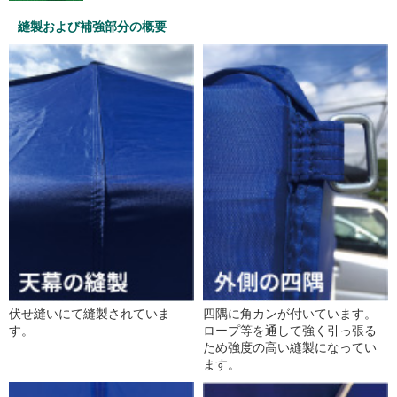
縫製および補強部分の概要
伏せ縫いにて縫製されていま
四隅に角カンが付いています。
す。
ロープ等を通して強く引っ張る
ため強度の高い縫製になってい
ます。