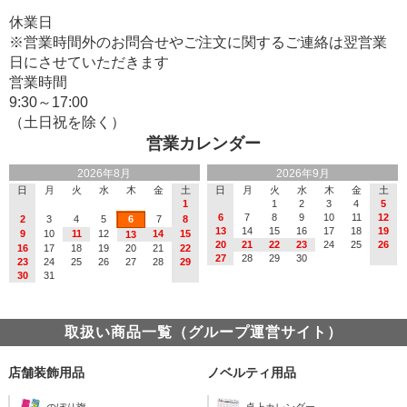
休業日
※営業時間外のお問合せやご注文に関するご連絡は翌営業
日にさせていただきます
営業時間
9:30～17:00
（土日祝を除く）
営業カレンダー
2026年8月
2026年9月
日
月
火
水
木
金
土
日
月
火
水
木
金
土
1
1
2
3
4
5
6
7
8
9
10
11
12
2
3
4
5
6
7
8
13
14
15
16
17
18
19
9
10
11
12
14
15
13
20
21
22
23
24
25
26
16
17
18
19
20
21
22
27
28
29
30
23
24
25
26
27
28
29
30
31
取扱い商品一覧（グループ運営サイト）
店舗装飾用品
ノベルティ用品
のぼり旗
卓上カレンダー