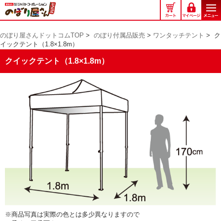
の
ぼ
り
のぼり屋さんドットコムTOP
>
のぼり付属品販売
>
ワンタッチテント
>
ク
屋
イックテント（1.8×1.8m）
さ
ん
クイックテント（1.8×1.8m）
ド
ッ
ト
コ
ム
※商品写真は実際の色とは多少異なりますので