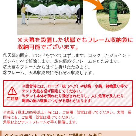
①天幕の固定、バンドをすべてはずします。ロックしたジョイント
ピンをすべて解除します。足を縮めてフレームをたたみます。
②天幕をフレームからはずし折りたたみます。
③フレーム、天幕収納袋にそれぞれ収納します。
※設営時には、ロープ・杭（ペグ）や砂袋・水袋、鋳物重り等で
テント支柱を必ず固定してください。
※テント本体が倒れたり飛ばされたりし、人に危害が及んだり、
周囲の物の破損につながる恐れがあります。
※強風（風速10m/秒以上）時には、ご使用・設営は避けてください。大雨・長
雨時にも、ご使用・設営は避けてください。
天幕およびテントフレームが早く損傷します。
クイックテント（1.8×1.8m）に関連した商品