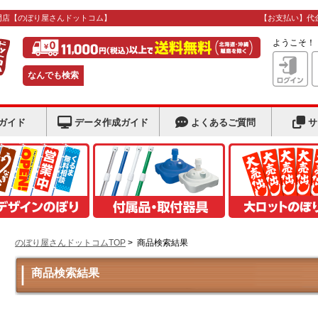
門店
【のぼり屋さんドットコム】
【お支払い】代
ようこそ
なんでも検索
ガイド
データ作成ガイド
よくあるご質問
サ
のぼり屋さんドットコムTOP
>
商品検索結果
商品検索結果