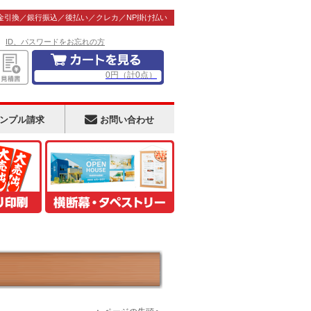
金引換／銀行振込／後払い／クレカ／NP掛け払い
！
ID、パスワードをお忘れの方
0
円
（計
0
点）
ンプル請求
お問い合わせ