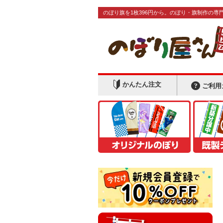
のぼり旗を1枚396円から。のぼり・旗制作の専
かんたん注文
ご利用