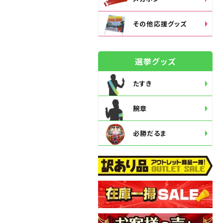
その他応援グッズ
選挙グッズ
たすき
腕章
必勝だるま