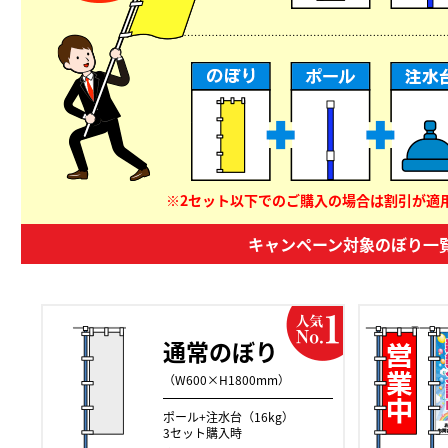
※2セット以下でのご購入の場合は割引が適
キャンペーン対象のぼり一
通常のぼり
（W600×H1800mm）
ポール+注水台（16kg）
3セット購入時