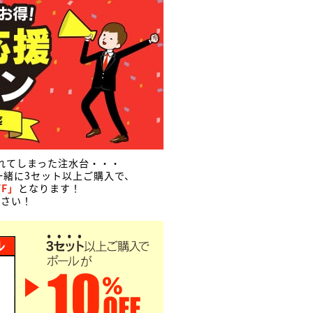
れてしまった注水台・・・
緒に3セット以上ご購入で、
FF」
となります！
下さい！