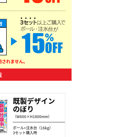
用されません。
覧
既製デザイン
のぼり
（W600×H1800mm）
ポール+注水台（16kg）
3セット購入時