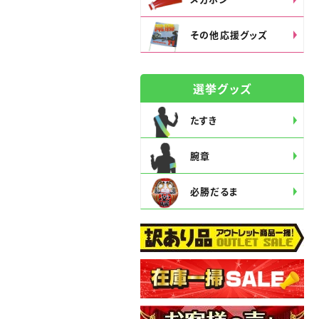
その他応援グッズ
選挙グッズ
たすき
腕章
必勝だるま