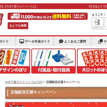
門店
【のぼり屋さんドットコム】
【お支払い】代
ようこそ
なんでも検索
ガイド
データ作成ガイド
よくあるご質問
サ
のぼり屋さんドットコムTOP
>
店舗販促応援キャンペーン
店舗販促応援キャンペーン