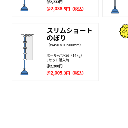
＠2,233円
2,038
＠
.5円（税込）
スリムショート
のぼり
（W450×H1500mm）
ポール+注水台（16kg）
3セット購入時
＠2,200円
2,005
＠
.3円（税込）