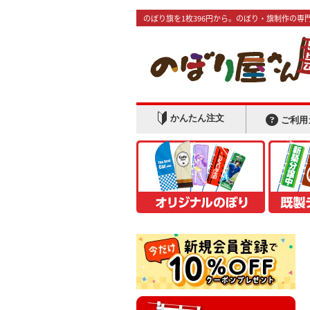
のぼり旗を1枚396円から。のぼり・旗制作の専
かんたん注文
ご利用