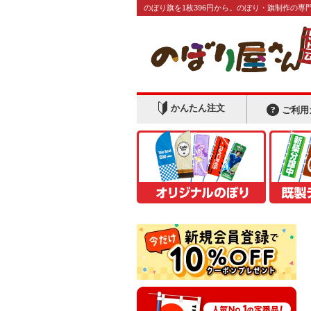
のぼり旗を1枚396円から。のぼり・旗制作の専
かんたん注文
ご利用