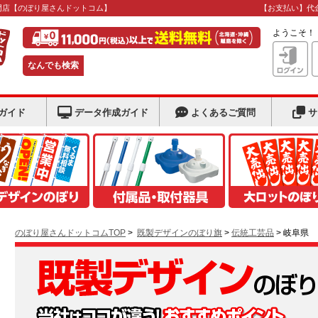
門店
【のぼり屋さんドットコム】
【お支払い】代
ようこそ
なんでも検索
ガイド
データ作成ガイド
よくあるご質問
サ
のぼり屋さんドットコムTOP
>
既製デザインのぼり旗
>
伝統工芸品
> 岐阜県