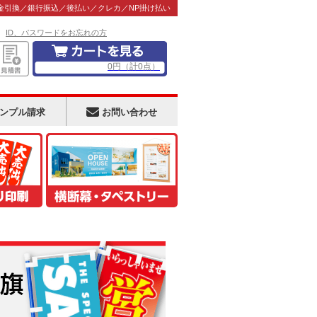
金引換／銀行振込／後払い／クレカ／NP掛け払い
！
ID、パスワードをお忘れの方
0
円
（計
0
点）
ンプル請求
お問い合わせ