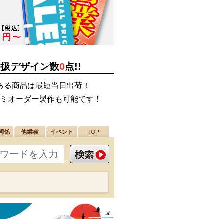
取扱デザイン数
0
点!!
ある商品は最短当日出荷！
ミオーダー製作も可能です！
関係
他業種
イベント
TOP