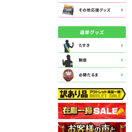
その他応援グッズ
選挙グッズ
たすき
腕章
必勝だるま