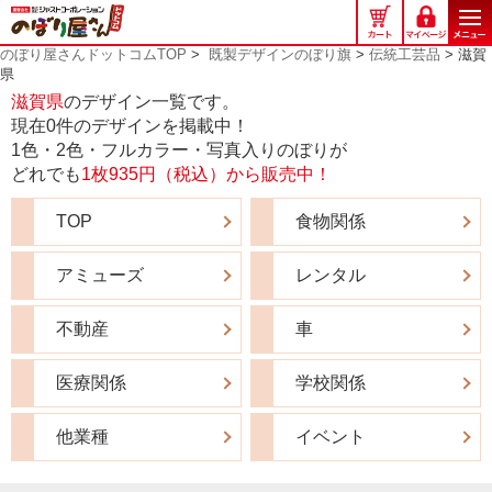
の
ぼ
のぼり屋さんドットコムTOP
>
既製デザインのぼり旗
>
伝統工芸品
> 滋賀
り
県
屋
滋賀県
のデザイン一覧です。
さ
現在0件のデザインを掲載中！
ん
1色・2色・フルカラー・写真入りのぼりが
ド
どれでも
1枚935円（税込）から販売中！
ッ
ト
TOP
食物関係
コ
ム
アミューズ
レンタル
不動産
車
医療関係
学校関係
他業種
イベント