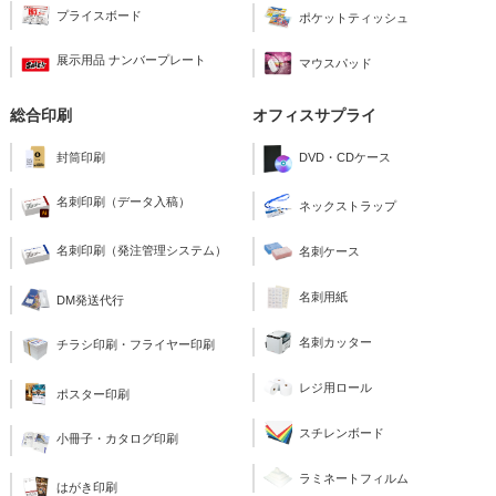
プライスボード
ポケットティッシュ
展示用品 ナンバープレート
マウスパッド
総合印刷
オフィスサプライ
封筒印刷
DVD・CDケース
名刺印刷（データ入稿）
ネックストラップ
名刺印刷（発注管理システム）
名刺ケース
名刺用紙
DM発送代行
名刺カッター
チラシ印刷・フライヤー印刷
レジ用ロール
ポスター印刷
スチレンボード
小冊子・カタログ印刷
ラミネートフィルム
はがき印刷