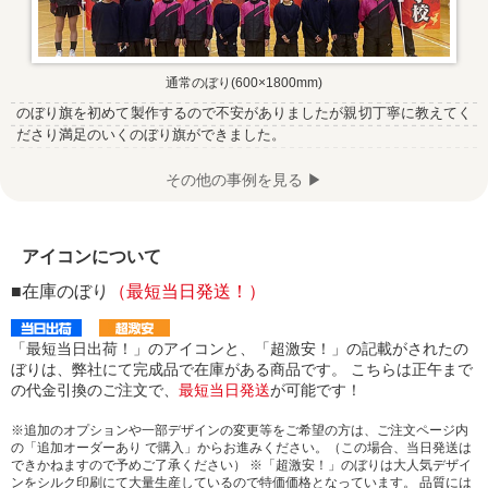
通常のぼり(600×1800mm)
のぼり旗を初めて製作するので不安がありましたが親切丁寧に教えてく
ださり満足のいくのぼり旗ができました。
その他の事例を見る ▶
アイコンについて
■在庫のぼり
（最短当日発送！）
「最短当日出荷！」のアイコンと、「超激安！」の記載がされたの
ぼりは、弊社にて完成品で在庫がある商品です。 こちらは正午まで
の代金引換のご注文で、
最短当日発送
が可能です！
※追加のオプションや一部デザインの変更等をご希望の方は、ご注文ページ内
の「追加オーダーあり で購入」からお進みください。（この場合、当日発送は
できかねますので予めご了承ください） ※「超激安！」のぼりは大人気デザイ
ンをシルク印刷にて大量生産しているので特価価格となっています。 品質には