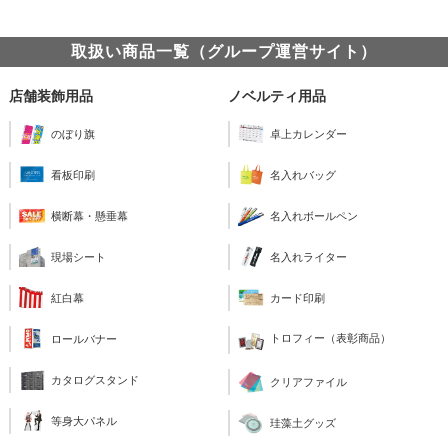
取扱い商品一覧（グループ運営サイト）
店舗装飾用品
ノベルティ用品
のぼり旗
卓上カレンダー
看板印刷
名入れバッグ
横断幕・懸垂幕
名入れボールペン
現場シート
名入れライター
紅白幕
カード印刷
トロフィー（表彰商品）
ロールバナー
カタログスタンド
クリアファイル
等身大パネル
珪藻土グッズ