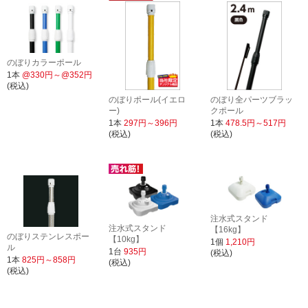
のぼりカラーポール
1本
@330円～@352円
(税込)
のぼりポール(イエロ
のぼり全パーツブラッ
ー)
クポール
1本
297円～396円
1本
478.5円～517円
(税込)
(税込)
注水式スタンド
注水式スタンド
【16kg】
のぼりステンレスポー
【10kg】
1個
1,210円
ル
1台
935円
(税込)
1本
825円～858円
(税込)
(税込)