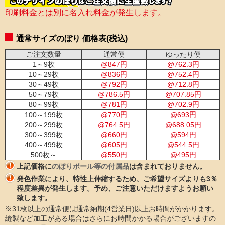
印刷料金とは別に名入れ料金が発生します。
通常サイズのぼり 価格表(税込)
ご注文数量
通常便
ゆったり便
1～9枚
@
847
円
@
762.3
円
10～29枚
@
836
円
@
752.4
円
30～49枚
@
792
円
@
712.8
円
50～79枚
@
786.5
円
@
707.85
円
80～99枚
@
781
円
@
702.9
円
100～199枚
@
770
円
@
693
円
200～299枚
@
764.5
円
@
688.05
円
300～399枚
@
660
円
@
594
円
400～499枚
@
605
円
@
544.5
円
500枚～
@
550
円
@
495
円
上記価格に
のぼりポール等の付属品
は含まれておりません。
発色作業により、特性上伸縮するため、ご希望サイズよりも3％
程度差異が発生します。予め、ご注意いただけますようお願い
致します。
※31枚以上の通常便は通常納期(4営業日)以上お時間がかかります。
縫製など加工がある場合はさらにお時間かかる場合がございますの