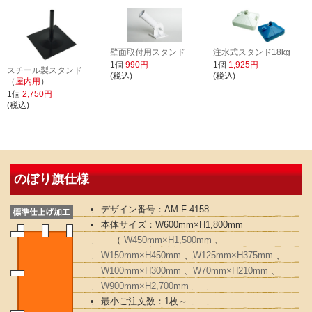
壁面取付用スタンド
注水式スタンド18kg
1個
990円
1個
1,925円
スチール製スタンド
(税込)
(税込)
（
屋内用
）
1個
2,750円
(税込)
のぼり旗仕様
デザイン番号：AM-F-4158
本体サイズ：W600mm×H1,800mm
（
W450mm×H1,500mm
、
W150mm×H450mm
、
W125mm×H375mm
、
W100mm×H300mm
、
W70mm×H210mm
、
W900mm×H2,700mm
最小ご注文数：1枚～