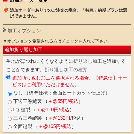
追加オーダー変更
追加オーダーありでのご注文の場合、「特急」納期プランは選
択できません。
加工オプション
▼オプションを希望される方はチェックを入れて下さい。
追加折り返し加工
生地がほつれにくくなるように
折り返し加工
を追加する
ことができます。
折り返し加工の種類
追加折り返し加工を選択される場合、【特急便】サー
ビスはご利用いただけません。
なし （標準仕様：全面ヒートカット仕上げ）
下辺三巻縫製 （
＋@55円/税込
）
L字縫製 （
＋@110円/税込
）
三方三巻縫製 （
＋@132円
/税込）
全面縫製 （
＋@165円/税込
）