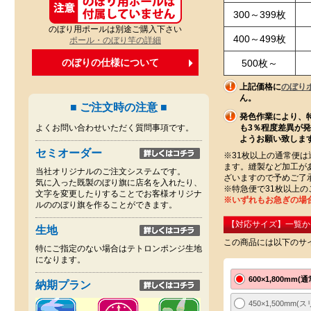
300～399枚
のぼり用ポールは別途ご購入下さい
400～499枚
ポール・のぼり竿の詳細
のぼりの仕様について
500枚～
上記価格に
のぼり
ん。
■ ご注文時の注意 ■
発色作業により、
よくお問い合わせいただく質問事項です。
も3％程度差異が
ようお願い致しま
セミオーダー
※31枚以上の通常便は
ます。縫製など加工が
当社オリジナルのご注文システムです。
ざいますので予めご了
気に入った既製のぼり旗に店名を入れたり、
※特急便で31枚以上
文字を変更したりすることでお客様オリジナ
※いずれもお急ぎの場
ルののぼり旗を作ることができます。
【対応サイズ】一覧か
生地
この商品には以下のサ
特にご指定のない場合はテトロンポンジ生地
になります。
600×1,800mm(
納期プラン
450×1,500mm