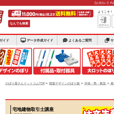
【お支払い】代
ようこそ
なんでも検索
ガイド
データ作成ガイド
よくあるご質問
サ
のぼり屋さんドットコムTOP
>
既製デザインのぼり旗
>
学校・塾・教室
>
教
宅地建物取引士講座