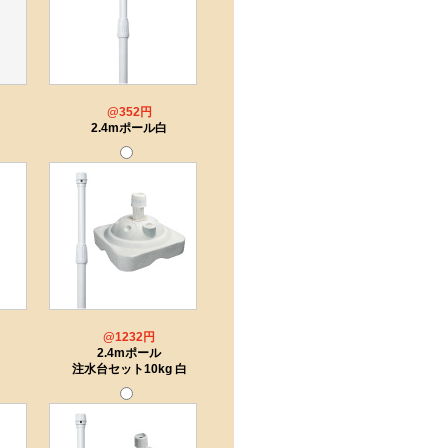
@352円
2.4mポール白
@1232円
2.4mポール
注水台セット10kg 白