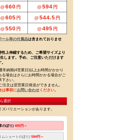
660
594
@
円
@
円
605
544.5
@
円
@
円
550
495
@
円
@
円
ポール等の付属品
は含まれておりませ
特性上伸縮するため、ご希望サイズより
発生します。予め、ご注意いただけます
す。
通常納期(4営業日)以上お時間がかかり
ある場合はさらにお時間かかる場合がご
承下さい。
のご注文は翌営業日発送ができません。
合は事前に
お問い合わせ
ください。
ら選択
イズバリエーションがあります。
通常のぼり)
495円～
(スリムショートのぼり)
594円～