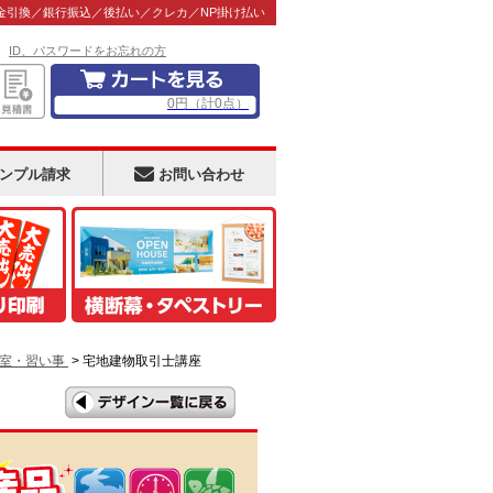
金引換／銀行振込／後払い／クレカ／NP掛け払い
！
ID、パスワードをお忘れの方
0
円
（計
0
点）
ンプル請求
お問い合わせ
室・習い事
> 宅地建物取引士講座