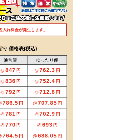
名入れ料金が発生します。
り 価格表(税込)
通常便
ゆったり便
847
762.3
@
円
@
円
836
752.4
@
円
@
円
792
712.8
@
円
@
円
786.5
707.85
@
円
@
円
781
702.9
@
円
@
円
770
693
@
円
@
円
764.5
688.05
@
円
@
円