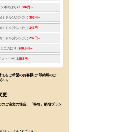
ジャンボのぼり)
1,386円～
m(ミドル(大)のぼり)
385円～
m(ミドル(中)のぼり)
341円～
m(ミドル(小)のぼり)
297円～
m(ミニのぼり)
280.5円～
(タペストリー)
2,585円～
替えをご希望のお客様は“即納可のぼ
下さい。
変更
でのご注文の場合、「特急」納期プラン
。
方はチェックを入れて下さい。