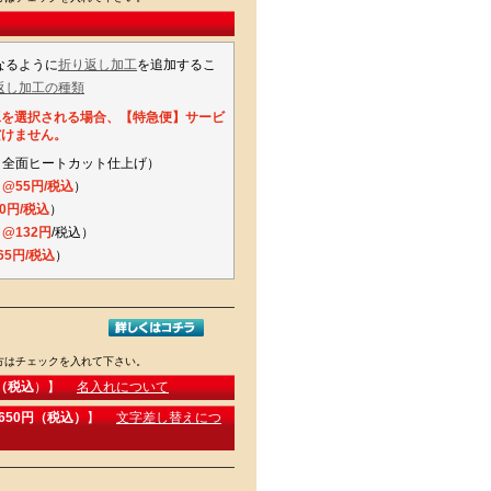
なるように
折り返し加工
を追加するこ
返し加工の種類
工を選択される場合、【特急便】サービ
だけません。
：全面ヒートカット仕上げ）
@55円/税込
）
0円/税込
）
@132円
/税込）
65円/税込
）
方はチェックを入れて下さい。
名入れについて
円（税込
）】
文字差し替えにつ
,650円（税込）
】