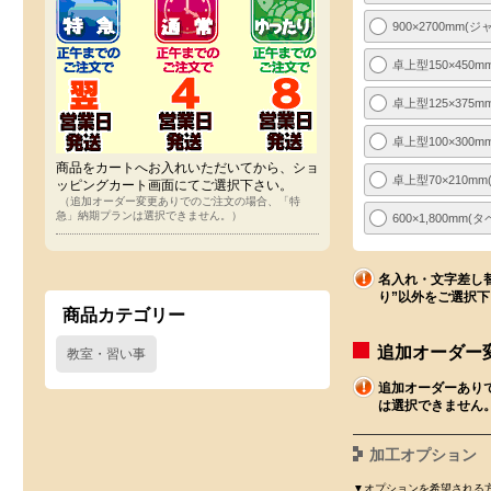
900×2700mm(
卓上型150×450m
卓上型125×375m
卓上型100×300m
商品をカートへお入れいただいてから、ショ
卓上型70×210m
ッピングカート画面にてご選択下さい。
（追加オーダー変更ありでのご注文の場合、「特
急」納期プランは選択できません。）
600×1,800mm
名入れ・文字差し
り”以外をご選択
商品カテゴリー
追加オーダー
教室・習い事
追加オーダーあり
は選択できません
加工オプション
▼オプションを希望される