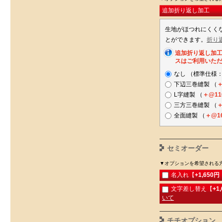
追加折り返し加工
生地がほつれにくく
とができます。
折り
追加折り返し加
スはご利用いた
なし （標準仕様
下辺三巻縫製 （
＋
L字縫製 （
＋@11
三方三巻縫製 （
＋
全面縫製 （
＋@1
セミオーダー
▼オプションを希望される
名入れ【
+1,650
文字差し替え【
+1
いて
チチオプション