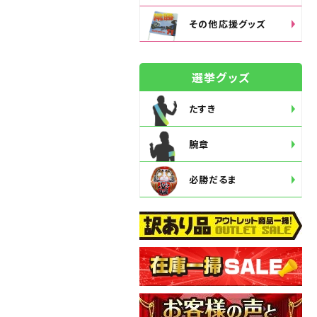
その他応援グッズ
選挙グッズ
たすき
腕章
必勝だるま