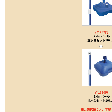
@1232円
2.4mポール
注水台セット10kg
@1320円
2.4mポール
注水台セット16kg
※ご選択頂くと、下記