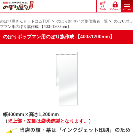
の
ぼ
り
のぼり屋さんドットコムTOP
>
のぼり旗 サイズ別価格表一覧
>
のぼりポッ
屋
プマン用のぼり旗作成 【400×1200mm】
さ
ん
のぼりポップマン用のぼり旗作成 【400×1200mm】
ド
ッ
ト
コ
ム
幅400mm × 高さ1,200mm
（
※上部・左側は袋状縫製となります。
）