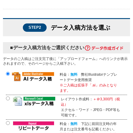
データ入稿方法を選ぶ
STEP2
■データ入稿方法をご選択ください
データのご入稿はご注文完了後に「アップロードフォーム」へのリンクが表示
されますので、そのページからご入稿下さい。
料金：
無料
弊社Illustratorテンプレ
ートデータ使用推奨
※ご入稿は拡張子「.ai」のみとなり
ます。
レイアウト作成料：
＋＠3,300円（税
込）
エクセル・ワード・JPEG・PDF等も
可能です。
料金：
無料
下記に前回注文時の年
月または注文番号を記載ください。