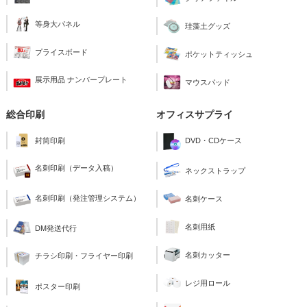
等身大パネル
珪藻土グッズ
プライスボード
ポケットティッシュ
展示用品 ナンバープレート
マウスパッド
総合印刷
オフィスサプライ
封筒印刷
DVD・CDケース
名刺印刷（データ入稿）
ネックストラップ
名刺印刷（発注管理システム）
名刺ケース
名刺用紙
DM発送代行
名刺カッター
チラシ印刷・フライヤー印刷
レジ用ロール
ポスター印刷