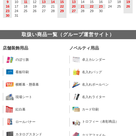
9
10
11
12
13
14
15
13
14
15
16
17
18
19
16
17
18
19
20
21
22
20
21
22
23
24
25
26
23
24
25
26
27
28
29
27
28
29
30
30
31
取扱い商品一覧（グループ運営サイト）
店舗装飾用品
ノベルティ用品
のぼり旗
卓上カレンダー
看板印刷
名入れバッグ
横断幕・懸垂幕
名入れボールペン
現場シート
名入れライター
紅白幕
カード印刷
トロフィー（表彰商品）
ロールバナー
カタログスタンド
クリアファイル