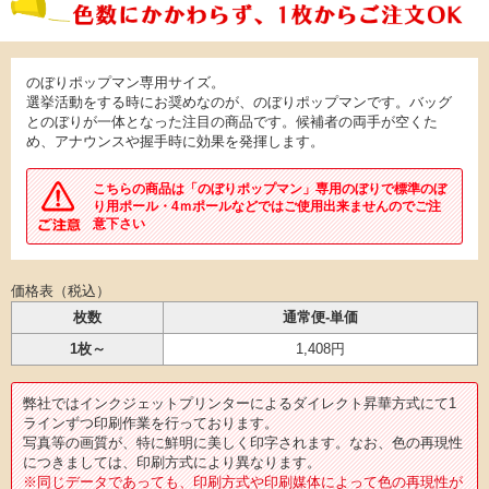
のぼりポップマン専用サイズ。
選挙活動をする時にお奨めなのが、のぼりポップマンです。バッグ
とのぼりが一体となった注目の商品です。候補者の両手が空くた
め、アナウンスや握手時に効果を発揮します。
こちらの商品は「のぼりポップマン」専用のぼりで標準のぼ
り用ポール・4ｍポールなどではご使用出来ませんのでご注
意下さい
価格表（税込）
枚数
通常便-単価
1枚～
1,408円
弊社ではインクジェットプリンターによるダイレクト昇華方式にて1
ラインずつ印刷作業を行っております。
写真等の画質が、特に鮮明に美しく印字されます。なお、色の再現性
につきましては、印刷方式により異なります。
※同じデータであっても、印刷方式や印刷媒体によって色の再現性が