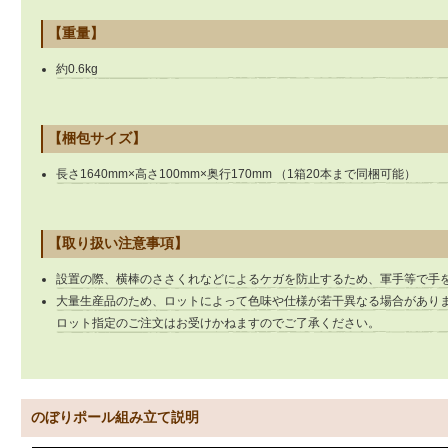
【重量】
約0.6kg
【梱包サイズ】
長さ1640mm×高さ100mm×奥行170mm （1箱20本まで同梱可能）
【取り扱い注意事項】
設置の際、横棒のささくれなどによるケガを防止するため、軍手等で手
大量生産品のため、ロットによって色味や仕様が若干異なる場合があり
ロット指定のご注文はお受けかねますのでご了承ください。
のぼりポール組み立て説明