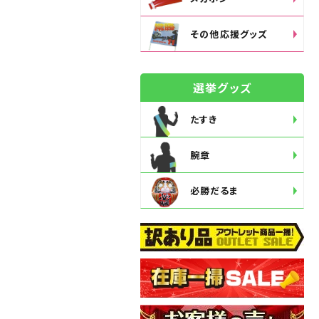
その他応援グッズ
選挙グッズ
たすき
腕章
必勝だるま