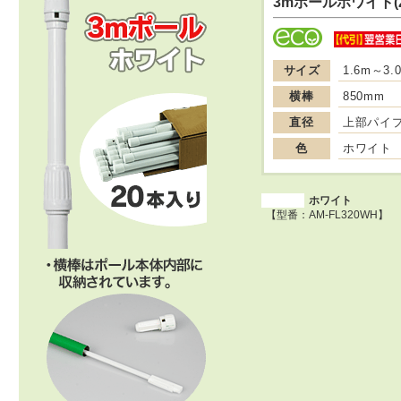
3mポールホワイト(
サイズ
1.6m～3.
横棒
850mm
直径
上部パイプ
色
ホワイト
ホワイト
【型番：AM-FL320WH】