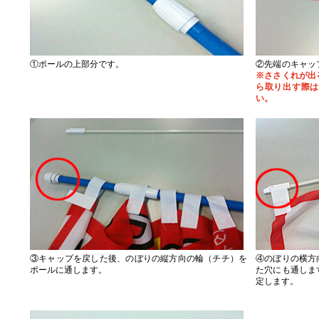
①ポールの上部分です。
②先端のキャッ
※ささくれが出
ら取り出す際は
い。
③キャップを戻した後、のぼりの縦方向の輪（チチ）を
④のぼりの横方
ポールに通します。
た穴にも通しま
定します。