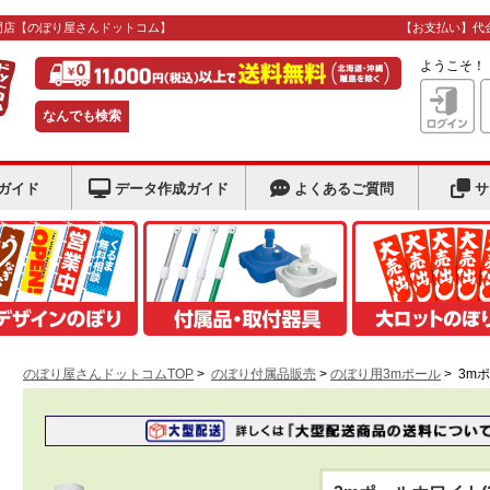
門店
【のぼり屋さんドットコム】
【お支払い】代
ようこそ
なんでも検索
ガイド
データ作成ガイド
よくあるご質問
サ
のぼり屋さんドットコムTOP
>
のぼり付属品販売
>
のぼり用3mポール
>
3m