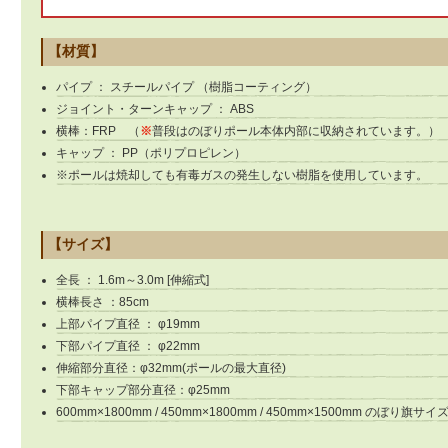
【材質】
パイプ ： スチールパイプ （樹脂コーティング）
ジョイント・ターンキャップ ： ABS
横棒：FRP （
※
普段はのぼりポール本体内部に収納されています。）
キャップ ： PP（ポリプロピレン）
※ポールは焼却しても有毒ガスの発生しない樹脂を使用しています。
【サイズ】
全長 ： 1.6m～3.0m [伸縮式]
横棒長さ ：85cm
上部パイプ直径 ： φ19mm
下部パイプ直径 ： φ22mm
伸縮部分直径：φ32mm(ポールの最大直径)
下部キャップ部分直径：φ25mm
600mm×1800mm / 450mm×1800mm / 450mm×1500mm のぼり旗サ