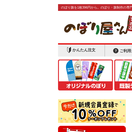
のぼり旗を1枚396円から。のぼり・旗制作の専
かんたん注文
ご利用