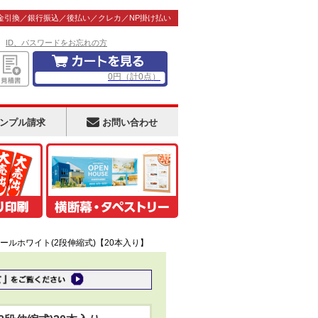
金引換／銀行振込／後払い／クレカ／NP掛け払い
！
ID、パスワードをお忘れの方
0
円
（計
0
点）
ンプル請求
お問い合わせ
ポールホワイト(2段伸縮式)【20本入り】