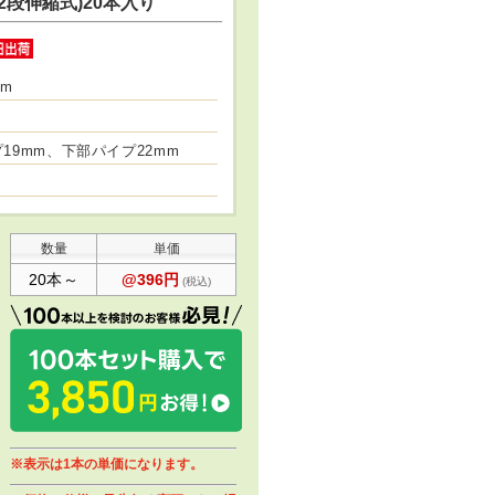
2段伸縮式)20本入り
0m
19mm、下部パイプ22mm
数量
単価
20本～
@396円
(税込)
※表示は1本の単価になります。