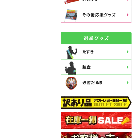
その他応援グッズ
選挙グッズ
たすき
腕章
必勝だるま