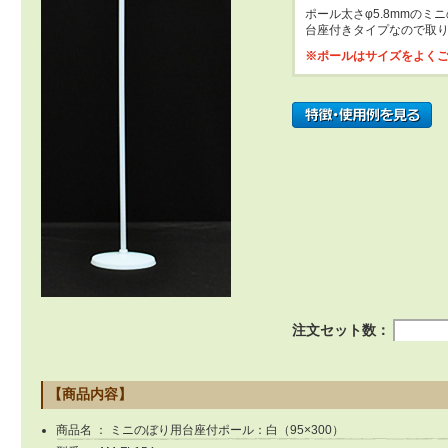
ポール太さφ5.8mmの
台座付きタイプなので取
※ポールはサイズをよく
注文セット数：
【商品内容】
商品名 ： ミニのぼり用台座付ポール：白（95×300）