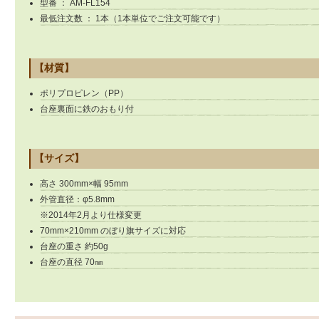
型番 ： AM-FL154
最低注文数 ： 1本（1本単位でご注文可能です）
【材質】
ポリプロピレン（PP）
台座裏面に鉄のおもり付
【サイズ】
高さ 300mm×幅 95mm
外管直径：φ5.8mm
※2014年2月より仕様変更
70mm×210mm のぼり旗サイズに対応
台座の重さ 約50g
台座の直径 70㎜