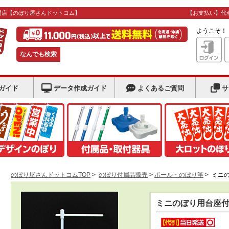
門店
【のぼり屋さんドットコム】
【お支払い】代
ようこそ
なんでも検索
ガイド
データ作成ガイド
よくあるご質問
サ
のぼり屋さんドットコムTOP
>
のぼり付属品販売
>
ポール・のぼり竿
>
ミニの
ミニのぼり用台座付き