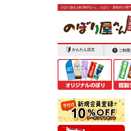
のぼり旗を1枚396円から。のぼり・旗制作の専
かんたん注文
ご利用