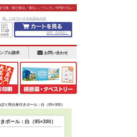
金引換／銀行振込／後払い／クレカ／NP掛け払い
！
ID、パスワードをお忘れの方
0
円
（計
0
点）
ンプル請求
お問い合わせ
ぼり用台座付きポール：白（95×300）
ポール：白（95×300）