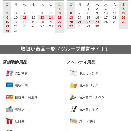
日
月
火
水
木
金
土
日
月
火
水
木
金
土
1
1
2
3
4
5
2
3
4
5
6
7
8
6
7
8
9
10
11
12
9
10
11
12
13
14
15
13
14
15
16
17
18
19
16
17
18
19
20
21
22
20
21
22
23
24
25
26
23
24
25
26
27
28
29
27
28
29
30
30
31
取扱い商品一覧（グループ運営サイト）
店舗装飾用品
ノベルティ用品
のぼり旗
卓上カレンダー
看板印刷
名入れバッグ
横断幕・懸垂幕
名入れボールペン
現場シート
名入れライター
紅白幕
カード印刷