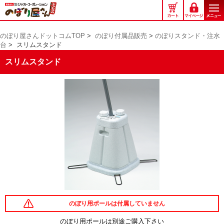
の
ぼ
り
のぼり屋さんドットコムTOP
>
のぼり付属品販売
>
のぼりスタンド・注水
屋
台
>
スリムスタンド
さ
ん
スリムスタンド
ド
ッ
ト
コ
ム
のぼり用ポールは付属していません
のぼり用ポールは別途ご購入下さい