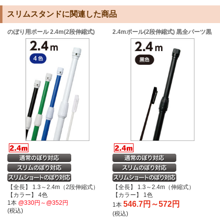
スリムスタンドに関連した商品
のぼり用ポール 2.4m(2段伸縮式)
2.4mポール(2段伸縮式) 黒全パーツ黒
【全長】 1.3～2.4m（2段伸縮式）
【全長】 1.3～2.4m（伸縮式）
【カラー】 4色
【カラー】 1色
1本
@330円～@352円
546.7円～572円
1本
(税込)
(税込)