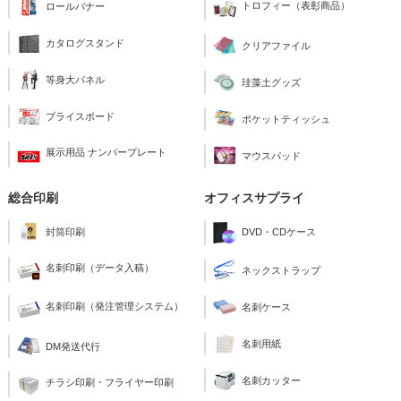
トロフィー（表彰商品）
ロールバナー
カタログスタンド
クリアファイル
等身大パネル
珪藻土グッズ
プライスボード
ポケットティッシュ
展示用品 ナンバープレート
マウスパッド
総合印刷
オフィスサプライ
封筒印刷
DVD・CDケース
名刺印刷（データ入稿）
ネックストラップ
名刺印刷（発注管理システム）
名刺ケース
名刺用紙
DM発送代行
名刺カッター
チラシ印刷・フライヤー印刷