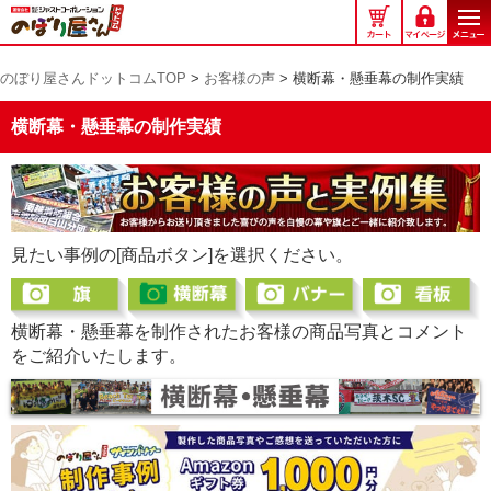
の
ぼ
り
のぼり屋さんドットコムTOP
>
お客様の声
>
横断幕・懸垂幕の制作実績
屋
さ
横断幕・懸垂幕の制作実績
ん
ド
ッ
ト
コ
ム
見たい事例の[商品ボタン]を選択ください。
横断幕・懸垂幕を制作されたお客様の商品写真とコメント
をご紹介いたします。