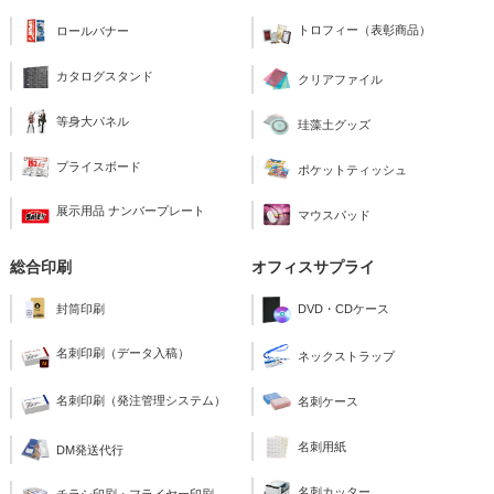
トロフィー（表彰商品）
ロールバナー
カタログスタンド
クリアファイル
等身大パネル
珪藻土グッズ
プライスボード
ポケットティッシュ
展示用品 ナンバープレート
マウスパッド
総合印刷
オフィスサプライ
封筒印刷
DVD・CDケース
名刺印刷（データ入稿）
ネックストラップ
名刺印刷（発注管理システム）
名刺ケース
名刺用紙
DM発送代行
名刺カッター