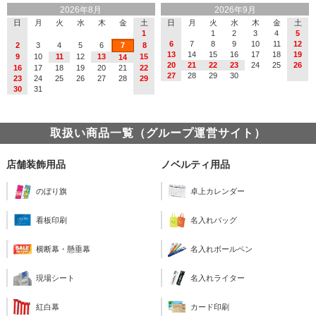
2026年8月
2026年9月
日
月
火
水
木
金
土
日
月
火
水
木
金
土
1
1
2
3
4
5
6
7
8
9
10
11
12
2
3
4
5
6
7
8
13
14
15
16
17
18
19
9
10
11
12
13
15
14
20
21
22
23
24
25
26
16
17
18
19
20
21
22
27
28
29
30
23
24
25
26
27
28
29
30
31
取扱い商品一覧（グループ運営サイト）
店舗装飾用品
ノベルティ用品
のぼり旗
卓上カレンダー
看板印刷
名入れバッグ
横断幕・懸垂幕
名入れボールペン
現場シート
名入れライター
紅白幕
カード印刷