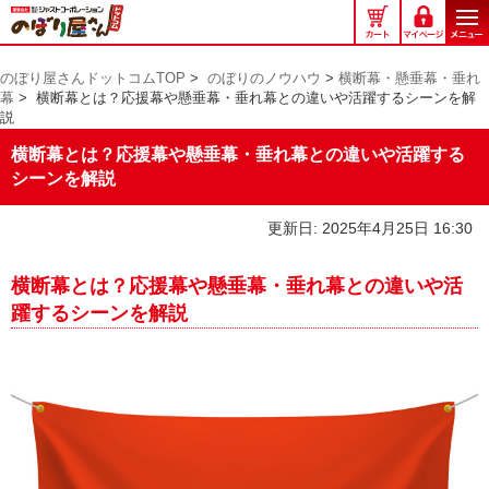
の
ぼ
り
のぼり屋さんドットコムTOP
>
のぼりのノウハウ
>
横断幕・懸垂幕・垂れ
屋
幕
>
横断幕とは？応援幕や懸垂幕・垂れ幕との違いや活躍するシーンを解
さ
説
ん
横断幕とは？応援幕や懸垂幕・垂れ幕との違いや活躍する
ド
シーンを解説
ッ
ト
コ
更新日: 2025年4月25日 16:30
ム
横断幕とは？応援幕や懸垂幕・垂れ幕との違いや活
躍するシーンを解説