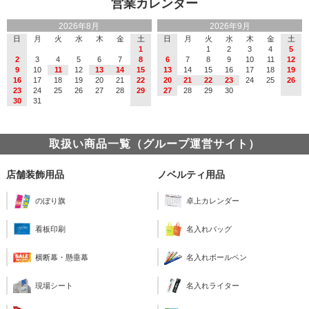
営業カレンダー
2026年8月
2026年9月
日
月
火
水
木
金
土
日
月
火
水
木
金
土
1
1
2
3
4
5
2
3
4
5
6
7
8
6
7
8
9
10
11
12
9
10
11
12
13
14
15
13
14
15
16
17
18
19
16
17
18
19
20
21
22
20
21
22
23
24
25
26
23
24
25
26
27
28
29
27
28
29
30
30
31
取扱い商品一覧（グループ運営サイト）
店舗装飾用品
ノベルティ用品
のぼり旗
卓上カレンダー
看板印刷
名入れバッグ
横断幕・懸垂幕
名入れボールペン
現場シート
名入れライター