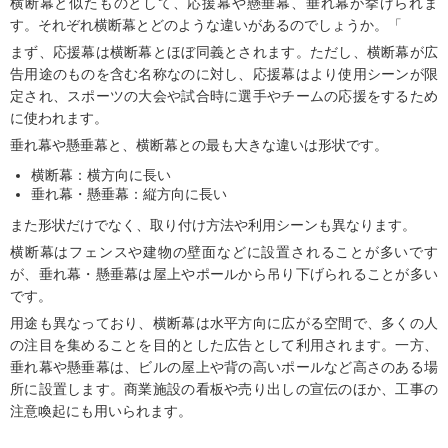
横断幕と似たものとして、応援幕や懸垂幕、垂れ幕が挙げられま
す。それぞれ横断幕とどのような違いがあるのでしょうか。「
まず、応援幕は横断幕とほぼ同義とされます。ただし、横断幕が広
告用途のものを含む名称なのに対し、応援幕はより使用シーンが限
定され、スポーツの大会や試合時に選手やチームの応援をするため
に使われます。
垂れ幕や懸垂幕と、横断幕との最も大きな違いは形状です。
横断幕：横方向に長い
垂れ幕・懸垂幕：縦方向に長い
また形状だけでなく、取り付け方法や利用シーンも異なります。
横断幕はフェンスや建物の壁面などに設置されることが多いです
が、垂れ幕・懸垂幕は屋上やポールから吊り下げられることが多い
です。
用途も異なっており、横断幕は水平方向に広がる空間で、多くの人
の注目を集めることを目的とした広告として利用されます。一方、
垂れ幕や懸垂幕は、ビルの屋上や背の高いポールなど高さのある場
所に設置します。商業施設の看板や売り出しの宣伝のほか、工事の
注意喚起にも用いられます。