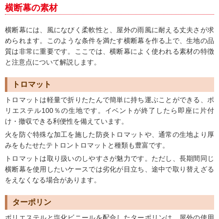
横断幕の素材
横断幕には、風になびく柔軟性と、屋外の雨風に耐える丈夫さが求
められます。このような条件を満たす横断幕を作る上で、生地の品
質は非常に重要です。ここでは、横断幕によく使われる素材の特徴
と注意点について解説します。
トロマット
トロマットは軽量で折りたたんで簡単に持ち運ぶことができる、ポ
リエステル100％の生地です。イベントが終了したら即座に片付
け・撤収できる利便性を備えています。
火を防ぐ特殊な加工を施した防炎トロマットや、通常の生地より厚
みをもたせたテトロントロマットと種類も豊富です。
トロマットは取り扱いのしやすさが魅力です。ただし、長期間同じ
横断幕を使用したいケースでは劣化が目立ち、途中で取り替えざる
をえなくなる場合があります。
ターポリン
ポリエステルと塩化ビニールを配合したターポリンは、屋外の使用