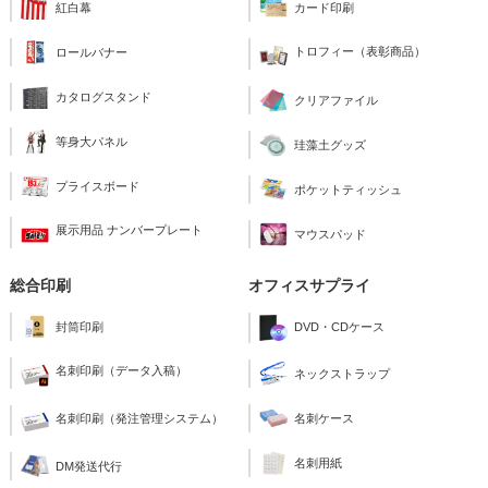
紅白幕
カード印刷
トロフィー（表彰商品）
ロールバナー
カタログスタンド
クリアファイル
等身大パネル
珪藻土グッズ
プライスボード
ポケットティッシュ
展示用品 ナンバープレート
マウスパッド
総合印刷
オフィスサプライ
封筒印刷
DVD・CDケース
名刺印刷（データ入稿）
ネックストラップ
名刺印刷（発注管理システム）
名刺ケース
名刺用紙
DM発送代行