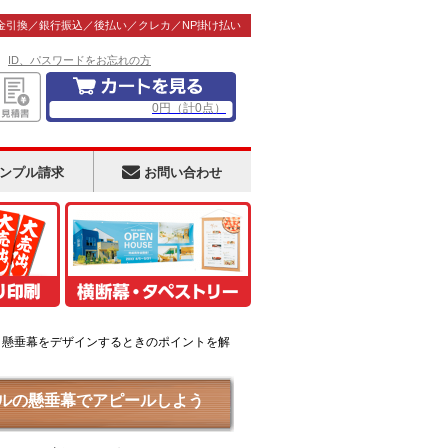
金引換／銀行振込／後払い／クレカ／NP掛け払い
！
ID、パスワードをお忘れの方
0
円
（計
0
点）
ンプル請求
お問い合わせ
>
懸垂幕をデザインするときのポイントを解
ルの懸垂幕でアピールしよう