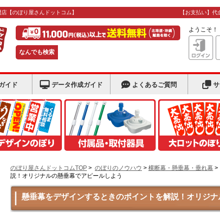
門店
【のぼり屋さんドットコム】
【お支払い】代
ようこそ
なんでも検索
ガイド
データ作成ガイド
よくあるご質問
サ
のぼり屋さんドットコムTOP
>
のぼりのノウハウ
>
横断幕・懸垂幕・垂れ幕
説！オリジナルの懸垂幕でアピールしよう
懸垂幕をデザインするときのポイントを解説！オリジナ