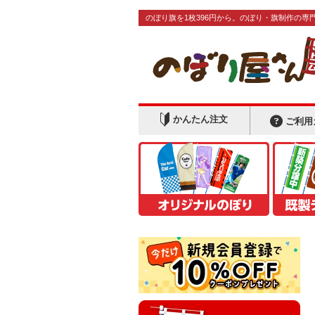
のぼり旗を1枚396円から。のぼり・旗制作の専
かんたん注文
ご利用