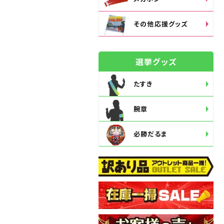
その他応援グッズ
選挙グッズ
たすき
腕章
必勝だるま