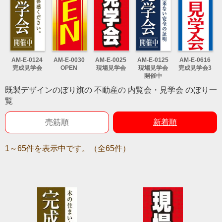
AM-E-0124
AM-E-0030
AM-E-0025
AM-E-0125
AM-E-0616
完成見学会
OPEN
現場見学会
現場見学会
完成見学会3
開催中
既製デザインのぼり旗の 不動産の 内覧会・見学会 のぼり一
覧
売筋順
新着順
1～65件を表示中です。（全65件）