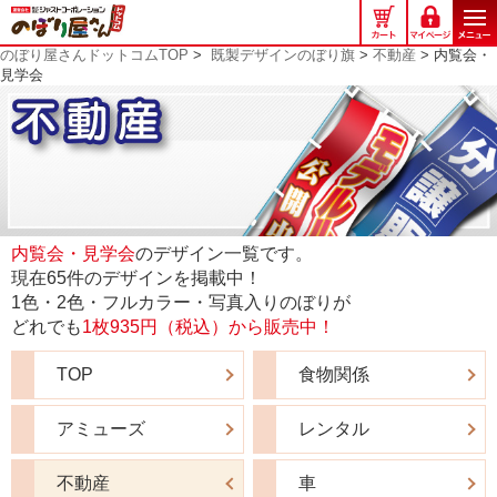
の
ぼ
のぼり屋さんドットコムTOP
>
既製デザインのぼり旗
>
不動産
> 内覧会・
り
見学会
屋
さ
ん
ド
ッ
ト
コ
内覧会・見学会
のデザイン一覧です。
ム
現在65件のデザインを掲載中！
1色・2色・フルカラー・写真入りのぼりが
どれでも
1枚935円（税込）から販売中！
TOP
食物関係
アミューズ
レンタル
不動産
車