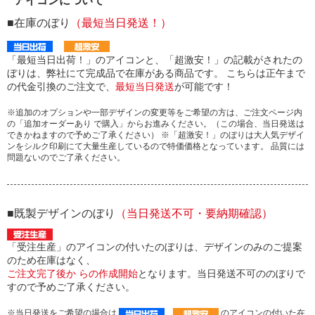
アイコンについて
■在庫のぼり
（最短当日発送！）
「最短当日出荷！」のアイコンと、「超激安！」の記載がされたの
ぼりは、弊社にて完成品で在庫がある商品です。 こちらは正午まで
の代金引換のご注文で、
最短当日発送
が可能です！
※追加のオプションや一部デザインの変更等をご希望の方は、ご注文ページ内
の「追加オーダーあり で購入」からお進みください。（この場合、当日発送は
できかねますので予めご了承ください） ※「超激安！」のぼりは大人気デザイ
ンをシルク印刷にて大量生産しているので特価価格となっています。 品質には
問題ないのでご了承ください。
■既製デザインのぼり
（当日発送不可・要納期確認）
「受注生産」のアイコンの付いたのぼりは、デザインのみのご提案
のため在庫はなく、
ご注文完了後か らの作成開始
となります。当日発送不可ののぼりで
すので予めご了承ください。
※当日発送をご希望の場合は
のアイコンの付いた在