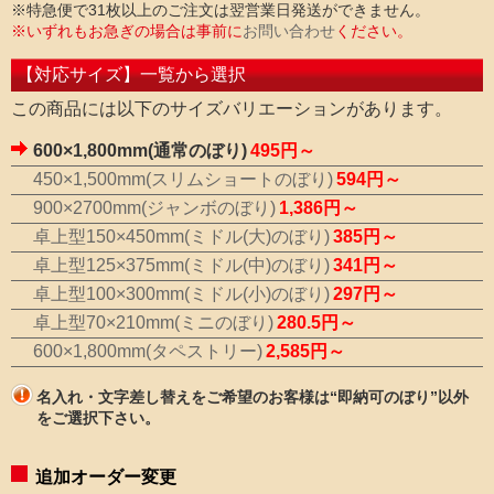
※特急便で31枚以上のご注文は翌営業日発送ができません。
※いずれもお急ぎの場合は事前に
お問い合わせ
ください。
【対応サイズ】一覧から選択
この商品には以下のサイズバリエーションがあります。
600×1,800mm(通常のぼり)
495円～
450×1,500mm(スリムショートのぼり)
594円～
900×2700mm(ジャンボのぼり)
1,386円～
卓上型150×450mm(ミドル(大)のぼり)
385円～
卓上型125×375mm(ミドル(中)のぼり)
341円～
卓上型100×300mm(ミドル(小)のぼり)
297円～
卓上型70×210mm(ミニのぼり)
280.5円～
600×1,800mm(タペストリー)
2,585円～
名入れ・文字差し替えをご希望のお客様は“即納可のぼり”以外
をご選択下さい。
追加オーダー変更