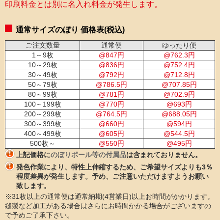
印刷料金とは別に名入れ料金が発生します。
通常サイズのぼり 価格表(税込)
ご注文数量
通常便
ゆったり便
1～9枚
@
847
円
@
762.3
円
10～29枚
@
836
円
@
752.4
円
30～49枚
@
792
円
@
712.8
円
50～79枚
@
786.5
円
@
707.85
円
80～99枚
@
781
円
@
702.9
円
100～199枚
@
770
円
@
693
円
200～299枚
@
764.5
円
@
688.05
円
300～399枚
@
660
円
@
594
円
400～499枚
@
605
円
@
544.5
円
500枚～
@
550
円
@
495
円
上記価格に
のぼりポール等の付属品
は含まれておりません。
発色作業により、特性上伸縮するため、ご希望サイズよりも3％
程度差異が発生します。予め、ご注意いただけますようお願い
致します。
※31枚以上の通常便は通常納期(4営業日)以上お時間がかかります。
縫製など加工がある場合はさらにお時間かかる場合がございますの
で予めご了承下さい。