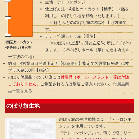
生地：テトロンポンジ
仕上げ方法：4辺ヒートカット【標準】 （熱を
利用し、のぼり生地を裁断いたします。）
※ほとんどののぼり旗の標準仕上げ方法で
す。
チチ（竿通し）：左【標準】
※のぼりの上辺3ヶ所と左辺5ヶ所にチチがつ
きます。（※のぼりポール（竿）を通す為のル
ープ状の生地）
納期：4営業日目発送予定 / 【
特急納期
】指定で翌営業日発送（1枚
プラス＠330円【税込】）
のぼり付属品：のぼり旗には
付属品（ポール・スタンド）等は付随
しておりません。
ご希望される方は別途ご購入ください。
付属品商
品一覧を見る
のぼり旗生地
のぼり旗の生地素材には、『テトロンポ
ンジ』を使用しています。
『テトロンポンジ』は、薄くて軽くリー