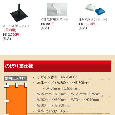
壁面取付用スタンド
注水式スタンド18kg
1個
990円
1個
1,925円
スチール製スタンド
(税込)
(税込)
（
屋内用
）
1個
2,750円
(税込)
のぼり旗仕様
デザイン番号：AM-E-0033
本体サイズ：W600mm×H1,800mm
（
W450mm×H1,500mm
、
W150mm×H450mm
、
W125mm×H375mm
、
W100mm×H300mm
、
W70mm×H210mm
、
W900mm×H2,700mm
最小ご注文数：1枚～