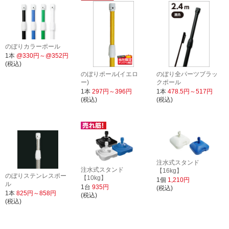
のぼりカラーポール
1本
@330円～@352円
(税込)
のぼりポール(イエロ
のぼり全パーツブラッ
ー)
クポール
1本
297円～396円
1本
478.5円～517円
(税込)
(税込)
注水式スタンド
注水式スタンド
【16kg】
のぼりステンレスポー
【10kg】
1個
1,210円
ル
1台
935円
(税込)
1本
825円～858円
(税込)
(税込)