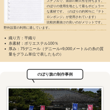
ズナブルで、抜群の耐久性を持ちます。
のぼりの使用生地として最もポピュラー
な素材です。（のぼりの約90％に『テト
ロンポンジ』が使用されています）
比較的裏抜けの良いのがメリットです。
野外設置の利用に適しています。
織り方：平織り
糸素材：ポリエステル100％
厚み：75デニール（デニール=9,000メートルの糸の質
量をグラム単位で表したもの）
のぼり旗の制作事例