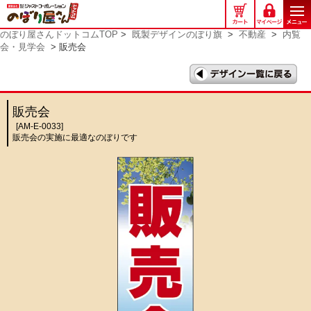
の
ぼ
のぼり屋さんドットコムTOP
>
既製デザインのぼり旗
>
不動産
>
内覧
り
会・見学会
> 販売会
屋
さ
ん
ド
販売会
ッ
[AM-E-0033]
ト
販売会の実施に最適なのぼりです
コ
ム