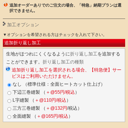
追加オーダーありでのご注文の場合、「特急」納期プランは選
択できません。
加工オプション
▼オプションを希望される方はチェックを入れて下さい。
追加折り返し加工
生地がほつれにくくなるように
折り返し加工
を追加する
ことができます。
折り返し加工の種類
追加折り返し加工を選択される場合、【特急便】サー
ビスはご利用いただけません。
なし （標準仕様：全面ヒートカット仕上げ）
下辺三巻縫製 （
＋@55円/税込
）
L字縫製 （
＋@110円/税込
）
三方三巻縫製 （
＋@132円
/税込）
全面縫製 （
＋@165円/税込
）