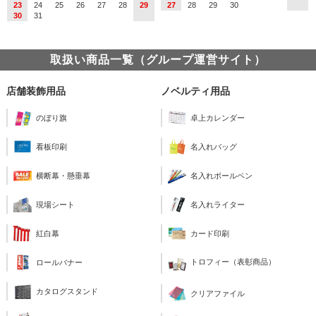
23
24
25
26
27
28
29
27
28
29
30
30
31
取扱い商品一覧（グループ運営サイト）
店舗装飾用品
ノベルティ用品
のぼり旗
卓上カレンダー
看板印刷
名入れバッグ
横断幕・懸垂幕
名入れボールペン
現場シート
名入れライター
紅白幕
カード印刷
トロフィー（表彰商品）
ロールバナー
カタログスタンド
クリアファイル