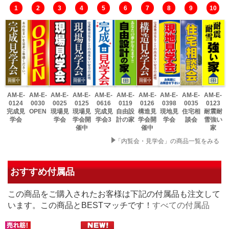
1
2
3
4
5
6
7
8
9
10
AM-E-
AM-E-
AM-E-
AM-E-
AM-E-
AM-E-
AM-E-
AM-E-
AM-E-
AM-E-
0124
0030
0025
0125
0616
0119
0126
0398
0035
0123
完成見
OPEN
現場見
現場見
完成見
自由設
構造見
現地見
住宅相
耐震耐
学会
学会
学会開
学会3
計の家
学会開
学会
談会
雪強い
催中
催中
家
「内覧会・見学会」の商品一覧をみる
おすすめ付属品
この商品をご購入されたお客様は下記の付属品も注文して
います。この商品とBESTマッチです！
すべての付属品