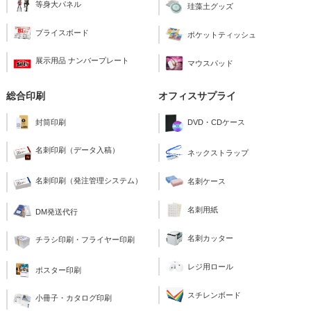
等身大パネル
珪藻土グッズ
プライスボード
ポケットティッシュ
展示用品 ナンバープレート
マウスパッド
総合印刷
オフィスサプライ
封筒印刷
DVD・CDケース
名刺印刷（データ入稿）
ネックストラップ
名刺印刷（発注管理システム）
名刺ケース
名刺用紙
DM発送代行
名刺カッター
チラシ印刷・フライヤー印刷
レジ用ロール
ポスター印刷
スチレンボード
小冊子・カタログ印刷