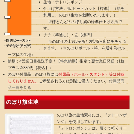
生地：テトロンポンジ
仕上げ方法：4辺ヒートカット【標準】 （熱を
利用し、のぼり生地を裁断いたします。）
※ほとんどののぼり旗の標準仕上げ方法で
す。
チチ（竿通し）：左【標準】
※のぼりの上辺3ヶ所と左辺5ヶ所にチチがつ
きます。（※のぼりポール（竿）を通す為のル
ープ状の生地）
納期：4営業日目発送予定 / 【
特急納期
】指定で翌営業日発送（1枚
プラス＠330円【税込】）
のぼり付属品：のぼり旗には
付属品（ポール・スタンド）等は付随
しておりません。
ご希望される方は別途ご購入ください。
付属品商
品一覧を見る
のぼり旗生地
のぼり旗の生地素材には、『テトロンポ
ンジ』を使用しています。
『テトロンポンジ』は、薄くて軽くリー