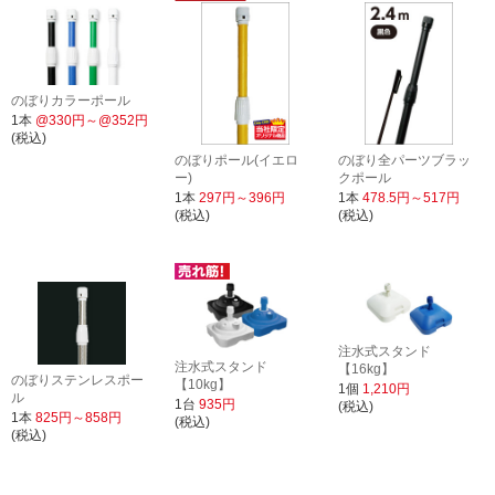
のぼりカラーポール
1本
@330円～@352円
(税込)
のぼりポール(イエロ
のぼり全パーツブラッ
ー)
クポール
1本
297円～396円
1本
478.5円～517円
(税込)
(税込)
注水式スタンド
注水式スタンド
【16kg】
のぼりステンレスポー
【10kg】
1個
1,210円
ル
1台
935円
(税込)
1本
825円～858円
(税込)
(税込)