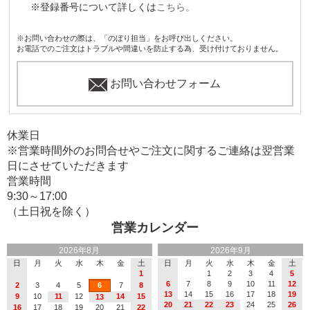
※登録番号について詳しくは
こちら。
※お問い合わせの際は、「のぼり担当」をお呼び出しください。
お電話でのご注文はトラブルや間違いを防止する為、受け付けておりません。
お問い合わせフォーム
休業日
※営業時間外のお問合せやご注文に関するご連絡は翌営業
日にさせていただきます
営業時間
9:30～17:00
（土日祝を除く）
営業カレンダー
2026年8月
2026年9月
日
月
火
水
木
金
土
日
月
火
水
木
金
土
1
1
2
3
4
5
6
7
8
9
10
11
12
2
3
4
5
6
7
8
13
14
15
16
17
18
19
9
10
11
12
14
15
13
20
21
22
23
24
25
26
16
17
18
19
20
21
22