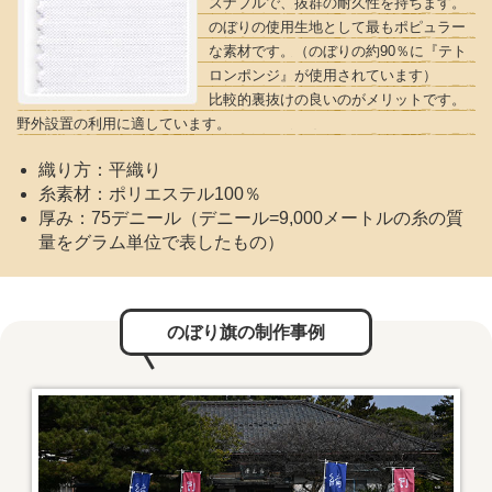
ズナブルで、抜群の耐久性を持ちます。
のぼりの使用生地として最もポピュラー
な素材です。（のぼりの約90％に『テト
ロンポンジ』が使用されています）
比較的裏抜けの良いのがメリットです。
野外設置の利用に適しています。
織り方：平織り
糸素材：ポリエステル100％
厚み：75デニール（デニール=9,000メートルの糸の質
量をグラム単位で表したもの）
のぼり旗の制作事例