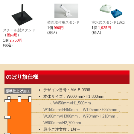
壁面取付用スタンド
注水式スタンド18kg
1個
990円
1個
1,925円
スチール製スタンド
(税込)
(税込)
（
屋内用
）
1個
2,750円
(税込)
のぼり旗仕様
デザイン番号：AM-E-0398
本体サイズ：W600mm×H1,800mm
（
W450mm×H1,500mm
、
W150mm×H450mm
、
W125mm×H375mm
、
W100mm×H300mm
、
W70mm×H210mm
、
W900mm×H2,700mm
最小ご注文数：1枚～