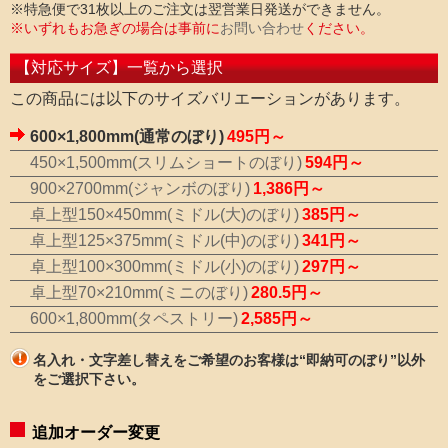
※特急便で31枚以上のご注文は翌営業日発送ができません。
※いずれもお急ぎの場合は事前に
お問い合わせ
ください。
【対応サイズ】一覧から選択
この商品には以下のサイズバリエーションがあります。
600×1,800mm(通常のぼり)
495円～
450×1,500mm(スリムショートのぼり)
594円～
900×2700mm(ジャンボのぼり)
1,386円～
卓上型150×450mm(ミドル(大)のぼり)
385円～
卓上型125×375mm(ミドル(中)のぼり)
341円～
卓上型100×300mm(ミドル(小)のぼり)
297円～
卓上型70×210mm(ミニのぼり)
280.5円～
600×1,800mm(タペストリー)
2,585円～
名入れ・文字差し替えをご希望のお客様は“即納可のぼり”以外
をご選択下さい。
追加オーダー変更