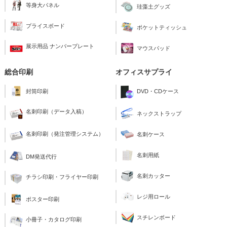
等身大パネル
珪藻土グッズ
プライスボード
ポケットティッシュ
展示用品 ナンバープレート
マウスパッド
総合印刷
オフィスサプライ
封筒印刷
DVD・CDケース
名刺印刷（データ入稿）
ネックストラップ
名刺印刷（発注管理システム）
名刺ケース
名刺用紙
DM発送代行
名刺カッター
チラシ印刷・フライヤー印刷
レジ用ロール
ポスター印刷
スチレンボード
小冊子・カタログ印刷