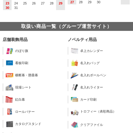
27
28
29
30
23
24
25
26
27
28
29
30
31
取扱い商品一覧（グループ運営サイト）
店舗装飾用品
ノベルティ用品
のぼり旗
卓上カレンダー
看板印刷
名入れバッグ
横断幕・懸垂幕
名入れボールペン
現場シート
名入れライター
紅白幕
カード印刷
トロフィー（表彰商品）
ロールバナー
カタログスタンド
クリアファイル