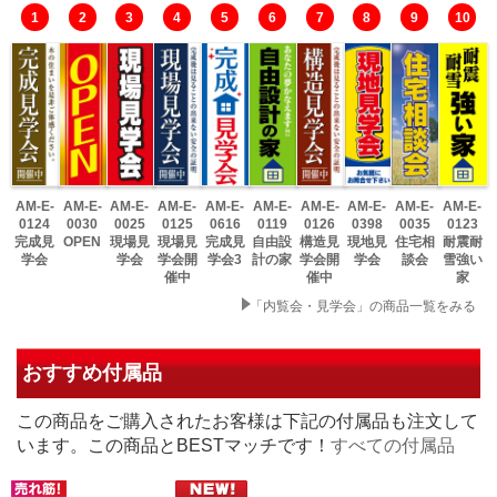
1
2
3
4
5
6
7
8
9
10
AM-E-
AM-E-
AM-E-
AM-E-
AM-E-
AM-E-
AM-E-
AM-E-
AM-E-
AM-E-
0124
0030
0025
0125
0616
0119
0126
0398
0035
0123
完成見
OPEN
現場見
現場見
完成見
自由設
構造見
現地見
住宅相
耐震耐
学会
学会
学会開
学会3
計の家
学会開
学会
談会
雪強い
催中
催中
家
「内覧会・見学会」の商品一覧をみる
おすすめ付属品
この商品をご購入されたお客様は下記の付属品も注文して
います。この商品とBESTマッチです！
すべての付属品