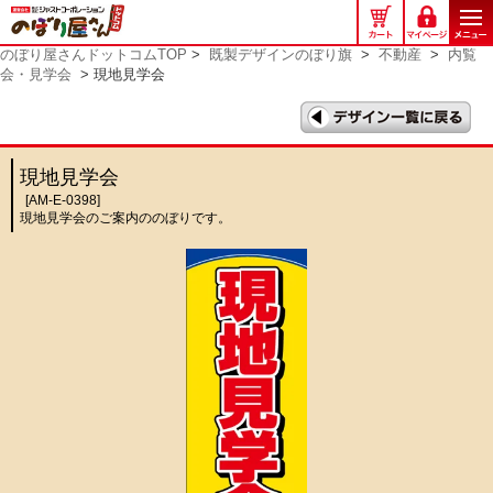
の
ぼ
のぼり屋さんドットコムTOP
>
既製デザインのぼり旗
>
不動産
>
内覧
り
会・見学会
> 現地見学会
屋
さ
ん
ド
現地見学会
ッ
[AM-E-0398]
ト
現地見学会のご案内ののぼりです。
コ
ム