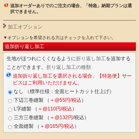
追加オーダーありでのご注文の場合、「特急」納期プランは選
択できません。
加工オプション
▼オプションを希望される方はチェックを入れて下さい。
追加折り返し加工
生地がほつれにくくなるように
折り返し加工
を追加する
ことができます。
折り返し加工の種類
追加折り返し加工を選択される場合、【特急便】サー
ビスはご利用いただけません。
なし （標準仕様：全面ヒートカット仕上げ）
下辺三巻縫製 （
＋@55円/税込
）
L字縫製 （
＋@110円/税込
）
三方三巻縫製 （
＋@132円
/税込）
全面縫製 （
＋@165円/税込
）