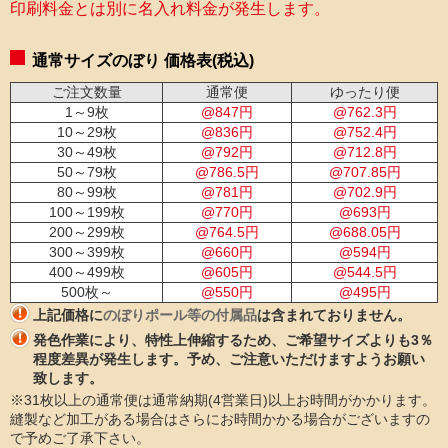
印刷料金とは別に名入れ料金が発生します。
通常サイズのぼり 価格表(税込)
ご注文数量
通常便
ゆったり便
1～9枚
@
847
円
@
762.3
円
10～29枚
@
836
円
@
752.4
円
30～49枚
@
792
円
@
712.8
円
50～79枚
@
786.5
円
@
707.85
円
80～99枚
@
781
円
@
702.9
円
100～199枚
@
770
円
@
693
円
200～299枚
@
764.5
円
@
688.05
円
300～399枚
@
660
円
@
594
円
400～499枚
@
605
円
@
544.5
円
500枚～
@
550
円
@
495
円
上記価格に
のぼりポール等の付属品
は含まれておりません。
発色作業により、特性上伸縮するため、ご希望サイズよりも3％
程度差異が発生します。予め、ご注意いただけますようお願い
致します。
※31枚以上の通常便は通常納期(4営業日)以上お時間がかかります。
縫製など加工がある場合はさらにお時間かかる場合がございますの
で予めご了承下さい。