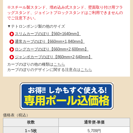
※スチール製スタンド、埋め込み式スタンド、壁面取り付け用フラ
ッグスタンド、ジョイントブロックスタンドはご利用できませんの
でご注意下さい。
▼テトロンポンジ製の他のサイズ
スリムカーブのぼり【560×1640mm】
通常カーブのぼり【660mm×1,840mm】
ロングカーブのぼり【660mm×2,600mm】
ジャンボカーブのぼり【860mm×2,640mm】
カーブのぼりの他の種類は
こちら
カーブのぼりのデザインに関する注意点は
こちら
価格表（税込）
枚数
通常便-単価
1～5枚
5,709円