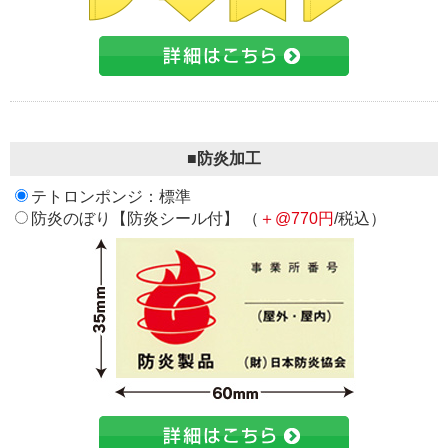
■防炎加工
テトロンポンジ：標準
防炎のぼり【防炎シール付】 （
＋@770円
/税込）