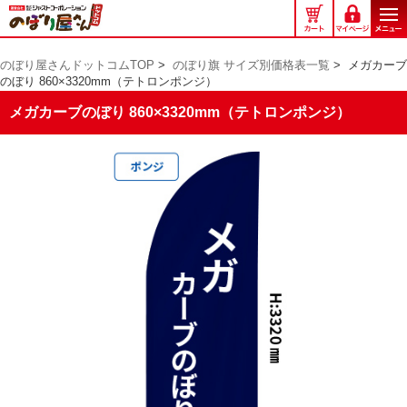
の
ぼ
り
のぼり屋さんドットコムTOP
>
のぼり旗 サイズ別価格表一覧
>
メガカーブ
屋
のぼり 860×3320mm（テトロンポンジ）
さ
ん
メガカーブのぼり 860×3320mm（テトロンポンジ）
ド
ッ
ト
コ
ム