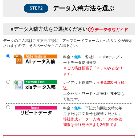
データ入稿方法を選ぶ
STEP2
■データ入稿方法をご選択ください
データのご入稿はご注文完了後に「アップロードフォーム」へのリンクが表示
されますので、そのページからご入稿下さい。
料金：
無料
弊社Illustratorテンプレ
ートデータ使用推奨
※ご入稿は拡張子「.ai」のみとなり
ます。
レイアウト作成料：
＋＠3,300円（税
込）
エクセル・ワード・JPEG・PDF等も
可能です。
料金：
無料
下記に前回注文時の年
月または注文番号を記載ください。
弊社作成データ・入稿データの保管
期限は最終発送日より2年間です。