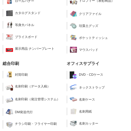
トロフィー（表彰商品）
ロールバナー
カタログスタンド
クリアファイル
等身大パネル
珪藻土グッズ
プライスボード
ポケットティッシュ
展示用品 ナンバープレート
マウスパッド
総合印刷
オフィスサプライ
封筒印刷
DVD・CDケース
名刺印刷（データ入稿）
ネックストラップ
名刺印刷（発注管理システム）
名刺ケース
名刺用紙
DM発送代行
名刺カッター
チラシ印刷・フライヤー印刷