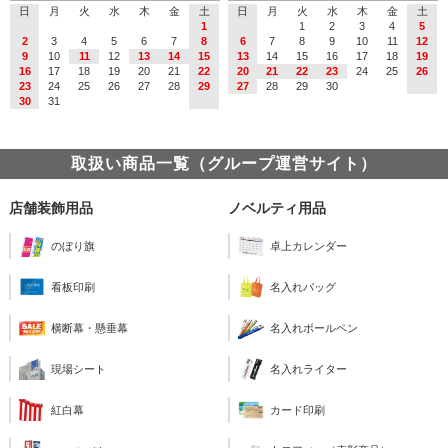
日
月
火
水
木
金
土
日
月
火
水
木
金
土
1
1
2
3
4
5
2
3
4
5
6
7
8
6
7
8
9
10
11
12
9
10
11
12
13
14
15
13
14
15
16
17
18
19
16
17
18
19
20
21
22
20
21
22
23
24
25
26
23
24
25
26
27
28
29
27
28
29
30
30
31
取扱い商品一覧（グループ運営サイト）
店舗装飾用品
ノベルティ用品
のぼり旗
卓上カレンダー
看板印刷
名入れバッグ
横断幕・懸垂幕
名入れボールペン
現場シート
名入れライター
紅白幕
カード印刷