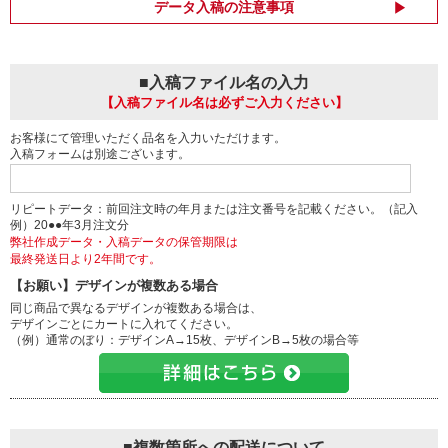
データ入稿の注意事項
■入稿ファイル名の入力
【入稿ファイル名は必ずご入力ください】
お客様にて管理いただく品名を入力いただけます。
入稿フォームは別途ございます。
リピートデータ：前回注文時の年月または注文番号を記載ください。（記入
例）20●●年3月注文分
弊社作成データ・入稿データの保管期限は
最終発送日より2年間です。
【お願い】デザインが複数ある場合
同じ商品で異なるデザインが複数ある場合は、
デザインごとにカートに入れてください。
（例）通常のぼり：デザインA→15枚、デザインB→5枚の場合等
■複数箇所への配送について