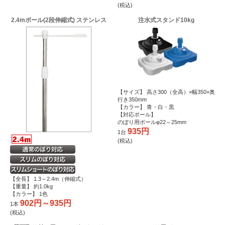
(税込)
2.4mポール(2段伸縮式) ステンレス
注水式スタンド10kg
【サイズ】 高さ300（全高）×幅350×奥
行き350mm
【カラー】 青・白・黒
【対応ポール】
のぼり用ポールφ22～25mm
935円
1台
(税込)
【全長】 1.3～2.4m（伸縮式）
【重量】 約1.0kg
【カラー】 1色
902円～935円
1本
(税込)