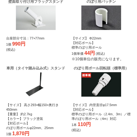
壁面取り付け用フラッグスタンド
のぼり用パッチン
台座部分寸法：77×77mm
【サイズ】 Φ22mm
【対応ポール】
990円
1個
標準のぼり用ポール
(税込)
44円
1個単価
(税込)
※10個単位の販売になります。
車用（タイヤ踏み込み式）スタンド
のぼり用ポール回転頭（標準用）
【サイズ】 高さ293×幅150×奥行き
【サイズ】 内管直径φ17.5mm
450mm
【対応ポール】
【重量】 約2.7kg
標準のぼり用ポール（2.4m、3m）／標
【カラー】ブラック塗装
準のぼり用ポール（4m）対応
【対応ポール】
110円
1本
のぼり用ポールφ22mm、25mm
(税込)
1,870円
1個