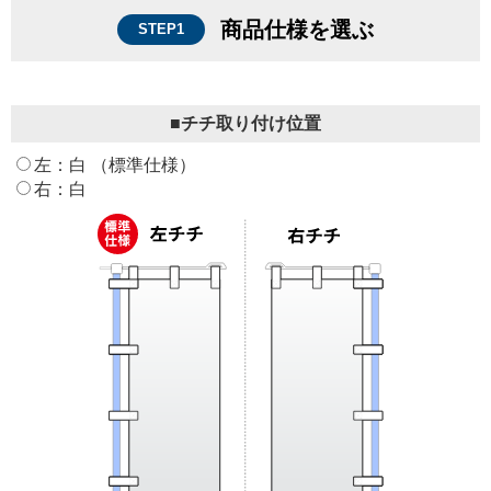
商品仕様を選ぶ
STEP1
■チチ取り付け位置
左：白 （標準仕様）
右：白