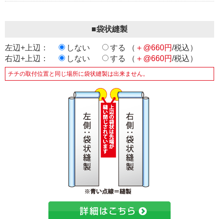
■袋状縫製
左辺+上辺：
しない
する （
＋@660円
/税込）
右辺+上辺：
しない
する （
＋@660円
/税込）
チチの取付位置と同じ場所に袋状縫製は出来ません。