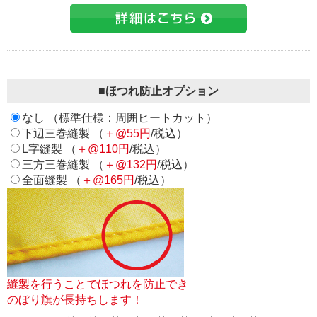
■ほつれ防止オプション
なし （標準仕様：周囲ヒートカット）
下辺三巻縫製 （
＋@55円
/税込）
L字縫製 （
＋@110円
/税込）
三方三巻縫製 （
＋@132円
/税込）
全面縫製 （
＋@165円
/税込）
縫製を行うことでほつれを防止でき
のぼり旗が長持ちします！