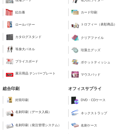
現場シート
名入れライター
紅白幕
カード印刷
トロフィー（表彰商品）
ロールバナー
カタログスタンド
クリアファイル
等身大パネル
珪藻土グッズ
プライスボード
ポケットティッシュ
展示用品 ナンバープレート
マウスパッド
総合印刷
オフィスサプライ
封筒印刷
DVD・CDケース
名刺印刷（データ入稿）
ネックストラップ
名刺印刷（発注管理システム）
名刺ケース