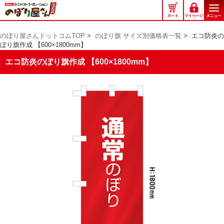
の
ぼ
り
のぼり屋さんドットコムTOP
>
のぼり旗 サイズ別価格表一覧
>
エコ防炎の
屋
ぼり旗作成 【600×1800mm】
さ
ん
エコ防炎のぼり旗作成 【600×1800mm】
ド
ッ
ト
コ
ム