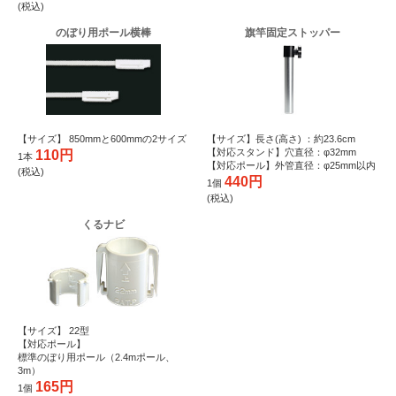
(税込)
のぼり用ポール横棒
旗竿固定ストッパー
【サイズ】 850mmと600mmの2サイズ
【サイズ】長さ(高さ) ：約23.6cm
【対応スタンド】穴直径：φ32mm
110円
1本
【対応ポール】外管直径：φ25mm以内
(税込)
440円
1個
(税込)
くるナビ
【サイズ】 22型
【対応ポール】
標準のぼり用ポール（2.4mポール、
3m）
165円
1個