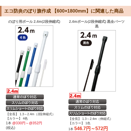
エコ防炎のぼり旗作成 【600×1800mm】に関連した商品
のぼり用ポール 2.4m(2段伸縮式)
2.4mポール(2段伸縮式) 黒全パーツ
黒
【全長】 1.3～2.4m（2段伸縮式）
【カラー】 4色
【全長】 1.3～2.4m（伸縮式）
1本
@330円～@352円
【カラー】 1色
(税込)
546.7円～572円
1本