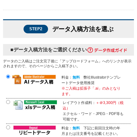
データ入稿方法を選ぶ
STEP2
■データ入稿方法をご選択ください
データのご入稿はご注文完了後に「アップロードフォーム」へのリンクが表示
されますので、そのページからご入稿下さい。
料金：
無料
弊社Illustratorテンプレ
ートデータ使用推奨
※ご入稿は拡張子「.ai」のみとなり
ます。
レイアウト作成料：
＋＠3,300円（税
込）
エクセル・ワード・JPEG・PDF等も
可能です。
料金：
無料
下記に前回注文時の年
月または注文番号を記載ください。