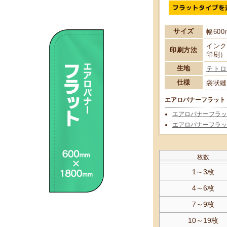
サイズ
幅600
インク
印刷方法
印刷）
生地
テトロ
仕様
袋状縫
エアロバナーフラット
エアロバナーフラット／
エアロバナーフラット／
枚数
1～3枚
4～6枚
7～9枚
10～19枚