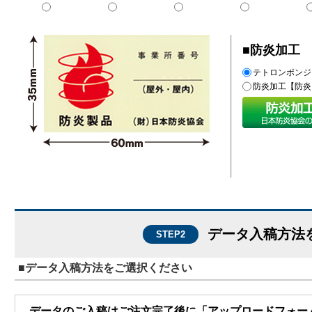
■防炎加工
テトロンポンジ
防炎加工【防
データ入稿方法
STEP2
■データ入稿方法をご選択ください
データのご入稿はご注文完了後に「アップロードフォー