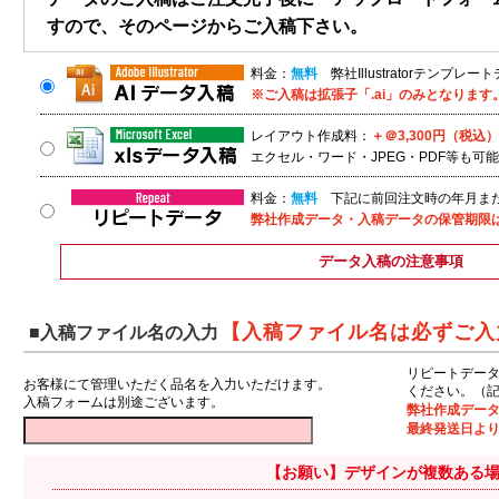
すので、そのページからご入稿下さい。
料金：
無料
弊社Illustratorテンプレ
※ご入稿は拡張子「.ai」のみとなります
レイアウト作成料：
＋＠3,300円（税込）
エクセル・ワード・JPEG・PDF等も可
料金：
無料
下記に前回注文時の年月また
弊社作成データ・入稿データの保管期限
データ入稿の注意事項
【入稿ファイル名は必ずご入
■入稿ファイル名の入力
リピートデー
お客様にて管理いただく品名を入力いただけます。
ください。（記
入稿フォームは別途ございます。
弊社作成デー
最終発送日より
【お願い】デザインが複数ある