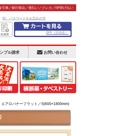
金引換／銀行振込／後払い／クレカ／NP掛け払い
！
ID、パスワードをお忘れの方
0
円
（計
0
点）
ンプル請求
お問い合わせ
アロバナーフラット／S(600×1800mm)
)