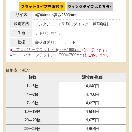
サイズ
幅900mm×高さ2500mm
印刷方法
インクジェット印刷（ダイレクト昇華印刷）
生地
テトロンポンジ
仕様
袋状縫製+ヒートカット
●
エアロバナーフラット／S(600×1800mm)
もございます。
●
エアロバナーフラット／Ｌ(900×2700mm)
もございます。
価格表（税込）
枚数
通常便-単価
1～3枚
4,840円
4～6枚
4,708円
7～9枚
4,697円
10～19枚
4,686円
20～29枚
4,675円
30～39枚
4,664円