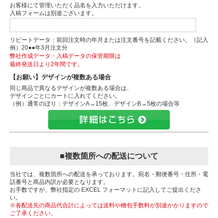
お客様にて管理いただく品名を入力いただけます。
入稿フォームは別途ございます。
リピートデータ：前回注文時の年月または注文番号を記載ください。（記入
例）20●●年3月注文分
弊社作成データ・入稿データの保管期限は
最終発送日より2年間です。
【お願い】デザインが複数ある場合
同じ商品で異なるデザインが複数ある場合は、
デザインごとにカートに入れてください。
（例）通常のぼり：デザインA→15枚、デザインB→5枚の場合等
■複数箇所への配送について
当社では、複数箇所への配送を承っております。宛名・郵便番号・住所・電
話番号と商品内訳が必要となります。
お手数ですが、弊社指定の EXCEL フォーマットに記入してご提出くださ
い。
※各配送先の商品代合計によっては送料や梱包手数料が別途かかりますので
ご了承ください。