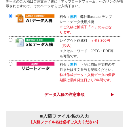
データのご入稿はご注文完了後に「アップロードフォーム」へのリンクが表
示されますので、そのページからご入稿下さい。
料金：
無料
弊社Illustratorテンプ
レートデータ使用推奨
※ご入稿は拡張子「.ai」のみとな
ります。
レイアウト作成料：
＋＠3,300円
（税込）
エクセル・ワード・JPEG・PDF等
も可能です。
料金：
無料
下記に前回注文時の年
月または注文番号を記載ください。
弊社作成データ・入稿データの保管
期限は最終発送日より2年間です。
データ入稿の注意事項
■入稿ファイル名の入力
【入稿ファイル名は必ずご入力ください】