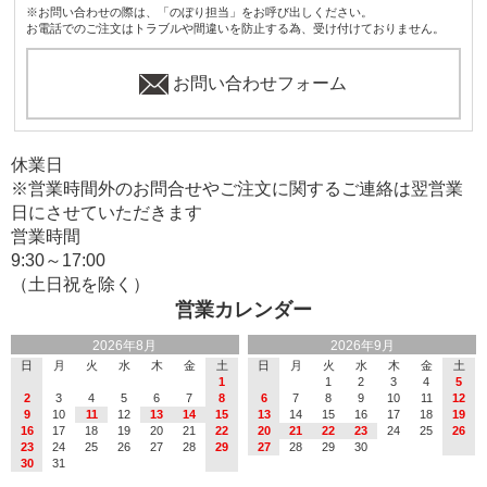
※お問い合わせの際は、「のぼり担当」をお呼び出しください。
お電話でのご注文はトラブルや間違いを防止する為、受け付けておりません。
お問い合わせフォーム
休業日
※営業時間外のお問合せやご注文に関するご連絡は翌営業
日にさせていただきます
営業時間
9:30～17:00
（土日祝を除く）
営業カレンダー
2026年8月
2026年9月
日
月
火
水
木
金
土
日
月
火
水
木
金
土
1
1
2
3
4
5
2
3
4
5
6
7
8
6
7
8
9
10
11
12
9
10
11
12
13
14
15
13
14
15
16
17
18
19
16
17
18
19
20
21
22
20
21
22
23
24
25
26
23
24
25
26
27
28
29
27
28
29
30
30
31