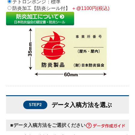
テトロンポンジ：標準
防炎加工【防炎シール付】
＋@1100円(税込)
データ入稿方法を選ぶ
STEP2
■データ入稿方法をご選択ください