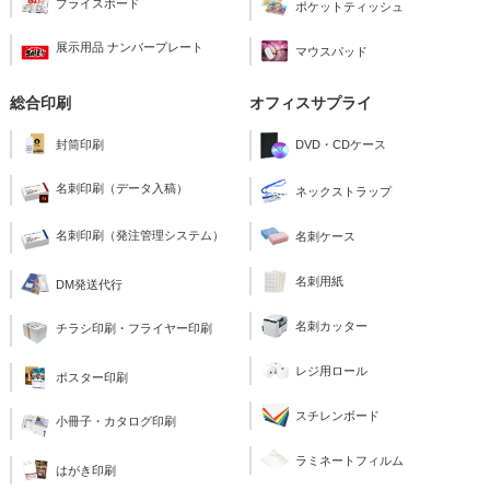
プライスボード
ポケットティッシュ
展示用品 ナンバープレート
マウスパッド
総合印刷
オフィスサプライ
封筒印刷
DVD・CDケース
名刺印刷（データ入稿）
ネックストラップ
名刺印刷（発注管理システム）
名刺ケース
名刺用紙
DM発送代行
名刺カッター
チラシ印刷・フライヤー印刷
レジ用ロール
ポスター印刷
スチレンボード
小冊子・カタログ印刷
ラミネートフィルム
はがき印刷