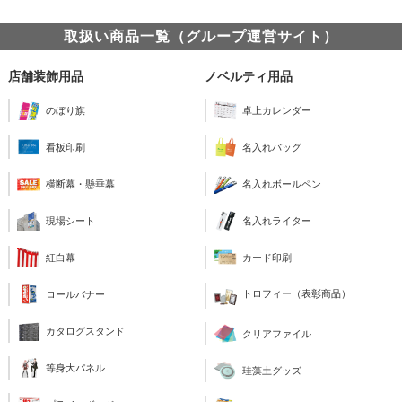
取扱い商品一覧（グループ運営サイト）
店舗装飾用品
ノベルティ用品
のぼり旗
卓上カレンダー
看板印刷
名入れバッグ
横断幕・懸垂幕
名入れボールペン
現場シート
名入れライター
紅白幕
カード印刷
トロフィー（表彰商品）
ロールバナー
カタログスタンド
クリアファイル
等身大パネル
珪藻土グッズ