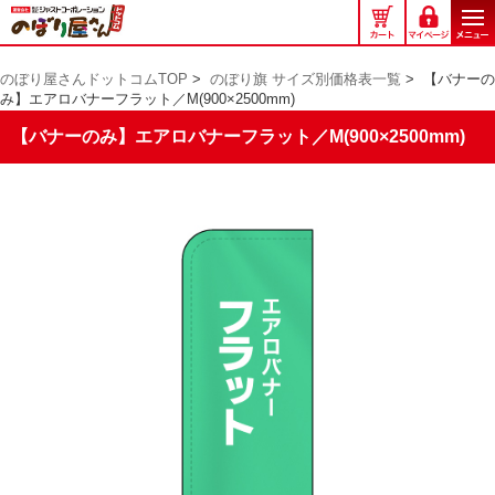
の
ぼ
り
のぼり屋さんドットコムTOP
>
のぼり旗 サイズ別価格表一覧
>
【バナーの
屋
み】エアロバナーフラット／M(900×2500mm)
さ
ん
【バナーのみ】エアロバナーフラット／M(900×2500mm)
ド
ッ
ト
コ
ム