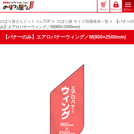
の
ぼ
り
のぼり屋さんドットコムTOP
>
のぼり旗 サイズ別価格表一覧
>
【バナーの
屋
み】エアロバナーウィング／M(900×2500mm)
さ
ん
【バナーのみ】エアロバナーウィング／M(900×2500mm)
ド
ッ
ト
コ
ム