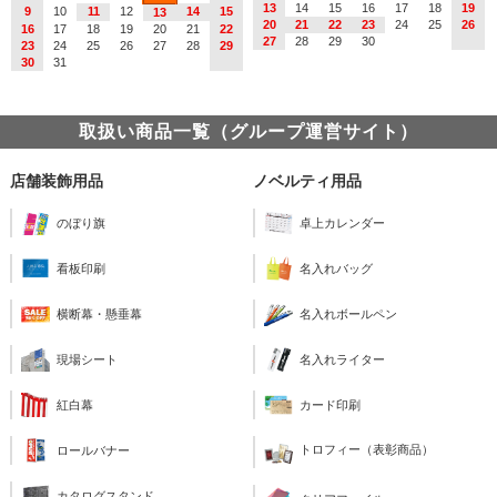
13
14
15
16
17
18
19
9
10
11
12
14
15
13
20
21
22
23
24
25
26
16
17
18
19
20
21
22
27
28
29
30
23
24
25
26
27
28
29
30
31
取扱い商品一覧（グループ運営サイト）
店舗装飾用品
ノベルティ用品
のぼり旗
卓上カレンダー
看板印刷
名入れバッグ
横断幕・懸垂幕
名入れボールペン
現場シート
名入れライター
紅白幕
カード印刷
トロフィー（表彰商品）
ロールバナー
カタログスタンド