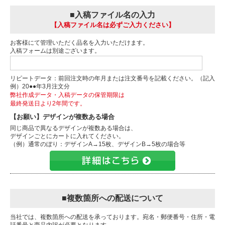
■入稿ファイル名の入力
【入稿ファイル名は必ずご入力ください】
お客様にて管理いただく品名を入力いただけます。
入稿フォームは別途ございます。
リピートデータ：前回注文時の年月または注文番号を記載ください。（記入
例）20●●年3月注文分
弊社作成データ・入稿データの保管期限は
最終発送日より2年間です。
【お願い】デザインが複数ある場合
同じ商品で異なるデザインが複数ある場合は、
デザインごとにカートに入れてください。
（例）通常のぼり：デザインA→15枚、デザインB→5枚の場合等
■複数箇所への配送について
当社では、複数箇所への配送を承っております。宛名・郵便番号・住所・電