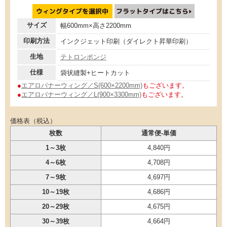
サイズ
幅600mm×高さ2200mm
印刷方法
インクジェット印刷（ダイレクト昇華印刷）
生地
テトロンポンジ
仕様
袋状縫製+ヒートカット
●
エアロバナーウィング／S(600×2200mm)
もございます。
●
エアロバナーウィング／L(900×3300mm)
もございます。
価格表（税込）
枚数
通常便-単価
1～3枚
4,840円
4～6枚
4,708円
7～9枚
4,697円
10～19枚
4,686円
20～29枚
4,675円
30～39枚
4,664円