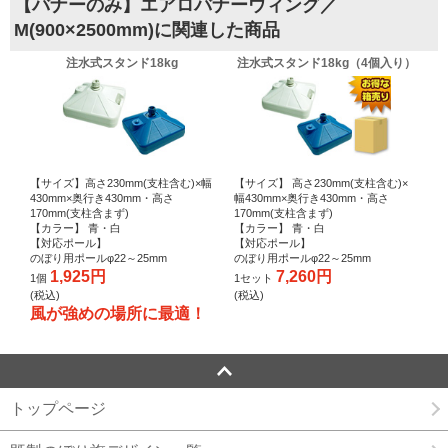
【バナーのみ】エアロバナーウィング／
M(900×2500mm)に関連した商品
注水式スタンド18kg
注水式スタンド18kg（4個入り）
【サイズ】高さ230mm(支柱含む)×幅
【サイズ】 高さ230mm(支柱含む)×
430mm×奥行き430mm・高さ
幅430mm×奥行き430mm・高さ
170mm(支柱含まず)
170mm(支柱含まず)
【カラー】 青・白
【カラー】 青・白
【対応ポール】
【対応ポール】
のぼり用ポールφ22～25mm
のぼり用ポールφ22～25mm
1,925円
7,260円
1個
1セット
(税込)
(税込)
風が強めの場所に最適！
トップページ