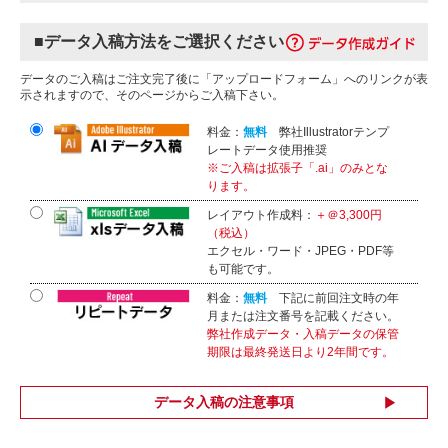
■データ入稿方法をご選択ください
データのご入稿はご注文完了後に「アップロードフォーム」へのリンクが表
示されますので、そのページからご入稿下さい。
料金：
無料
弊社Illustratorテンプ
レートデータ使用推奨
※ご入稿は拡張子「.ai」のみとな
ります。
レイアウト作成料：
＋＠3,300円
（税込）
エクセル・ワード・JPEG・PDF等
も可能です。
料金：
無料
下記に前回注文時の年
月または注文番号を記載ください。
弊社作成データ・入稿データの保管
期限は最終発送日より2年間です。
データ入稿の注意事項