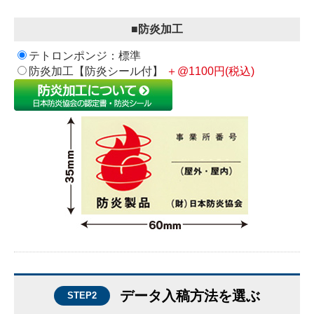
■防炎加工
テトロンポンジ：標準
防炎加工【防炎シール付】
＋@1100円(税込)
データ入稿方法を選ぶ
STEP2