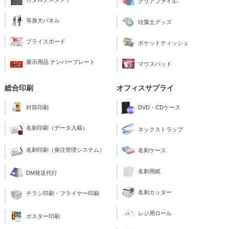
クリアファイル
等身大パネル
珪藻土グッズ
プライスボード
ポケットティッシュ
展示用品 ナンバープレート
マウスパッド
総合印刷
オフィスサプライ
封筒印刷
DVD・CDケース
名刺印刷（データ入稿）
ネックストラップ
名刺印刷（発注管理システム）
名刺ケース
名刺用紙
DM発送代行
名刺カッター
チラシ印刷・フライヤー印刷
レジ用ロール
ポスター印刷