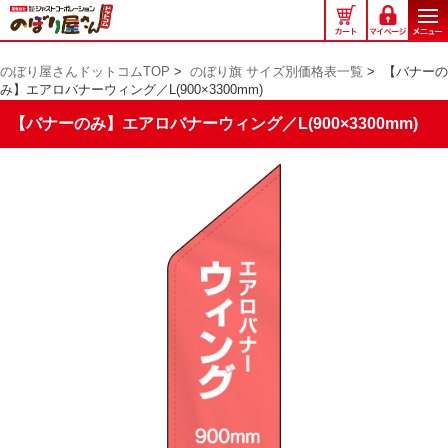
の
ぼ
り
のぼり屋さんドットコムTOP
>
のぼり旗 サイズ別価格表一覧
>
【バナーの
屋
み】エアロバナーウィング／L(900×3300mm)
さ
ん
【バナーのみ】エアロバナーウィング／L(900×3300mm)
ド
ッ
ト
コ
ム