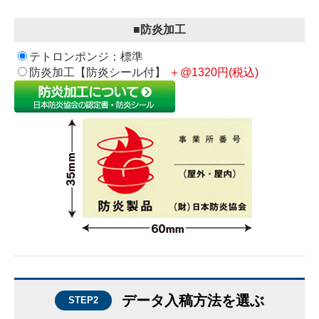
■防炎加工
テトロンポンジ：標準
防炎加工【防炎シール付】
＋@1320円(税込)
データ入稿方法を選ぶ
STEP2