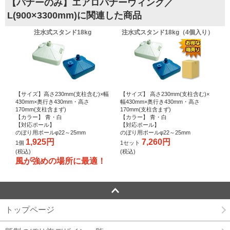
【バナーのみ】エアロバナーウィング／
L(900×3300mm)に関連した商品
注水式スタンド18kg
注水式スタンド18kg（4個入り）
【サイズ】高さ230mm(支柱含む)×幅
【サイズ】 高さ230mm(支柱含む)×
430mm×奥行き430mm・高さ
幅430mm×奥行き430mm・高さ
170mm(支柱含まず)
170mm(支柱含まず)
【カラー】 青・白
【カラー】 青・白
【対応ポール】
【対応ポール】
のぼり用ポールφ22～25mm
のぼり用ポールφ22～25mm
1,925円
7,260円
1個
1セット
(税込)
(税込)
風が強めの場所に最適！
トップページ