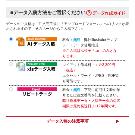
■データ入稿方法をご選択ください
データのご入稿はご注文完了後に「アップロードフォーム」へのリンクが表
示されますので、そのページからご入稿下さい。
料金：
無料
弊社Illustratorテンプ
レートデータ使用推奨
※ご入稿は拡張子「.ai」のみとな
ります。
レイアウト作成料：
＋＠3,300円
（税込）
エクセル・ワード・JPEG・PDF等
も可能です。
料金：
無料
下記に前回注文時の年
月または注文番号を記載ください。
弊社作成データ・入稿データの保管
期限は最終発送日より2年間です。
データ入稿の注意事項