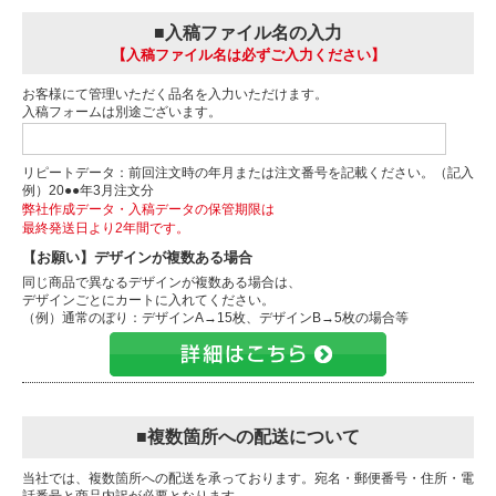
■入稿ファイル名の入力
【入稿ファイル名は必ずご入力ください】
お客様にて管理いただく品名を入力いただけます。
入稿フォームは別途ございます。
リピートデータ：前回注文時の年月または注文番号を記載ください。（記入
例）20●●年3月注文分
弊社作成データ・入稿データの保管期限は
最終発送日より2年間です。
【お願い】デザインが複数ある場合
同じ商品で異なるデザインが複数ある場合は、
デザインごとにカートに入れてください。
（例）通常のぼり：デザインA→15枚、デザインB→5枚の場合等
■複数箇所への配送について
当社では、複数箇所への配送を承っております。宛名・郵便番号・住所・電