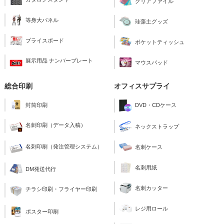
クリアファイル
等身大パネル
珪藻土グッズ
プライスボード
ポケットティッシュ
展示用品 ナンバープレート
マウスパッド
総合印刷
オフィスサプライ
封筒印刷
DVD・CDケース
名刺印刷（データ入稿）
ネックストラップ
名刺印刷（発注管理システム）
名刺ケース
名刺用紙
DM発送代行
名刺カッター
チラシ印刷・フライヤー印刷
レジ用ロール
ポスター印刷