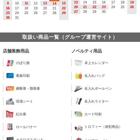
13
14
15
16
17
18
19
9
10
11
12
13
15
14
20
21
22
23
24
25
26
16
17
18
19
20
21
22
27
28
29
30
23
24
25
26
27
28
29
30
31
取扱い商品一覧（グループ運営サイト）
店舗装飾用品
ノベルティ用品
のぼり旗
卓上カレンダー
看板印刷
名入れバッグ
横断幕・懸垂幕
名入れボールペン
現場シート
名入れライター
紅白幕
カード印刷
トロフィー（表彰商品）
ロールバナー
カタログスタンド