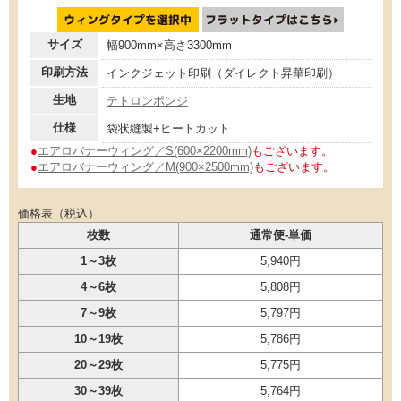
サイズ
幅900mm×高さ3300mm
印刷方法
インクジェット印刷（ダイレクト昇華印刷）
生地
テトロンポンジ
仕様
袋状縫製+ヒートカット
●
エアロバナーウィング／S(600×2200mm)
もございます。
●
エアロバナーウィング／M(900×2500mm)
もございます。
価格表（税込）
枚数
通常便-単価
1～3枚
5,940円
4～6枚
5,808円
7～9枚
5,797円
10～19枚
5,786円
20～29枚
5,775円
30～39枚
5,764円