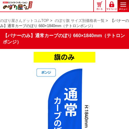
の
ぼ
り
のぼり屋さんドットコムTOP
>
のぼり旗 サイズ別価格表一覧
>
【バナーの
屋
み】通常カーブのぼり 660×1840mm（テトロンポンジ）
さ
ん
【バナーのみ】通常カーブのぼり 660×1840mm（テトロン
ド
ポンジ）
ッ
ト
コ
ム