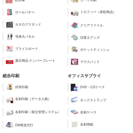
紅白幕
カード印刷
トロフィー（表彰商品）
ロールバナー
カタログスタンド
クリアファイル
等身大パネル
珪藻土グッズ
プライスボード
ポケットティッシュ
展示用品 ナンバープレート
マウスパッド
総合印刷
オフィスサプライ
封筒印刷
DVD・CDケース
名刺印刷（データ入稿）
ネックストラップ
名刺印刷（発注管理システム）
名刺ケース
名刺用紙
DM発送代行