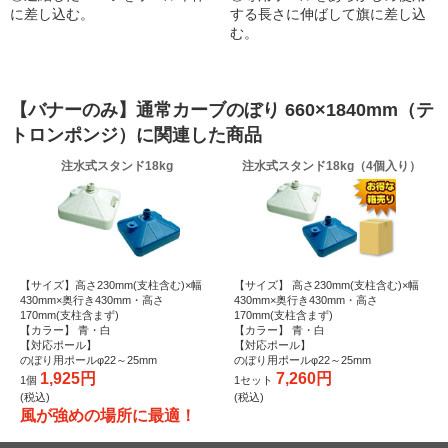
に差し込む。
する長さに伸ばして旗に差し込
む。
【バナーのみ】通常カーブのぼり 660×1840mm（テ
トロンポンジ）に関連した商品
注水式スタンド18kg
注水式スタンド18kg（4個入り）
【サイズ】高さ230mm(支柱含む)×幅
【サイズ】 高さ230mm(支柱含む)×幅
430mm×奥行き430mm・高さ
430mm×奥行き430mm・高さ
170mm(支柱含まず)
170mm(支柱含まず)
【カラー】 青・白
【カラー】 青・白
【対応ポール】
【対応ポール】
のぼり用ポールφ22～25mm
のぼり用ポールφ22～25mm
1,925円
7,260円
1個
1セット
(税込)
(税込)
風が強めの場所に最適！