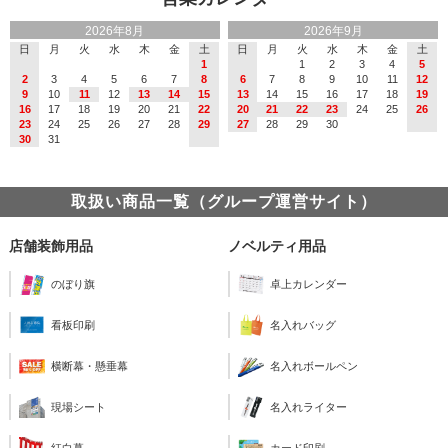
2026年8月
2026年9月
日
月
火
水
木
金
土
日
月
火
水
木
金
土
1
1
2
3
4
5
2
3
4
5
6
7
8
6
7
8
9
10
11
12
9
10
11
12
13
14
15
13
14
15
16
17
18
19
16
17
18
19
20
21
22
20
21
22
23
24
25
26
23
24
25
26
27
28
29
27
28
29
30
30
31
取扱い商品一覧（グループ運営サイト）
店舗装飾用品
ノベルティ用品
のぼり旗
卓上カレンダー
看板印刷
名入れバッグ
横断幕・懸垂幕
名入れボールペン
現場シート
名入れライター