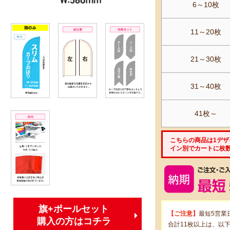
6～10枚
11～20枚
21～30枚
31～40枚
41枚～
こちらの商品は1デ
イン別でカートに枚
旗+ポールセット
【ご注意】
最短5営業
購入の方はコチラ
合計11枚以上は、以