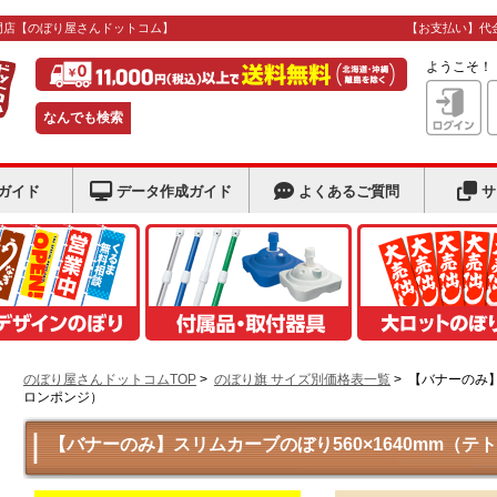
門店
【のぼり屋さんドットコム】
【お支払い】代
ようこそ
なんでも検索
ガイド
データ作成ガイド
よくあるご質問
サ
のぼり屋さんドットコムTOP
>
のぼり旗 サイズ別価格表一覧
>
【バナーのみ】
ロンポンジ）
【バナーのみ】スリムカーブのぼり560×1640mm（テ