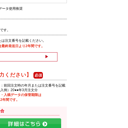
ートデータ使用推奨
。
能です。
は注文番号を記載ください。
は最終発送日より2年間です。
力ください】
タ：前回注文時の年月または注文番号を記載
入例）20●●年3月注文分
タ・入稿データの保管期限は
2年間です。
場合