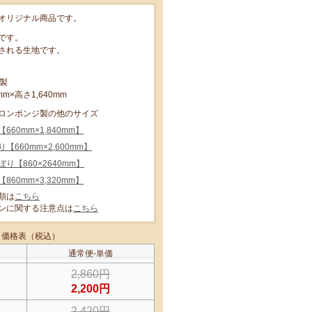
オリジナル商品です。
です。
される生地です。
製
m×高さ1,640mm
ロンポンジ製の他のサイズ
60mm×1,840mm】
660mm×2,600mm】
り【860×2640mm】
60mm×3,320mm】
類は
こちら
ンに関する注意点は
こちら
価格表（税込）
通常便-単価
2,860円
2,200円
2,420円