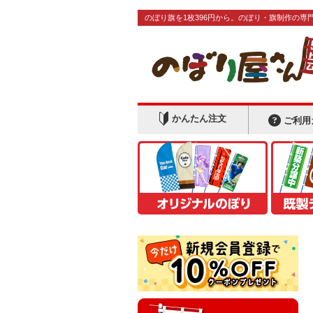
のぼり旗を1枚396円から。のぼり・旗制作の専
かんたん注文
ご利用