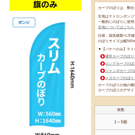
カーブのぼりは、弊社
生地はテトロンポンジ
一般的にのぼりに使用
生地についてはこちら
仕様：袋状縫製+L字縫
のぼりサイズは幅560m
▼【バナーのみ】テト
通常カーブのぼり【6
ロングカーブのぼり【
ジャンボカーブのぼ
メガカーブのぼり【8
カーブのぼりの他の種
カーブのぼりのデザイ
枚数
1～5枚