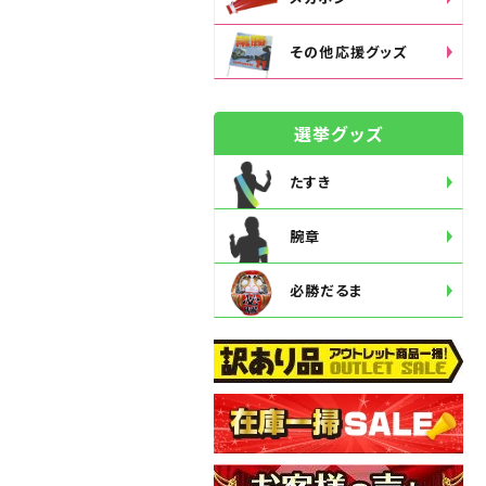
その他応援グッズ
選挙グッズ
たすき
腕章
必勝だるま