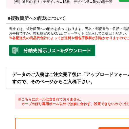
（例）通常のぼり：デザインA→15枚、デザインB→5枚の場合等
■複数箇所への配送について
当社では、複数箇所への配送を承っております。宛名・郵便番号・住所・電
お手数ですが、弊社指定の EXCEL フォーマットに記入してご提出ください
※各配送先の商品代合計によっては送料や梱包手数料が別途かかりますので
データのご入稿はご注文完了後に「アップロードフォー
すので、そのページからご入稿下さい。
※こちらにポールは含まれておりません。
カーブのぼり専用ポール以外では旗に合わず、設置できないのでご注