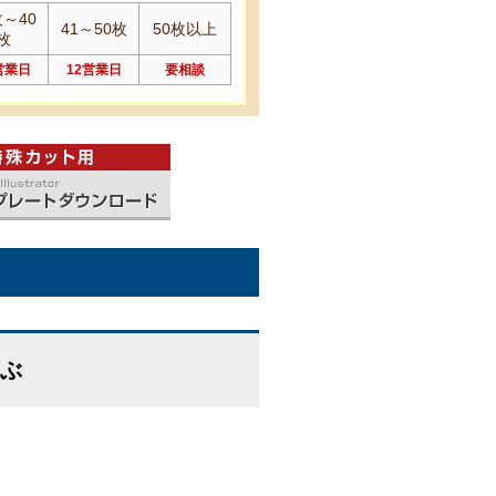
枚～40
41～50枚
50枚以上
枚
営業日
12営業日
要相談
ぶ
）