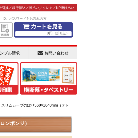
金引換／銀行振込／後払い／クレカ／NP掛け払い
！
ID、パスワードをお忘れの方
0
円
（計
0
点）
ンプル請求
お問い合わせ
スリムカーブのぼり560×1640mm（テト
トロンポンジ）