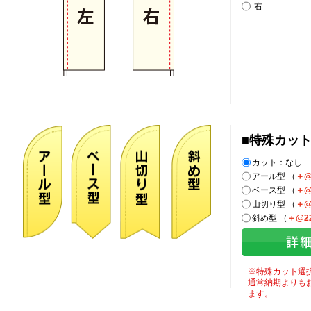
右
■特殊カッ
カット：なし
アール型 （
＋@
ベース型 （
＋@
山切り型 （
＋@
斜め型 （
＋@2
※特殊カット選
通常納期よりも
ます。