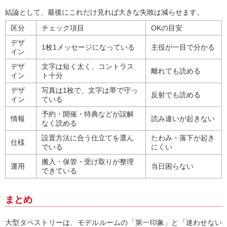
結論として、最後にこれだけ見れば大きな失敗は減らせます。
区分
チェック項目
OKの目安
デザ
1枚1メッセージになっている
主役が一目で分かる
イン
デザ
文字は短く太く、コントラス
離れても読める
イン
ト十分
デザ
写真は1枚で、文字は帯で守っ
反射でも読める
イン
ている
予約・開催・特典などが誤解
情報
読み違いが起きない
なく読める
設置方法に合う仕立てを選ん
たわみ・落下が起き
仕様
でいる
にくい
搬入・保管・受け取りが整理
運用
当日困らない
できている
まとめ
大型タペストリーは、モデルルームの「第一印象」と「迷わせない