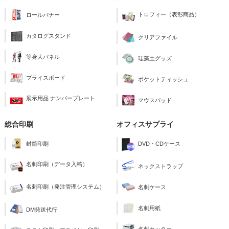
トロフィー（表彰商品）
ロールバナー
カタログスタンド
クリアファイル
等身大パネル
珪藻土グッズ
プライスボード
ポケットティッシュ
展示用品 ナンバープレート
マウスパッド
総合印刷
オフィスサプライ
封筒印刷
DVD・CDケース
名刺印刷（データ入稿）
ネックストラップ
名刺印刷（発注管理システム）
名刺ケース
名刺用紙
DM発送代行
名刺カッター