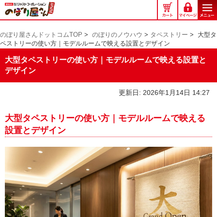
の
ぼ
り
のぼり屋さんドットコムTOP
>
のぼりのノウハウ
>
タペストリー
>
大型タ
屋
ペストリーの使い方｜モデルルームで映える設置とデザイン
さ
ん
大型タペストリーの使い方｜モデルルームで映える設置と
ド
デザイン
ッ
ト
更新日: 2026年1月14日 14:27
コ
ム
大型タペストリーの使い方｜モデルルームで映える
設置とデザイン