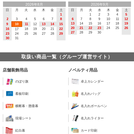
2026年8月
2026年9月
日
月
火
水
木
金
土
日
月
火
水
木
金
土
1
1
2
3
4
5
2
3
4
5
6
7
8
6
7
8
9
10
11
12
13
14
15
16
17
18
19
9
10
11
12
13
14
15
20
21
22
23
24
25
26
16
18
19
20
21
22
17
27
28
29
30
23
24
25
26
27
28
29
30
31
取扱い商品一覧（グループ運営サイト）
店舗装飾用品
ノベルティ用品
のぼり旗
卓上カレンダー
看板印刷
名入れバッグ
横断幕・懸垂幕
名入れボールペン
現場シート
名入れライター
紅白幕
カード印刷