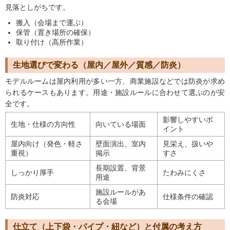
見落としがちです。
搬入（会場まで運ぶ）
保管（置き場所の確保）
取り付け（高所作業）
生地選びで変わる（屋内／屋外／質感／防炎）
モデルルームは屋内利用が多い一方、商業施設などでは防炎が求め
られるケースもあります。用途・施設ルールに合わせて選ぶのが安
全です。
影響しやすいポ
生地・仕様の方向性
向いている場面
イント
屋内向け（発色・軽さ
壁面演出、室内
見栄え、扱いや
重視）
掲示
すさ
長期設置、背景
しっかり厚手
たわみにくさ
用途
施設ルールがあ
防炎対応
仕様条件の確認
る会場
仕立て（上下袋・パイプ・紐など）と付属の考え方