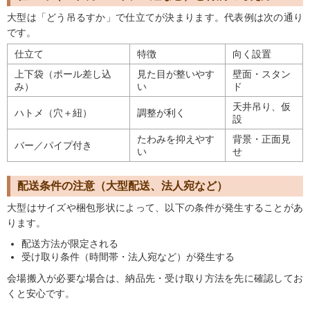
大型は「どう吊るすか」で仕立てが決まります。代表例は次の通り
です。
仕立て
特徴
向く設置
上下袋（ポール差し込
見た目が整いやす
壁面・スタン
み）
い
ド
天井吊り、仮
ハトメ（穴＋紐）
調整が利く
設
たわみを抑えやす
背景・正面見
バー／パイプ付き
い
せ
配送条件の注意（大型配送、法人宛など）
大型はサイズや梱包形状によって、以下の条件が発生することがあ
ります。
配送方法が限定される
受け取り条件（時間帯・法人宛など）が発生する
会場搬入が必要な場合は、納品先・受け取り方法を先に確認してお
くと安心です。