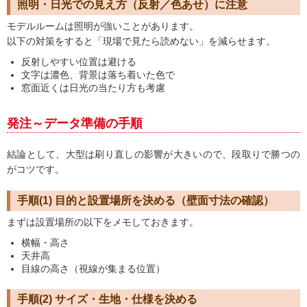
照明・日光での見え方（反射／色あせ）に注意
モデルルームは照明が強いことがあります。
以下の対策をすると「現場で見たら読めない」を減らせます。
反射しやすい位置は避ける
文字は濃色、背景は落ち着いた色で
窓面近くは日光の当たり方も考慮
発注～データ準備の手順
結論として、大型は刷り直しの影響が大きいので、段取りで勝つの
がコツです。
手順(1) 目的と設置場所を決める（壁面寸法の確認）
まずは設置場所の以下をメモしておきます。
横幅・高さ
天井高
目線の高さ（視線が集まる位置）
手順(2) サイズ・生地・仕様を決める