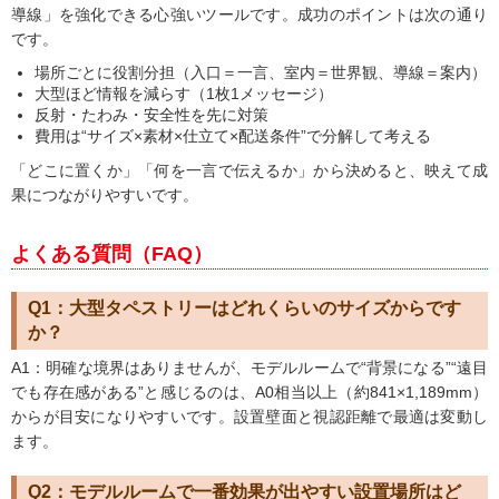
導線」を強化できる心強いツールです。成功のポイントは次の通り
です。
場所ごとに役割分担（入口＝一言、室内＝世界観、導線＝案内）
大型ほど情報を減らす（1枚1メッセージ）
反射・たわみ・安全性を先に対策
費用は“サイズ×素材×仕立て×配送条件”で分解して考える
「どこに置くか」「何を一言で伝えるか」から決めると、映えて成
果につながりやすいです。
よくある質問（FAQ）
Q1：大型タペストリーはどれくらいのサイズからです
か？
A1：明確な境界はありませんが、モデルルームで“背景になる”“遠目
でも存在感がある”と感じるのは、A0相当以上（約841×1,189mm）
からが目安になりやすいです。設置壁面と視認距離で最適は変動し
ます。
Q2：モデルルームで一番効果が出やすい設置場所はど