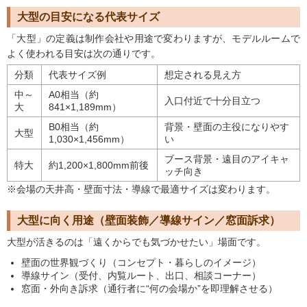
大型の目安になる代表サイズ
「大型」の定義は制作会社や用途で変わりますが、モデルルームで
よく使われる目安は次の通りです。
分類
代表サイズ例
想定される見え方
中～
A0相当（約
入口付近で十分目立つ
大
841×1,189mm）
B0相当（約
背景・壁面の主役になりやす
大型
1,030×1,456mm）
い
ブース背景・遠目のアイキャ
特大
約1,200×1,800mm前後
ッチ向き
※会場の天井高・壁面寸法・導線で最適サイズは変わります。
大型に向く用途（壁面装飾／導線サイン／窓面訴求）
大型が活きるのは「遠くからでも気づかせたい」場面です。
壁面の世界観づくり（コンセプト・暮らしのイメージ）
導線サイン（受付、内覧ルート、出口、相談コーナー）
窓面・外向き訴求（通行者に“何の会場か”を即理解させる）