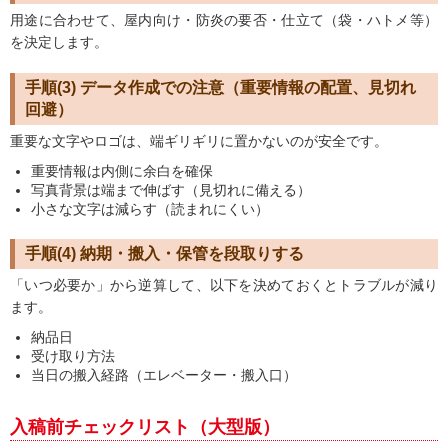
用途に合わせて、屋内向け・防炎の要否・仕立て（袋・ハトメ等）
を決定します。
手順(3) データ作成での注意（重要情報の配置、見切れ
回避）
重要な文字やロゴは、端ギリギリに置かないのが安全です。
重要情報は内側に余白を確保
写真背景は端まで伸ばす（見切れに備える）
小さな文字は減らす（読まれにくい）
手順(4) 納期・搬入・保管を段取りする
「いつ必要か」から逆算して、以下を決めておくとトラブルが減り
ます。
納品日
受け取り方法
当日の搬入経路（エレベーター・搬入口）
入稿前チェックリスト（大型版）