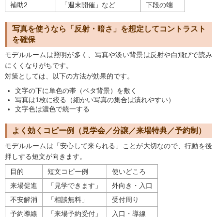
補助2
「週末開催」など
下段の端
写真を使うなら「反射・暗さ」を想定してコントラスト
を確保
モデルルームは照明が多く、写真や淡い背景は反射や白飛びで読み
にくくなりがちです。
対策としては、以下の方法が効果的です。
文字の下に
単色の帯（ベタ背景）
を敷く
写真は1枚に絞る（細かい写真の集合は潰れやすい）
文字色は濃色で統一する
よく効くコピー例（見学会／分譲／来場特典／予約制）
モデルルームは「安心して来られる」ことが大切なので、行動を後
押しする短文が向きます。
目的
短文コピー例
使いどころ
来場促進
「見学できます」
外向き・入口
不安解消
「相談無料」
受付周り
予約導線
「来場予約受付」
入口・導線