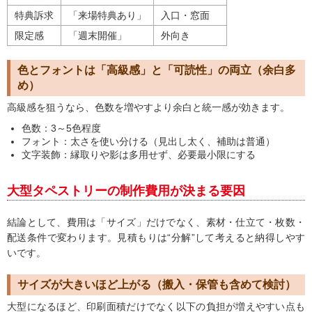
特典訴求
「来場特典あり」
入口・窓面
限定感
「週末開催」
外向き
色とフォントは「高級感」と「可読性」の両立（余白多
め）
高級感を狙うなら、色数を増やすより余白と統一感が効きます。
色数：3～5色程度
フォント：太さを使い分ける（見出し太く、補助は普通）
文字装飾：縁取りや影は多用せず、必要最小限にする
大型タペストリーの制作費用が決まる要因
結論として、費用は「サイズ」だけでなく、素材・仕立て・枚数・
配送条件で変わります。見積もりは“分解”して考えると納得しやす
いです。
サイズが大きいほど上がる（搬入・保管も含めて検討）
大型になるほど、印刷面積だけでなく以下の負担が増えやすい点も