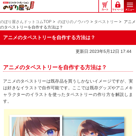
の
ぼ
り
のぼり屋さんドットコムTOP
>
のぼりのノウハウ
>
タペストリー
>
アニメ
屋
のタペストリーを自作する方法は？
さ
ん
アニメのタペストリーを自作する方法は？
ド
ッ
更新日:2023年5月12日 17:44
ト
コ
アニメのタペストリーを自作する方法は？
ム
アニメのタペストリーは既存品を買うしかないイメージですが、実
は好きなイラストで自作可能です。ここでは既存グッズやアニメキ
ャラクターのイラストを使ったタペストリーの作り方を解説しま
す。