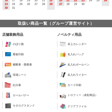
16
17
18
19
20
21
22
20
21
22
23
24
25
26
23
24
25
26
27
28
29
27
28
29
30
30
31
取扱い商品一覧（グループ運営サイト）
店舗装飾用品
ノベルティ用品
のぼり旗
卓上カレンダー
看板印刷
名入れバッグ
横断幕・懸垂幕
名入れボールペン
現場シート
名入れライター
紅白幕
カード印刷
トロフィー（表彰商品）
ロールバナー
カタログスタンド
クリアファイル