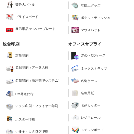
等身大パネル
珪藻土グッズ
プライスボード
ポケットティッシュ
展示用品 ナンバープレート
マウスパッド
総合印刷
オフィスサプライ
封筒印刷
DVD・CDケース
名刺印刷（データ入稿）
ネックストラップ
名刺印刷（発注管理システム）
名刺ケース
名刺用紙
DM発送代行
名刺カッター
チラシ印刷・フライヤー印刷
レジ用ロール
ポスター印刷
スチレンボード
小冊子・カタログ印刷