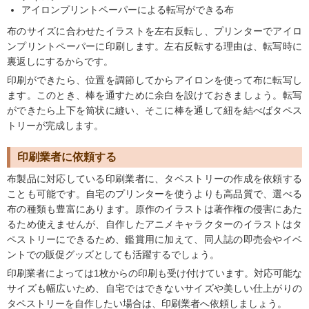
アイロンプリントペーパーによる転写ができる布
布のサイズに合わせたイラストを左右反転し、プリンターでアイロ
ンプリントペーパーに印刷します。左右反転する理由は、転写時に
裏返しにするからです。
印刷ができたら、位置を調節してからアイロンを使って布に転写し
ます。このとき、棒を通すために余白を設けておきましょう。転写
ができたら上下を筒状に縫い、そこに棒を通して紐を結べばタペス
トリーが完成します。
印刷業者に依頼する
布製品に対応している印刷業者に、タペストリーの作成を依頼する
ことも可能です。自宅のプリンターを使うよりも高品質で、選べる
布の種類も豊富にあります。原作のイラストは著作権の侵害にあた
るため使えませんが、自作したアニメキャラクターのイラストはタ
ペストリーにできるため、鑑賞用に加えて、同人誌の即売会やイベ
ントでの販促グッズとしても活躍するでしょう。
印刷業者によっては1枚からの印刷も受け付けています。対応可能な
サイズも幅広いため、自宅ではできないサイズや美しい仕上がりの
タペストリーを自作したい場合は、印刷業者へ依頼しましょう。