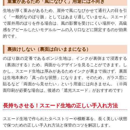
重量があるため「風になびく」用途には不向き
生地が厚く重みがあるため、屋外で風になびかせて通行人の目を引
く「一般的なのぼり旗」としてはあまり適していません。スエード
で屋外用のぼりを作る場合は、風の影響を受けにくい場所や、高級
感をアピールしたいモデルルームの入り口などに限定するのが効果
的です。
裏抜けしない（裏面は白いままになる）
のぼり旗の定番であるポンジ生地は、インクが裏側まで浸透する
（裏抜けする）ため、両面からデザインを見ることができます。し
かし、スエード生地は厚みがあるためインクが裏まで抜けず、裏面
は生地本来の「真っ白な状態」になります。そのため、ガラス窓に
貼るなど「両面から見せたい」という用途には向きません。（※両
面印刷が必要な場合は、後述の「遮光スエード」がおすすめです）
長持ちさせる！スエード生地の正しい手入れ方法
スエード生地で作られたタペストリーや横断幕を、長く美しい状態
で保つための正しい手入れ方法と保管のコツを解説します。