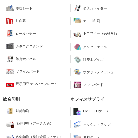
現場シート
名入れライター
紅白幕
カード印刷
トロフィー（表彰商品）
ロールバナー
カタログスタンド
クリアファイル
等身大パネル
珪藻土グッズ
プライスボード
ポケットティッシュ
展示用品 ナンバープレート
マウスパッド
総合印刷
オフィスサプライ
封筒印刷
DVD・CDケース
名刺印刷（データ入稿）
ネックストラップ
名刺印刷（発注管理システム）
名刺ケース