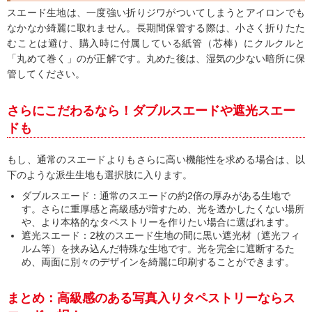
スエード生地は、一度強い折りジワがついてしまうとアイロンでも
なかなか綺麗に取れません。長期間保管する際は、小さく折りたた
むことは避け、購入時に付属している紙管（芯棒）にクルクルと
「丸めて巻く」のが正解です。丸めた後は、湿気の少ない暗所に保
管してください。
さらにこだわるなら！ダブルスエードや遮光スエー
ドも
もし、通常のスエードよりもさらに高い機能性を求める場合は、以
下のような派生生地も選択肢に入ります。
ダブルスエード：通常のスエードの約2倍の厚みがある生地で
す。さらに重厚感と高級感が増すため、光を透かしたくない場所
や、より本格的なタペストリーを作りたい場合に選ばれます。
遮光スエード：2枚のスエード生地の間に黒い遮光材（遮光フィ
ルム等）を挟み込んだ特殊な生地です。光を完全に遮断するた
め、両面に別々のデザインを綺麗に印刷することができます。
まとめ：高級感のある写真入りタペストリーならス