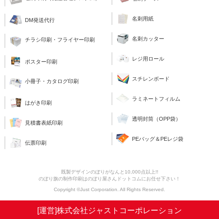
名刺用紙
DM発送代行
名刺カッター
チラシ印刷・フライヤー印刷
レジ用ロール
ポスター印刷
スチレンボード
小冊子・カタログ印刷
ラミネートフィルム
はがき印刷
透明封筒（OPP袋）
見積書表紙印刷
PEバッグ＆PEレジ袋
伝票印刷
既製デザインのぼりがなんと10,000点以上!!
のぼり旗の制作印刷はのぼり屋さんドットコムにお任せ下さい！
Copyright ©Just Corporation. All Rights Reserved.
[運営]株式会社ジャストコーポレーション