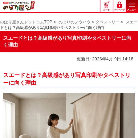
の
ぼ
り
のぼり屋さんドットコムTOP
>
のぼりのノウハウ
>
タペストリー
>
スエー
屋
ドとは？高級感があり写真印刷やタペストリーに向く理由
さ
ん
スエードとは？高級感があり写真印刷やタペストリーに向
ド
く理由
ッ
ト
更新日: 2026年4月 9日 14:18
コ
ム
スエードとは？高級感があり写真印刷やタペストリ
ーに向く理由