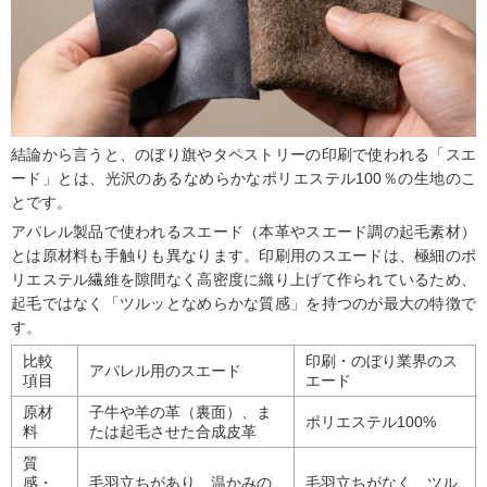
結論から言うと、のぼり旗やタペストリーの印刷で使われる「スエ
ード」とは、光沢のあるなめらかなポリエステル100％の生地のこ
とです。
アパレル製品で使われるスエード（本革やスエード調の起毛素材）
とは原材料も手触りも異なります。印刷用のスエードは、極細のポ
リエステル繊維を隙間なく高密度に織り上げて作られているため、
起毛ではなく「ツルッとなめらかな質感」を持つのが最大の特徴で
す。
比較
印刷・のぼり業界のス
アパレル用のスエード
項目
エード
原材
子牛や羊の革（裏面）、ま
ポリエステル100%
料
たは起毛させた合成皮革
質
感・
毛羽立ちがあり、温かみの
毛羽立ちがなく、ツル