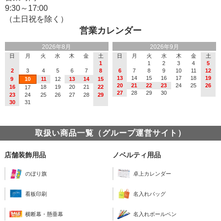
9:30～17:00
（土日祝を除く）
営業カレンダー
2026年8月
2026年9月
日
月
火
水
木
金
土
日
月
火
水
木
金
土
1
1
2
3
4
5
2
3
4
5
6
7
8
6
7
8
9
10
11
12
13
14
15
16
17
18
19
9
10
11
12
13
14
15
20
21
22
23
24
25
26
16
18
19
20
21
22
17
27
28
29
30
23
24
25
26
27
28
29
30
31
取扱い商品一覧（グループ運営サイト）
店舗装飾用品
ノベルティ用品
のぼり旗
卓上カレンダー
看板印刷
名入れバッグ
横断幕・懸垂幕
名入れボールペン