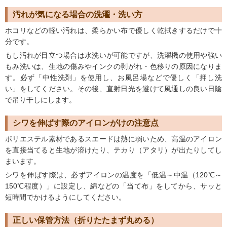
汚れが気になる場合の洗濯・洗い方
ホコリなどの軽い汚れは、柔らかい布で優しく乾拭きするだけで十
分です。
もし汚れが目立つ場合は水洗いが可能ですが、洗濯機の使用や強い
もみ洗いは、生地の傷みやインクの剥がれ・色移りの原因になりま
す。必ず「中性洗剤」を使用し、お風呂場などで優しく「押し洗
い」をしてください。その後、直射日光を避けて風通しの良い日陰
で吊り干しにします。
シワを伸ばす際のアイロンがけの注意点
ポリエステル素材であるスエードは熱に弱いため、高温のアイロン
を直接当てると生地が溶けたり、テカり（アタリ）が出たりしてし
まいます。
シワを伸ばす際は、必ずアイロンの温度を「低温～中温（120℃～
150℃程度）」に設定し、綿などの「当て布」をしてから、サッと
短時間でかけるようにしてください。
正しい保管方法（折りたたまず丸める）