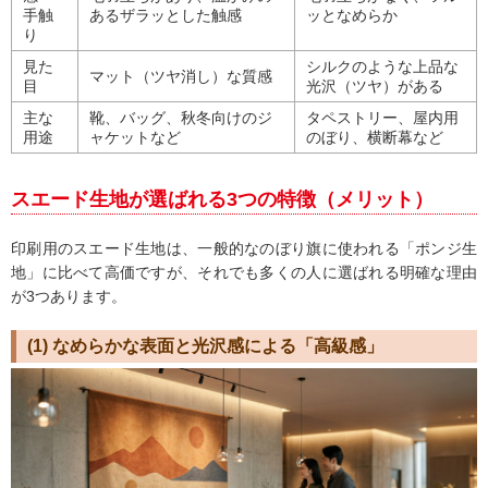
手触
あるザラッとした触感
ッとなめらか
り
見た
シルクのような上品な
マット（ツヤ消し）な質感
目
光沢（ツヤ）がある
主な
靴、バッグ、秋冬向けのジ
タペストリー、屋内用
用途
ャケットなど
のぼり、横断幕など
スエード生地が選ばれる3つの特徴（メリット）
印刷用のスエード生地は、一般的なのぼり旗に使われる「ポンジ生
地」に比べて高価ですが、それでも多くの人に選ばれる明確な理由
が3つあります。
(1) なめらかな表面と光沢感による「高級感」