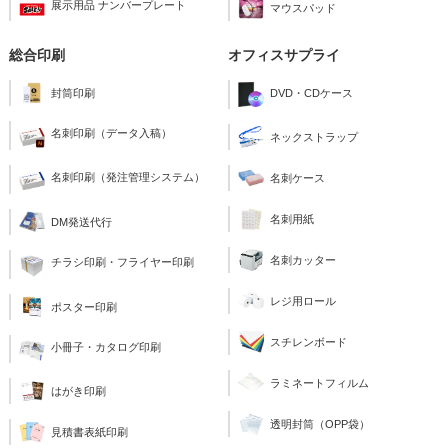
展示用品 ナンバープレート
マウスパッド
総合印刷
オフィスサプライ
封筒印刷
DVD・CDケース
名刺印刷（データ入稿）
ネックストラップ
名刺印刷（発注管理システム）
名刺ケース
名刺用紙
DM発送代行
名刺カッター
チラシ印刷・フライヤー印刷
レジ用ロール
ポスター印刷
スチレンボード
小冊子・カタログ印刷
ラミネートフィルム
はがき印刷
透明封筒（OPP袋）
見積書表紙印刷