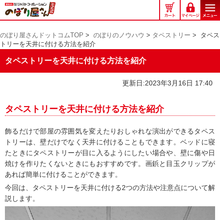
の
ぼ
り
のぼり屋さんドットコムTOP
>
のぼりのノウハウ
>
タペストリー
>
タペス
屋
トリーを天井に付ける方法を紹介
さ
ん
タペストリーを天井に付ける方法を紹介
ド
ッ
更新日:2023年3月16日 17:40
ト
コ
タペストリーを天井に付ける方法を紹介
ム
飾るだけで部屋の雰囲気を変えたりおしゃれな演出ができるタペス
トリーは、壁だけでなく天井に付けることもできます。ベッドに寝
たときにタペストリーが目に入るようにしたい場合や、壁に傷や日
焼けを作りたくないときにもおすすめです。画鋲と目玉クリップが
あれば簡単に付けることができます。
今回は、タペストリーを天井に付ける2つの方法や注意点について解
説します。