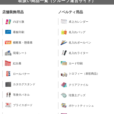
取扱い商品一覧（グループ運営サイト）
店舗装飾用品
ノベルティ用品
のぼり旗
卓上カレンダー
看板印刷
名入れバッグ
横断幕・懸垂幕
名入れボールペン
現場シート
名入れライター
紅白幕
カード印刷
トロフィー（表彰商品）
ロールバナー
カタログスタンド
クリアファイル
等身大パネル
珪藻土グッズ
プライスボード
ポケットティッシュ