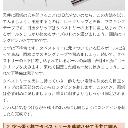
天井に画鋲の穴を開けることに抵抗がないのなら、この方法を試し
てみましょう。用意するものは、目玉クリップと画鋲、マスキング
テープです。目玉クリップはタペストリーの上下に差し込まれてい
るポールをしっかり挟めるサイズのものを選びましょう。画鋲はロ
ングピンがおすすめです。
まずは下準備です。タペストリーに元々ついている紐をポールに沿
って束ね、両端にマスキングテープで留めましょう。続いて、タペ
ストリーの上下に差し込まれているポールの両端、合計4ヵ所に目玉
クリップを挟みます。束ねて固定した紐も一緒に挟みましょう。こ
れで下準備は完了です。
タペストリーを天井に持っていき、飾りたい場所を決めたら目玉ク
リップの目玉部分の穴からロングピンを刺します。このとき、画鋲
は必ず斜めに刺しましょう。垂直に刺すよりもしっかり固定されま
す。
たわみに気をつけながら残りの3カ所にも同じようにロングピンを刺
したら完成です。
2. 突っ張り棒でタペストリーを連結させて天井に飾る