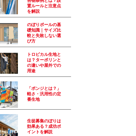
告物条例とは？設
置ルールと注意点
を解説
のぼりポールの基
礎知識｜サイズ比
較と失敗しない選
び方
トロピカル生地と
は？ターポリンと
の違いや屋外での
用途
「ポンジとは？」
軽さ・汎用性の定
番生地
生徒募集のぼりは
効果ある？成功ポ
イントを解説