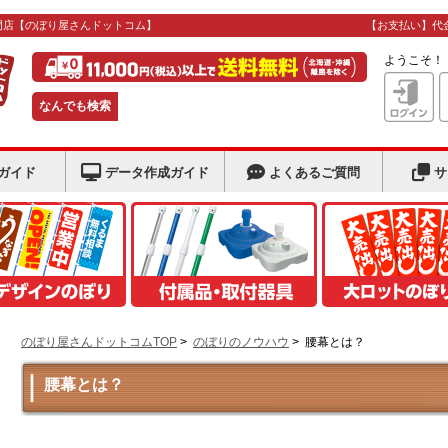
門店
【のぼり屋さんドットコム】
【お支払い】代
ようこそ
なんでも検索
ガイド
データ作成ガイド
よくあるご質問
サ
のぼり屋さんドットコムTOP
>
のぼりのノウハウ
>
腰幕とは？
腰幕とは？