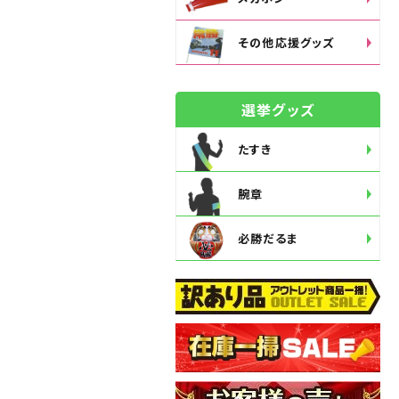
その他応援グッズ
選挙グッズ
たすき
腕章
必勝だるま