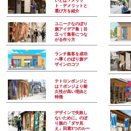
いとは？メリッ
ト・デメリットと
選び方を紹介
ユニークなのぼり
旗アイデア集｜目
立って集客につな
がる作り方
ランチ集客を成功
へ導くのぼり旗デ
ザインのコツ
テトロンポンジと
は？ポンジより耐
久性が高い理由と
特徴
デザインで失敗し
ないために。のぼ
り旗の「ダサ見
え」回避3つのルー