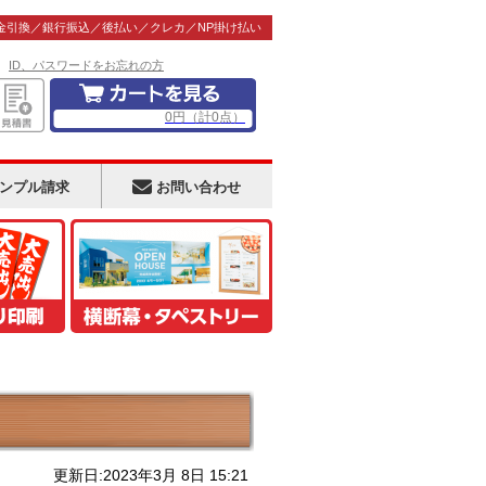
金引換／銀行振込／後払い／クレカ／NP掛け払い
！
ID、パスワードをお忘れの方
0
円
（計
0
点）
ンプル請求
お問い合わせ
更新日:2023年3月 8日 15:21