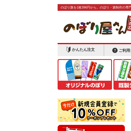
のぼり旗を1枚396円から。のぼり・旗制作の専
かんたん注文
ご利用