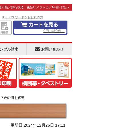
金引換／銀行振込／後払い／クレカ／NP掛け払い
！
ID、パスワードをお忘れの方
0
円
（計
0
点）
ンプル請求
お問い合わせ
ぶ？色の例を解説
更新日:2024年12月26日 17:11