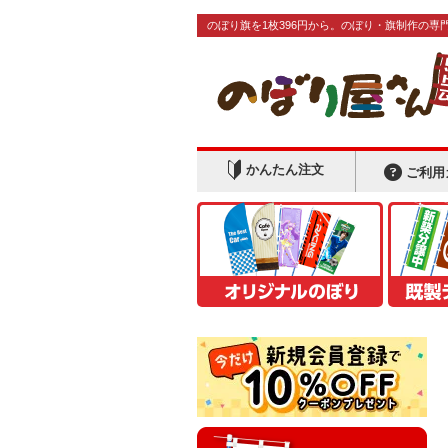
のぼり旗を1枚396円から。のぼり・旗制作の専
かんたん注文
ご利用