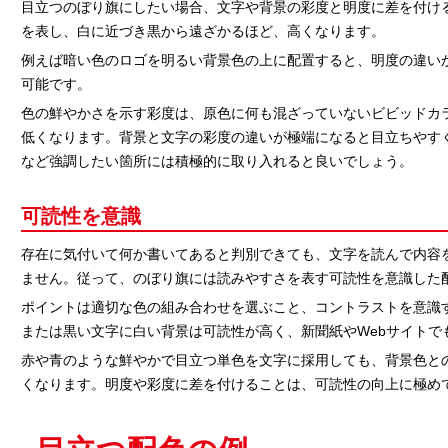
目立つのぼり旗にしたい場合、文字や背景の彩度と明度に差を付け
を表し、白に近づき黒から遠ざかるほど、高くなります。
例えば暗い色のロゴを明るい背景色の上に配置すると、明度の違い
可能です。
色の鮮やかさを示す彩度は、原色に何も混ざっていないビビッドカ
低くなります。背景と文字の彩度の違いが極端になると目立ちやす
など強調したい箇所には積極的に取り入れると良いでしょう。
可読性を意識
存在に気付いて何か書いてあると判別できても、文字を読んで内容
ません。従って、のぼり旗には読みやすさを表す可読性を意識した
ポイントは適切な色の組み合わせを選ぶこと、コントラストを意識
または黒い文字に白い背景は可読性が高く、新聞紙やWebサイトで
赤や青のような鮮やかで目立つ単色を文字に採用しても、背景色と
くなります。明度や彩度に差を付けることは、可読性の向上に極め