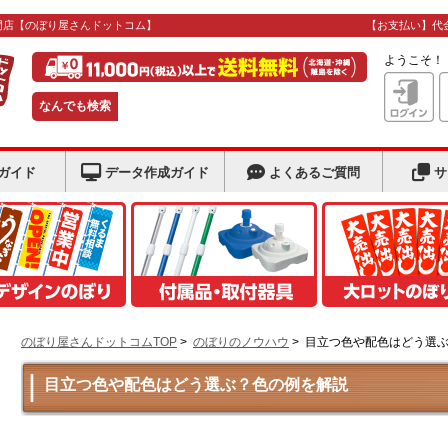
門店
【のぼり屋さんドットコム】
【お支払い】代
ようこそ
なんでも検索
ガイド
データ作成ガイド
よくあるご質問
サ
のぼり屋さんドットコムTOP
>
のぼりのノウハウ
>
目立つ色や配色はどう選
目立つ色や配色はどう選ぶ？色の例を解説