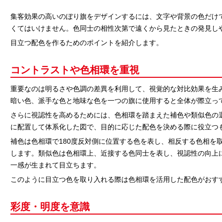
集客効果の高いのぼり旗をデザインするには、文字や背景の色だけ
くてはいけません。色同士の相性次第で遠くから見たときの発見し
目立つ配色を作るためのポイントを紹介します。
コントラストや色相環を重視
重要なのは明るさや色調の差異を利用して、視覚的な対比効果を生
暗い色、派手な色と地味な色を一つの旗に使用すると全体が際立っ
さらに視認性を高めるためには、色相環を踏まえた補色や類似色の
に配置して体系化した図で、目的に応じた配色を決める際に役立つ
補色は色相環で180度反対側に位置する色を表し、相反する色相を
します。類似色は色相環上、近接する色同士を表し、視認性の向上
一感が生まれて目立ちます。
このように目立つ色を取り入れる際は色相環を活用した配色がおす
彩度・明度を意識