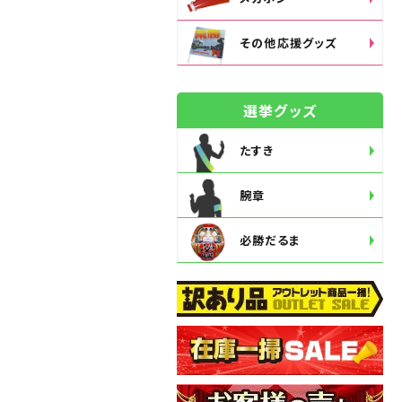
その他応援グッズ
選挙グッズ
たすき
腕章
必勝だるま