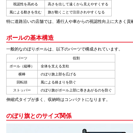
視認性を高める
高さを出して遠くから見えやすくする
風による動きを生む
旗が動くことで注目されやすくなる
特に道路沿いの店舗では、通行人や車からの視認性向上に大きく貢
ポールの基本構造
一般的なのぼりポールは、以下のパーツで構成されています。
パーツ
役割
ポール（縦棒）
全体を支える支柱
横棒
のぼり旗上部を広げる
回転頭
風による絡まりを防ぐ
ストッパー
のぼり旗がポール上部に巻きあがるのを防ぐ
伸縮式タイプが多く、収納時はコンパクトになります。
のぼり旗とのサイズ関係