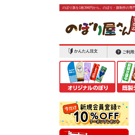
のぼり旗を1枚396円から。のぼり・旗制作の専
かんたん注文
ご利用