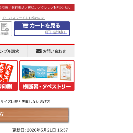
金引換／銀行振込／後払い／クレカ／NP掛け払い
！
ID、パスワードをお忘れの方
0
円
（計
0
点）
ンプル請求
お問い合わせ
｜サイズ比較と失敗しない選び方
方
更新日: 2026年5月21日 16:37