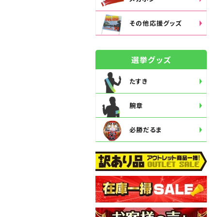
その他応援グッズ
選挙グッズ
たすき
腕章
必勝だるま