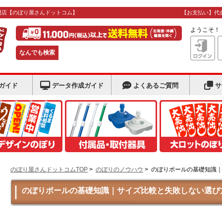
門店
【のぼり屋さんドットコム】
【お支払い】代
ようこそ
なんでも検索
ガイド
データ作成ガイド
よくあるご質問
サ
のぼり屋さんドットコムTOP
>
のぼりのノウハウ
>
のぼりポールの基礎知識
のぼりポールの基礎知識｜サイズ比較と失敗しない選び