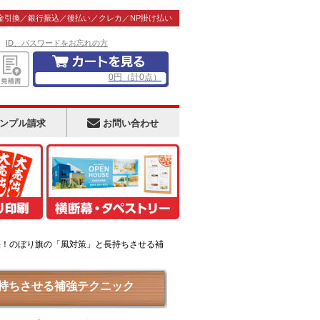
金引換／銀行振込／後払い／クレカ／NP掛け払い
！
ID、パスワードをお忘れの方
0
円
（計
0
点）
ンプル請求
お問い合わせ
決！のぼり旗の「風対策」と長持ちさせる補
持ちさせる補強テクニック