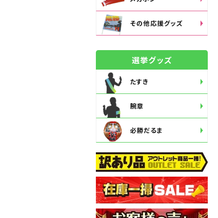
その他応援グッズ
選挙グッズ
たすき
腕章
必勝だるま