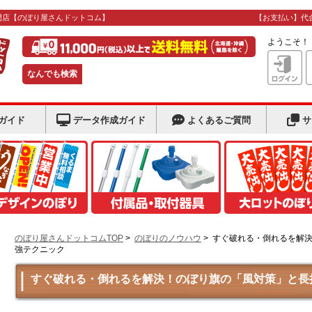
門店
【のぼり屋さんドットコム】
【お支払い】代
ようこそ
なんでも検索
ガイド
データ作成ガイド
よくあるご質問
サ
のぼり屋さんドットコムTOP
>
のぼりのノウハウ
>
すぐ破れる・倒れるを解
強テクニック
すぐ破れる・倒れるを解決！のぼり旗の「風対策」と長