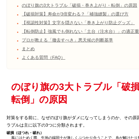
のぼり旗の3大トラブル「破損・巻き上がり・転倒」の原因
【破損対策】寿命が3倍変わる？「補強縫製」の選び方
【視認性対策】文字を隠さない「巻き上がり防止グッズ」
【転倒防止】強風でも倒れない「土台（注水台）」の適正
プロが教える「撤去すべき」悪天候の判断基準
まとめ
よくある質問（FAQ）
のぼり旗の3大トラブル「破
転倒」の原因
対策をする前に、なぜのぼり旗がダメになってしまうのか、その原
ラブルは主に以下の3つに分類されます。
破損（ほつれ・破れ）
風にはためく際、生地の端同士が激しくぶつかり合うことで、糸が解けたり