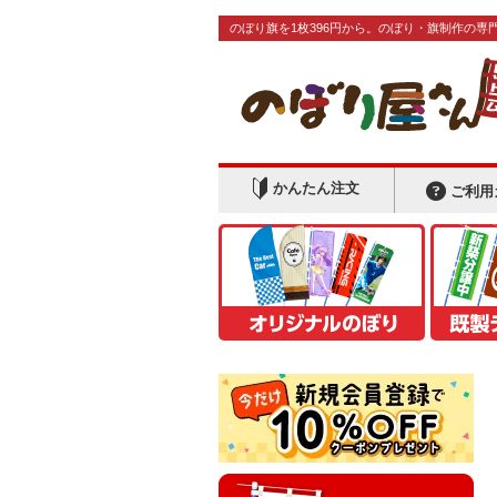
のぼり旗を1枚396円から。のぼり・旗制作の専
かんたん注文
ご利用