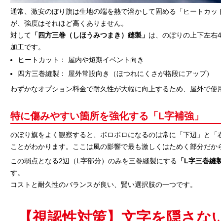
通常、激安のぼり旗は生地の端を熱で溶かして固める「ヒートカッ
が、強度はそれほど高くありません。
対して
「四方三巻（しほうみつまき）縫製」
は、のぼりの上下左右
加工です。
ヒートカット： 屋内や短期イベント向き
四方三巻縫製： 屋外常設向き（ほつれにくさが格段にアップ）
わずかなオプション料金で耐久性が大幅に向上するため、屋外で使
特に傷みやすい箇所を強化する「L字補強」
のぼり旗をよく観察すると、ボロボロになるのは常に「下辺」と「
ことがわかります。ここは風の影響で最も激しくはためく部分だか
この弱点となる2辺（L字部分）のみを三巻縫製にする
「L字三巻縫
す。
コストと耐久性のバランスが良い、賢い選択肢の一つです。
【視認性対策】文字を隠さな