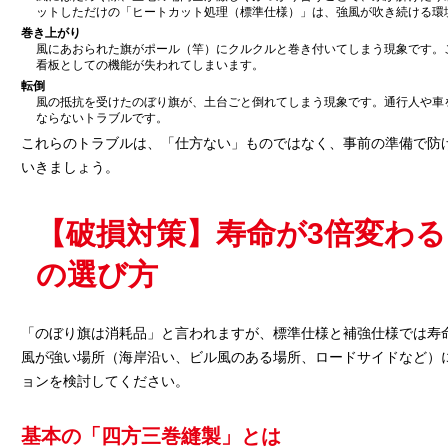
ットしただけの「ヒートカット処理（標準仕様）」は、強風が吹き続ける環
巻き上がり
風にあおられた旗がポール（竿）にクルクルと巻き付いてしまう現象です。
看板としての機能が失われてしまいます。
転倒
風の抵抗を受けたのぼり旗が、土台ごと倒れてしまう現象です。通行人や車
ならないトラブルです。
これらのトラブルは、「仕方ない」ものではなく、事前の準備で防
いきましょう。
【破損対策】寿命が3倍変わ
の選び方
「のぼり旗は消耗品」と言われますが、標準仕様と補強仕様では寿
風が強い場所（海岸沿い、ビル風のある場所、ロードサイドなど）
ョンを検討してください。
基本の「四方三巻縫製」とは