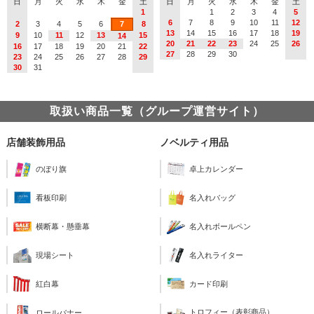
日
月
火
水
木
金
土
日
月
火
水
木
金
土
1
1
2
3
4
5
6
7
8
9
10
11
12
2
3
4
5
6
7
8
13
14
15
16
17
18
19
9
10
11
12
13
15
14
20
21
22
23
24
25
26
16
17
18
19
20
21
22
27
28
29
30
23
24
25
26
27
28
29
30
31
取扱い商品一覧（グループ運営サイト）
店舗装飾用品
ノベルティ用品
のぼり旗
卓上カレンダー
看板印刷
名入れバッグ
横断幕・懸垂幕
名入れボールペン
現場シート
名入れライター
紅白幕
カード印刷
トロフィー（表彰商品）
ロールバナー