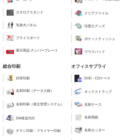
カタログスタンド
クリアファイル
等身大パネル
珪藻土グッズ
プライスボード
ポケットティッシュ
展示用品 ナンバープレート
マウスパッド
総合印刷
オフィスサプライ
封筒印刷
DVD・CDケース
名刺印刷（データ入稿）
ネックストラップ
名刺印刷（発注管理システム）
名刺ケース
名刺用紙
DM発送代行
名刺カッター
チラシ印刷・フライヤー印刷