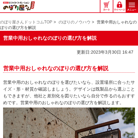
の
ぼ
り
のぼり屋さんドットコムTOP
>
のぼりのノウハウ
>
営業中用おしゃれなの
屋
ぼりの選び方を解説
さ
ん
営業中用おしゃれなのぼりの選び方を解説
ド
ッ
更新日:2023年3月30日 16:47
ト
コ
営業中用おしゃれなのぼりの選び方を解説
ム
営業中用のおしゃれなのぼりを選びたいなら、設置場所に合ったサ
イズ・形・材質か確認しましょう。デザインは既製品から選ぶこと
もできますが、他社と差別化を図りたいなら自分で作るのもおすす
めです。営業中用のおしゃれなのぼりの選び方を解説します。