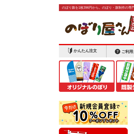
のぼり旗を1枚396円から。のぼり・旗制作の専
かんたん注文
ご利用