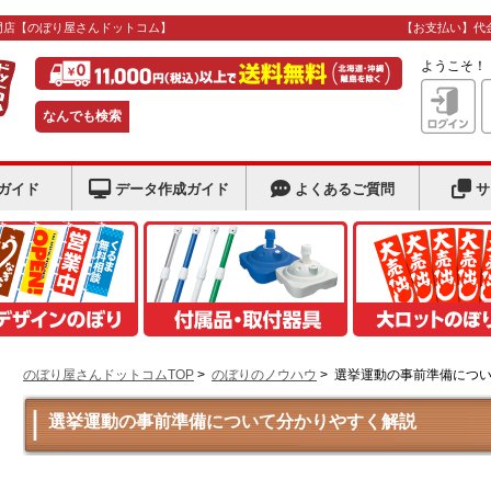
門店
【のぼり屋さんドットコム】
【お支払い】代
ようこそ
なんでも検索
ガイド
データ作成ガイド
よくあるご質問
サ
のぼり屋さんドットコムTOP
>
のぼりのノウハウ
>
選挙運動の事前準備につ
選挙運動の事前準備について分かりやすく解説