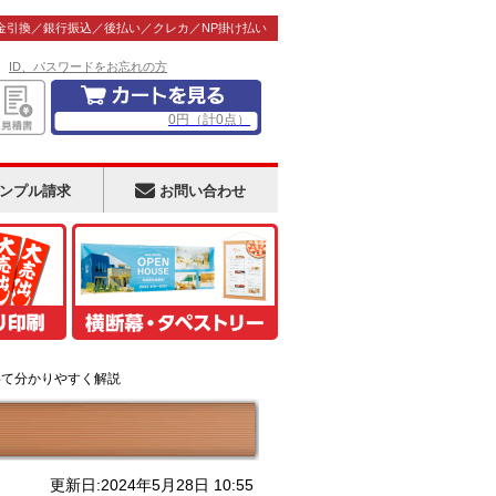
金引換／銀行振込／後払い／クレカ／NP掛け払い
！
ID、パスワードをお忘れの方
0
円
（計
0
点）
ンプル請求
お問い合わせ
いて分かりやすく解説
更新日:2024年5月28日 10:55