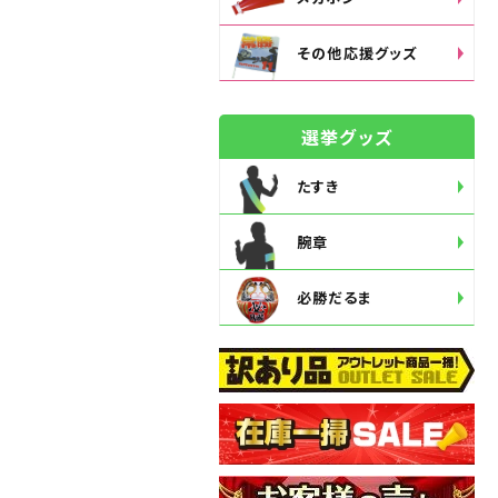
その他応援グッズ
選挙グッズ
たすき
腕章
必勝だるま