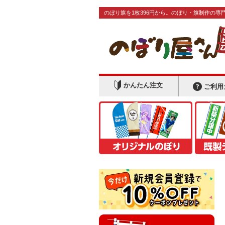
のぼり旗を1枚396円から。のぼり・旗制作の専
かんたん注文
ご利用