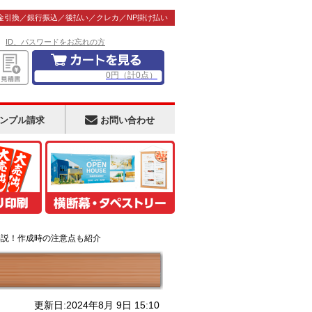
金引換／銀行振込／後払い／クレカ／NP掛け払い
！
ID、パスワードをお忘れの方
0
円
（計
0
点）
ンプル請求
お問い合わせ
解説！作成時の注意点も紹介
更新日:2024年8月 9日 15:10