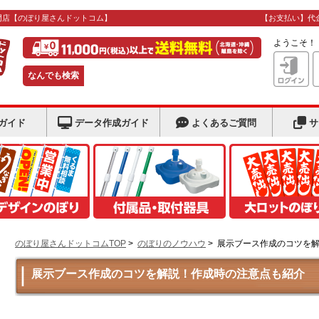
門店
【のぼり屋さんドットコム】
【お支払い】代
ようこそ
なんでも検索
ガイド
データ作成ガイド
よくあるご質問
サ
のぼり屋さんドットコムTOP
>
のぼりのノウハウ
>
展示ブース作成のコツを
展示ブース作成のコツを解説！作成時の注意点も紹介