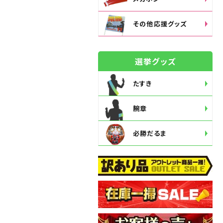
その他応援グッズ
選挙グッズ
たすき
腕章
必勝だるま