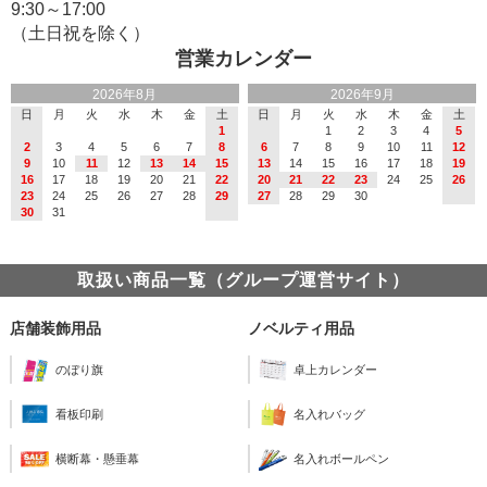
9:30～17:00
（土日祝を除く）
営業カレンダー
2026年8月
2026年9月
日
月
火
水
木
金
土
日
月
火
水
木
金
土
1
1
2
3
4
5
2
3
4
5
6
7
8
6
7
8
9
10
11
12
9
10
11
12
13
14
15
13
14
15
16
17
18
19
16
17
18
19
20
21
22
20
21
22
23
24
25
26
23
24
25
26
27
28
29
27
28
29
30
30
31
取扱い商品一覧（グループ運営サイト）
店舗装飾用品
ノベルティ用品
のぼり旗
卓上カレンダー
看板印刷
名入れバッグ
横断幕・懸垂幕
名入れボールペン