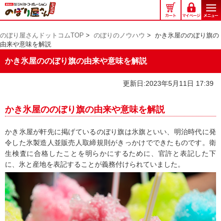
の
ぼ
り
のぼり屋さんドットコムTOP
>
のぼりのノウハウ
>
かき氷屋ののぼり旗の
屋
由来や意味を解説
さ
ん
かき氷屋ののぼり旗の由来や意味を解説
ド
ッ
更新日:2023年5月11日 17:39
ト
コ
かき氷屋ののぼり旗の由来や意味を解説
ム
かき氷屋が軒先に掲げているのぼり旗は氷旗といい、明治時代に発
令した氷製造人並販売人取締規則がきっかけでできたものです。衛
生検査に合格したことを明らかにするために、官許と表記した下
に、氷と産地を表記することが義務付けられていました。