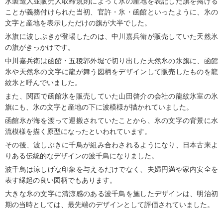
氷製造人並販売人取締規則によって氷の産地を表記した旗を掲げる
ことが義務付けられた当初、官許・氷・函館といったように、氷の
文字と産地を表示しただけの旗が大半でした。
氷旗に波しぶきが登場したのは、中川嘉兵衛が販売していた天然氷
の旗がきっかけです。
中川嘉兵衛は函館・五稜郭外堀で切り出した天然氷の氷旗に、函館
氷や天然氷の文字に龍が舞う図柄をデザインして販売したものを龍
紋氷と呼んでいました。
また、関西で函館氷を販売していた山田啓介の会社の龍紋氷室の氷
旗にも、氷の文字と産地の下に波模様が描かれていました。
函館氷が海を渡って運搬されていたことから、氷の文字の背景に水
流模様を描く原型になったといわれています。
その後、波しぶきに千鳥が組み合わされるようになり、日本古来よ
りある伝統的なデザインの波千鳥になりました。
波千鳥は涼しげな印象を与えるだけでなく、夫婦円満や家内安全を
表す縁起の良い図柄でもあります。
大きな氷の文字に清涼感のある波千鳥を施したデザインは、明治初
期の当時としては、最先端のデザインとして評価されていました。