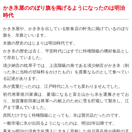
かき氷屋ののぼり旗を掲げるようになったのは明治
時代
かき氷屋や、かき氷を出している飲食店の軒先に掲げているのぼり
旗を、氷旗といいます。
氷旗の歴史のはじまりは明治時代です。
かき氷の歴史は古く、平安時代にはすでに特権階級の嗜好食品とし
て存在していました。
清少納言の枕草子では、上流階級の身である清少納言がかき氷（削
った氷に当時の甘味料をかけたもの）を貴重なものとして食べてい
る記述があります。
氷が貴重だったのは、江戸時代に入っても変わりませんでした。
初代将軍徳川家康は、夏場になると富士山から氷を運搬させてお
り、加賀藩前田家は将軍への献上のために雪を貯蔵して製氷し、江
戸まで運んでいました。
庶民だけでなく特権階級にとっても、氷は贅沢品だったのです。
一般市場に氷が出回るようになったのは、明治2年以降です。
幕末〜明治の洋食文化導入に大きく貢献した中川喜兵衛が函館の天