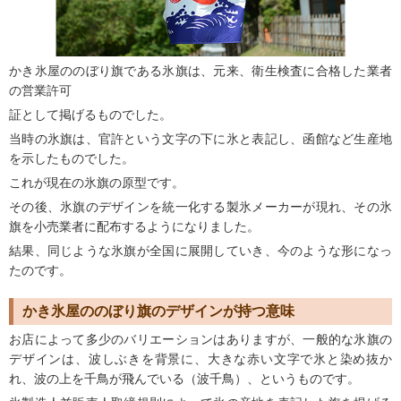
かき氷屋ののぼり旗である氷旗は、元来、衛生検査に合格した業者
の営業許可
証として掲げるものでした。
当時の氷旗は、官許という文字の下に氷と表記し、函館など生産地
を示したものでした。
これが現在の氷旗の原型です。
その後、氷旗のデザインを統一化する製氷メーカーが現れ、その氷
旗を小売業者に配布するようになりました。
結果、同じような氷旗が全国に展開していき、今のような形になっ
たのです。
かき氷屋ののぼり旗のデザインが持つ意味
お店によって多少のバリエーションはありますが、一般的な氷旗の
デザインは、波しぶきを背景に、大きな赤い文字で氷と染め抜か
れ、波の上を千鳥が飛んでいる（波千鳥）、というものです。