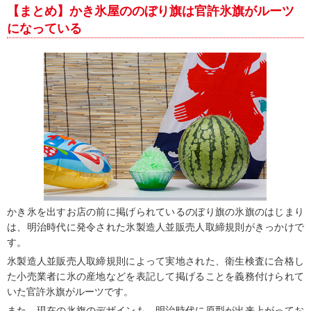
【まとめ】かき氷屋ののぼり旗は官許氷旗がルーツ
になっている
かき氷を出すお店の前に掲げられているのぼり旗の氷旗のはじまり
は、明治時代に発令された氷製造人並販売人取締規則がきっかけで
す。
氷製造人並販売人取締規則によって実地された、衛生検査に合格し
た小売業者に氷の産地などを表記して掲げることを義務付けられて
いた官許氷旗がルーツです。
また、現在の氷旗のデザインも、明治時代に原型が出来上がってお