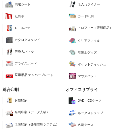
現場シート
名入れライター
紅白幕
カード印刷
トロフィー（表彰商品）
ロールバナー
カタログスタンド
クリアファイル
等身大パネル
珪藻土グッズ
プライスボード
ポケットティッシュ
展示用品 ナンバープレート
マウスパッド
総合印刷
オフィスサプライ
封筒印刷
DVD・CDケース
名刺印刷（データ入稿）
ネックストラップ
名刺印刷（発注管理システム）
名刺ケース