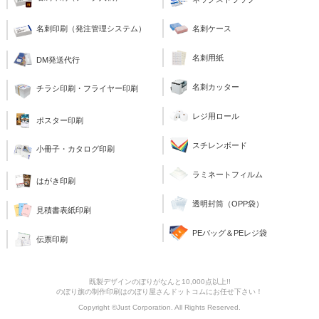
名刺印刷（発注管理システム）
名刺ケース
名刺用紙
DM発送代行
名刺カッター
チラシ印刷・フライヤー印刷
レジ用ロール
ポスター印刷
スチレンボード
小冊子・カタログ印刷
ラミネートフィルム
はがき印刷
透明封筒（OPP袋）
見積書表紙印刷
PEバッグ＆PEレジ袋
伝票印刷
既製デザインのぼりがなんと10,000点以上!!
のぼり旗の制作印刷はのぼり屋さんドットコムにお任せ下さい！
Copyright ©Just Corporation. All Rights Reserved.