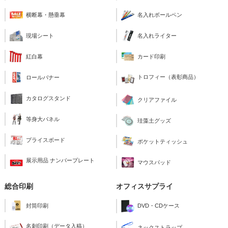
横断幕・懸垂幕
名入れボールペン
現場シート
名入れライター
紅白幕
カード印刷
トロフィー（表彰商品）
ロールバナー
カタログスタンド
クリアファイル
等身大パネル
珪藻土グッズ
プライスボード
ポケットティッシュ
展示用品 ナンバープレート
マウスパッド
総合印刷
オフィスサプライ
封筒印刷
DVD・CDケース
名刺印刷（データ入稿）
ネックストラップ