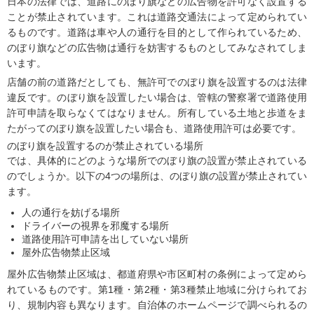
日本の法律では、道路にのぼり旗などの広告物を許可なく設置する
ことが禁止されています。これは道路交通法によって定められてい
るものです。道路は車や人の通行を目的として作られているため、
のぼり旗などの広告物は通行を妨害するものとしてみなされてしま
います。
店舗の前の道路だとしても、無許可でのぼり旗を設置するのは法律
違反です。のぼり旗を設置したい場合は、管轄の警察署で道路使用
許可申請を取らなくてはなりません。所有している土地と歩道をま
たがってのぼり旗を設置したい場合も、道路使用許可は必要です。
のぼり旗を設置するのが禁止されている場所
では、具体的にどのような場所でのぼり旗の設置が禁止されている
のでしょうか。以下の4つの場所は、のぼり旗の設置が禁止されてい
ます。
人の通行を妨げる場所
ドライバーの視界を邪魔する場所
道路使用許可申請を出していない場所
屋外広告物禁止区域
屋外広告物禁止区域は、都道府県や市区町村の条例によって定めら
れているものです。第1種・第2種・第3種禁止地域に分けられてお
り、規制内容も異なります。自治体のホームページで調べられるの