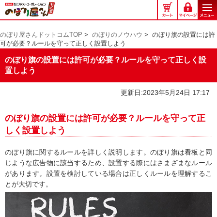
の
ぼ
り
のぼり屋さんドットコムTOP
>
のぼりのノウハウ
>
のぼり旗の設置には許
屋
可が必要？ルールを守って正しく設置しよう
さ
ん
のぼり旗の設置には許可が必要？ルールを守って正しく設
ド
置しよう
ッ
ト
更新日:2023年5月24日 17:17
コ
ム
のぼり旗の設置には許可が必要？ルールを守って正
しく設置しよう
のぼり旗に関するルールを詳しく説明します。のぼり旗は看板と同
じような広告物に該当するため、設置する際にはさまざまなルール
があります。設置を検討している場合は正しくルールを理解するこ
とが大切です。