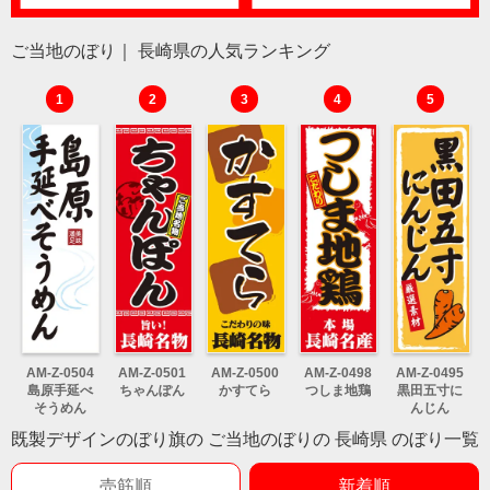
ご当地のぼり｜ 長崎県の人気ランキング
1
2
3
4
5
AM-Z-0504
AM-Z-0501
AM-Z-0500
AM-Z-0498
AM-Z-0495
島原手延べ
ちゃんぽん
かすてら
つしま地鶏
黒田五寸に
そうめん
んじん
既製デザインのぼり旗の ご当地のぼりの 長崎県 のぼり一覧
売筋順
新着順