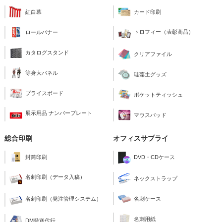
紅白幕
カード印刷
トロフィー（表彰商品）
ロールバナー
カタログスタンド
クリアファイル
等身大パネル
珪藻土グッズ
プライスボード
ポケットティッシュ
展示用品 ナンバープレート
マウスパッド
総合印刷
オフィスサプライ
封筒印刷
DVD・CDケース
名刺印刷（データ入稿）
ネックストラップ
名刺印刷（発注管理システム）
名刺ケース
名刺用紙
DM発送代行