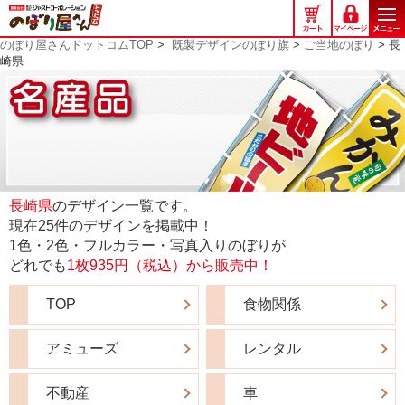
の
ぼ
のぼり屋さんドットコムTOP
>
既製デザインのぼり旗
>
ご当地のぼり
> 長
り
崎県
屋
さ
ん
ド
ッ
ト
コ
長崎県
のデザイン一覧です。
ム
現在25件のデザインを掲載中！
1色・2色・フルカラー・写真入りのぼりが
どれでも
1枚935円（税込）から販売中！
TOP
食物関係
アミューズ
レンタル
不動産
車