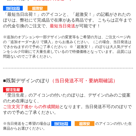
「最短当日出荷！」のアイコンと、「超激安！」の記載がされたの
ぼりは、弊社にて完成品で在庫がある商品です。 こちらは正午まで
の代金引換のご注文で、
最短当日発送
が可能です！
※追加のオプションや一部デザインの変更等をご希望の方は、ご注文ページ内
の「追加オーダーあり で購入」からお進みください。（この場合、当日発送は
できかねますので予めご了承ください） ※「超激安！」のぼりは大人気デザイ
ンをシルク印刷にて大量生産しているので特価価格となっています。 品質には
問題ないのでご了承ください。
■既製デザインのぼり
（当日発送不可・要納期確認）
「受注生産」のアイコンの付いたのぼりは、デザインのみのご提案
のため在庫はなく、
ご注文完了後か らの作成開始
となります。当日発送不可ののぼりで
すので予めご了承ください。
※当日発送をご希望の場合は
のアイコンの付いた在
庫品からお選びください。