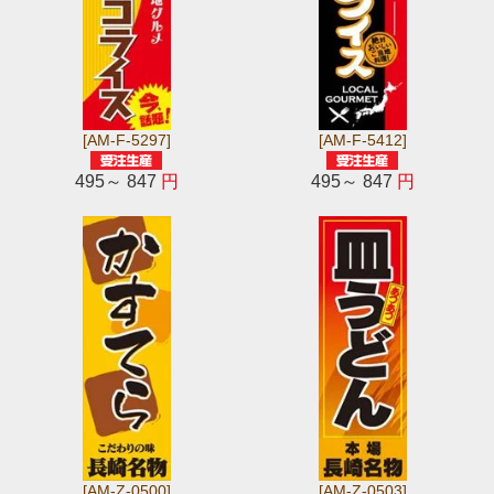
[AM-F-5297]
[AM-F-5412]
495～ 847
円
495～ 847
円
[AM-Z-0500]
[AM-Z-0503]