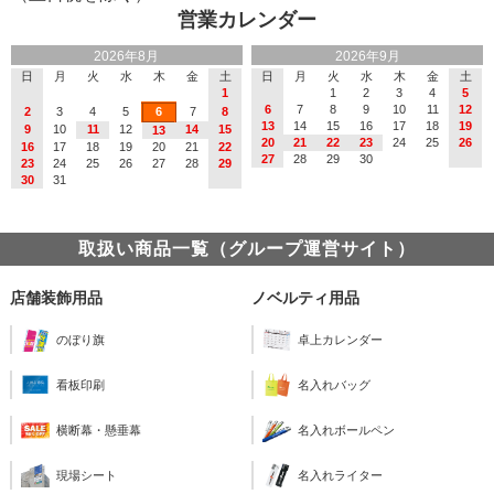
営業カレンダー
2026年8月
2026年9月
日
月
火
水
木
金
土
日
月
火
水
木
金
土
1
1
2
3
4
5
6
7
8
9
10
11
12
2
3
4
5
6
7
8
13
14
15
16
17
18
19
9
10
11
12
14
15
13
20
21
22
23
24
25
26
16
17
18
19
20
21
22
27
28
29
30
23
24
25
26
27
28
29
30
31
取扱い商品一覧（グループ運営サイト）
店舗装飾用品
ノベルティ用品
のぼり旗
卓上カレンダー
看板印刷
名入れバッグ
横断幕・懸垂幕
名入れボールペン
現場シート
名入れライター