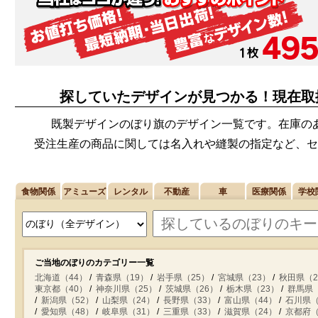
探していたデザインが見つかる！現在取
既製デザインのぼり旗のデザイン一覧です。在庫の
受注生産の商品に関しては名入れや縫製の指定など、セ
食物関係
アミューズ
レンタル
不動産
車
医療関係
学校
ご当地のぼりのカテゴリー一覧
北海道（44）
青森県（19）
岩手県（25）
宮城県（23）
秋田県（2
東京都（40）
神奈川県（25）
茨城県（26）
栃木県（23）
群馬県（
新潟県（52）
山梨県（24）
長野県（33）
富山県（44）
石川県（
愛知県（48）
岐阜県（31）
三重県（33）
滋賀県（24）
京都府（