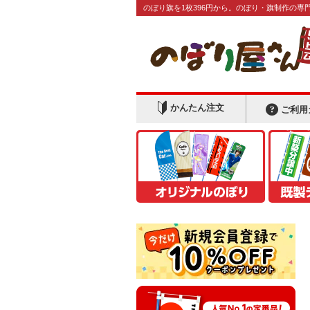
のぼり旗を1枚396円から。のぼり・旗制作の専
かんたん注文
ご利用