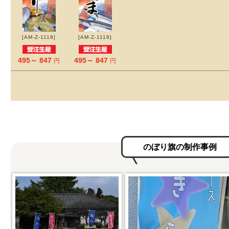
[AM-Z-1118]
[AM-Z-1119]
495～ 847
495～ 847
円
円
のぼり旗の制作事例