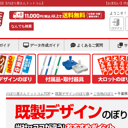
門店
【のぼり屋さんドットコム】
【お支払い】代
ようこそ
なんでも検索
ガイド
データ作成ガイド
よくあるご質問
サ
のぼり屋さんドットコムTOP
>
既製デザインのぼり旗
>
ご当地のぼり
> 千葉県