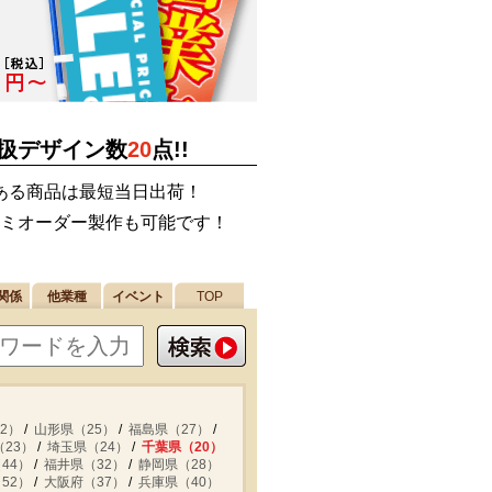
扱デザイン数
20
点!!
ある商品は最短当日出荷！
ミオーダー製作も可能です！
関係
他業種
イベント
TOP
2）
山形県（25）
福島県（27）
23）
埼玉県（24）
千葉県（20）
44）
福井県（32）
静岡県（28）
52）
大阪府（37）
兵庫県（40）