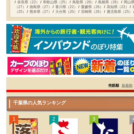
奈良県（22）
和歌山県（25）
鳥取県（26）
島根県（28）
岡山県
（27）
徳島県（27）
香川県（22）
愛媛県（26）
高知県（22）
（25）
熊本県（27）
大分県（20）
宮崎県（26）
鹿児島県（25）
売筋順
新着順
千葉県の人気ランキング
1
2
3