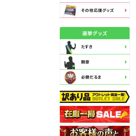
その他応援グッズ
選挙グッズ
たすき
腕章
必勝だるま