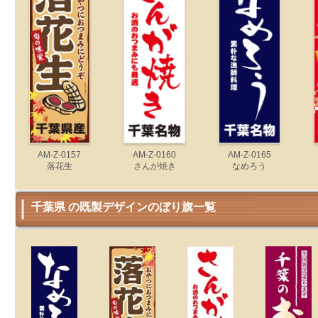
AM-Z-0157
AM-Z-0160
AM-Z-0165
落花生
さんが焼き
なめろう
千葉県 の既製デザインのぼり旗一覧