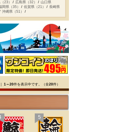
（23）
広島県（32）
山口県
福岡県（35）
佐賀県（21）
長崎県
沖縄県（51）
｜
1～20
件を表示中です。（全
20
件）
4
5