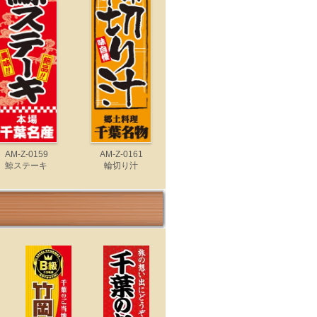
AM-Z-0159
AM-Z-0161
鯨ステーキ
輪切り汁