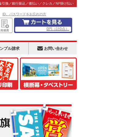
金引換／銀行振込／後払い／クレカ／NP掛け払い
！
ID、パスワードをお忘れの方
0
円
（計
0
点）
ンプル請求
お問い合わせ