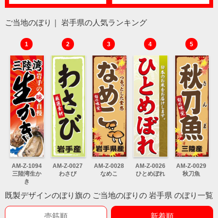
ご当地のぼり｜ 岩手県の人気ランキング
1
2
3
4
5
AM-Z-1094
AM-Z-0027
AM-Z-0028
AM-Z-0026
AM-Z-0029
三陸湾生か
わさび
なめこ
ひとめぼれ
秋刀魚
き
既製デザインのぼり旗の ご当地のぼりの 岩手県 のぼり一覧
売筋順
新着順