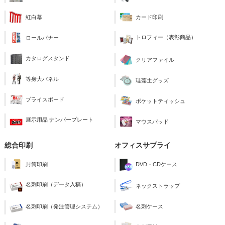
紅白幕
カード印刷
トロフィー（表彰商品）
ロールバナー
カタログスタンド
クリアファイル
等身大パネル
珪藻土グッズ
プライスボード
ポケットティッシュ
展示用品 ナンバープレート
マウスパッド
総合印刷
オフィスサプライ
封筒印刷
DVD・CDケース
名刺印刷（データ入稿）
ネックストラップ
名刺印刷（発注管理システム）
名刺ケース