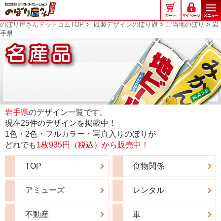
の
ぼ
のぼり屋さんドットコムTOP
>
既製デザインのぼり旗
>
ご当地のぼり
> 岩
り
手県
屋
さ
ん
ド
ッ
ト
コ
岩手県
のデザイン一覧です。
ム
現在25件のデザインを掲載中！
1色・2色・フルカラー・写真入りのぼりが
どれでも
1枚935円（税込）から販売中！
TOP
食物関係
アミューズ
レンタル
不動産
車