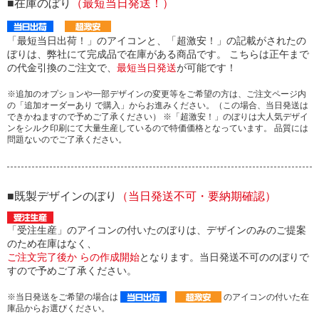
■在庫のぼり
（最短当日発送！）
「最短当日出荷！」のアイコンと、「超激安！」の記載がされたの
ぼりは、弊社にて完成品で在庫がある商品です。 こちらは正午まで
の代金引換のご注文で、
最短当日発送
が可能です！
※追加のオプションや一部デザインの変更等をご希望の方は、ご注文ページ内
の「追加オーダーあり で購入」からお進みください。（この場合、当日発送は
できかねますので予めご了承ください） ※「超激安！」のぼりは大人気デザイ
ンをシルク印刷にて大量生産しているので特価価格となっています。 品質には
問題ないのでご了承ください。
■既製デザインのぼり
（当日発送不可・要納期確認）
「受注生産」のアイコンの付いたのぼりは、デザインのみのご提案
のため在庫はなく、
ご注文完了後か らの作成開始
となります。当日発送不可ののぼりで
すので予めご了承ください。
※当日発送をご希望の場合は
のアイコンの付いた在
庫品からお選びください。