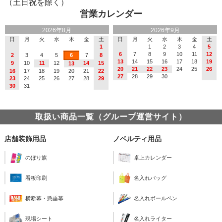
（土日祝を除く）
営業カレンダー
2026年8月
2026年9月
日
月
火
水
木
金
土
日
月
火
水
木
金
土
1
1
2
3
4
5
6
7
8
9
10
11
12
2
3
4
5
6
7
8
13
14
15
16
17
18
19
9
10
11
12
14
15
13
20
21
22
23
24
25
26
16
17
18
19
20
21
22
27
28
29
30
23
24
25
26
27
28
29
30
31
取扱い商品一覧（グループ運営サイト）
店舗装飾用品
ノベルティ用品
のぼり旗
卓上カレンダー
看板印刷
名入れバッグ
横断幕・懸垂幕
名入れボールペン
現場シート
名入れライター