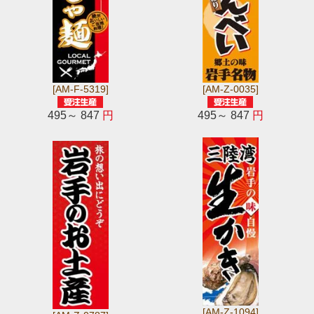
[AM-F-5319]
[AM-Z-0035]
495～ 847
円
495～ 847
円
[AM-Z-1094]