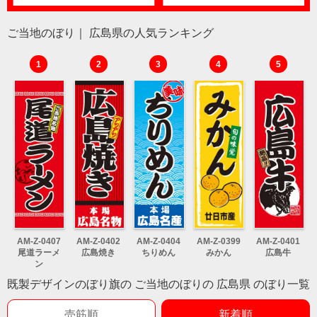
ご当地のぼり｜ 広島県の人気ランキング
1
2
3
4
5
AM-Z-0407
AM-Z-0402
AM-Z-0404
AM-Z-0399
AM-Z-0401
尾道ラーメ
広島焼き
ちりめん
みかん
広島牛
ン
既製デザインのぼり旗の ご当地のぼりの 広島県 のぼり一覧
売筋順
新着順