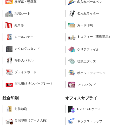
横断幕・懸垂幕
名入れボールペン
現場シート
名入れライター
紅白幕
カード印刷
トロフィー（表彰商品）
ロールバナー
カタログスタンド
クリアファイル
等身大パネル
珪藻土グッズ
プライスボード
ポケットティッシュ
展示用品 ナンバープレート
マウスパッド
総合印刷
オフィスサプライ
封筒印刷
DVD・CDケース
名刺印刷（データ入稿）
ネックストラップ