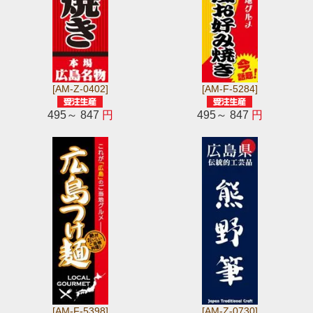
[AM-Z-0402]
[AM-F-5284]
495～ 847
円
495～ 847
円
[AM-F-5398]
[AM-Z-0730]