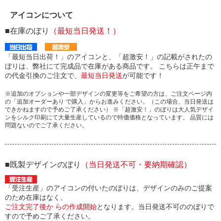
アイコンについて
■在庫のぼり
（最短当日発送！）
「最短当日出荷！」のアイコンと、「超激安！」の記載がされたの
ぼりは、弊社にて完成品で在庫がある商品です。 こちらは正午まで
の代金引換のご注文で、
最短当日発送
が可能です！
※追加のオプションや一部デザインの変更等をご希望の方は、ご注文ページ内
の「追加オーダーあり で購入」からお進みください。（この場合、当日発送は
できかねますので予めご了承ください） ※「超激安！」のぼりは大人気デザイ
ンをシルク印刷にて大量生産しているので特価価格となっています。 品質には
問題ないのでご了承ください。
■既製デザインのぼり
（当日発送不可・要納期確認）
「受注生産」のアイコンの付いたのぼりは、デザインのみのご提案
のため在庫はなく、
ご注文完了後か らの作成開始
となります。当日発送不可ののぼりで
すので予めご了承ください。