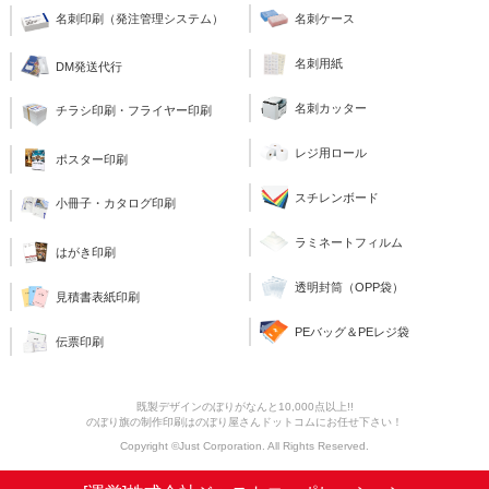
名刺印刷（発注管理システム）
名刺ケース
名刺用紙
DM発送代行
名刺カッター
チラシ印刷・フライヤー印刷
レジ用ロール
ポスター印刷
スチレンボード
小冊子・カタログ印刷
ラミネートフィルム
はがき印刷
透明封筒（OPP袋）
見積書表紙印刷
PEバッグ＆PEレジ袋
伝票印刷
既製デザインのぼりがなんと10,000点以上!!
のぼり旗の制作印刷はのぼり屋さんドットコムにお任せ下さい！
Copyright ©Just Corporation. All Rights Reserved.