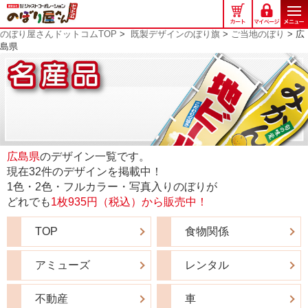
の
ぼ
のぼり屋さんドットコムTOP
>
既製デザインのぼり旗
>
ご当地のぼり
> 広
り
島県
屋
さ
ん
ド
ッ
ト
コ
広島県
のデザイン一覧です。
ム
現在32件のデザインを掲載中！
1色・2色・フルカラー・写真入りのぼりが
どれでも
1枚935円（税込）から販売中！
TOP
食物関係
アミューズ
レンタル
不動産
車