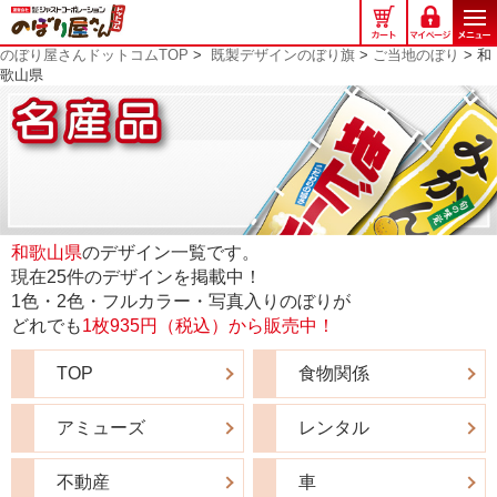
の
ぼ
のぼり屋さんドットコムTOP
>
既製デザインのぼり旗
>
ご当地のぼり
> 和
り
歌山県
屋
さ
ん
ド
ッ
ト
コ
和歌山県
のデザイン一覧です。
ム
現在25件のデザインを掲載中！
1色・2色・フルカラー・写真入りのぼりが
どれでも
1枚935円（税込）から販売中！
TOP
食物関係
アミューズ
レンタル
不動産
車