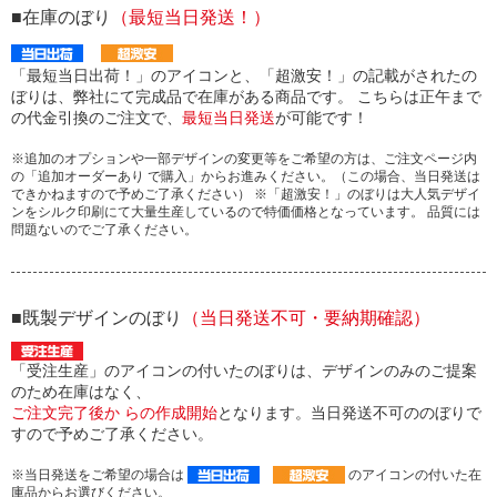
■在庫のぼり
（最短当日発送！）
「最短当日出荷！」のアイコンと、「超激安！」の記載がされたの
ぼりは、弊社にて完成品で在庫がある商品です。 こちらは正午まで
の代金引換のご注文で、
最短当日発送
が可能です！
※追加のオプションや一部デザインの変更等をご希望の方は、ご注文ページ内
の「追加オーダーあり で購入」からお進みください。（この場合、当日発送は
できかねますので予めご了承ください） ※「超激安！」のぼりは大人気デザイ
ンをシルク印刷にて大量生産しているので特価価格となっています。 品質には
問題ないのでご了承ください。
■既製デザインのぼり
（当日発送不可・要納期確認）
「受注生産」のアイコンの付いたのぼりは、デザインのみのご提案
のため在庫はなく、
ご注文完了後か らの作成開始
となります。当日発送不可ののぼりで
すので予めご了承ください。
※当日発送をご希望の場合は
のアイコンの付いた在
庫品からお選びください。