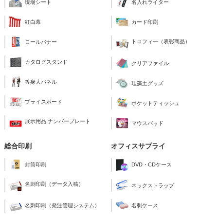
現場シート
名入れライター
紅白幕
カード印刷
トロフィー（表彰商品）
ロールバナー
カタログスタンド
クリアファイル
等身大パネル
珪藻土グッズ
プライスボード
ポケットティッシュ
展示用品 ナンバープレート
マウスパッド
総合印刷
オフィスサプライ
封筒印刷
DVD・CDケース
名刺印刷（データ入稿）
ネックストラップ
名刺印刷（発注管理システム）
名刺ケース