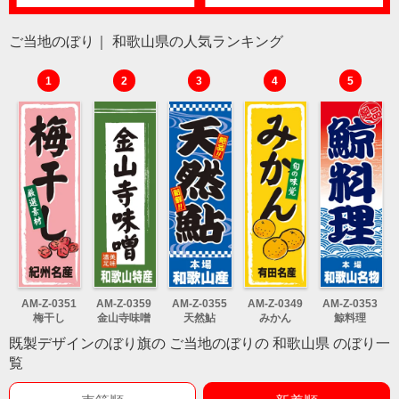
ご当地のぼり｜ 和歌山県の人気ランキング
1
2
3
4
5
AM-Z-0351
AM-Z-0359
AM-Z-0355
AM-Z-0349
AM-Z-0353
梅干し
金山寺味噌
天然鮎
みかん
鯨料理
既製デザインのぼり旗の ご当地のぼりの 和歌山県 のぼり一
覧