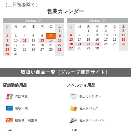
（土日祝を除く）
営業カレンダー
2026年8月
2026年9月
日
月
火
水
木
金
土
日
月
火
水
木
金
土
1
1
2
3
4
5
6
7
8
9
10
11
12
2
3
4
5
6
7
8
13
14
15
16
17
18
19
9
10
11
12
13
15
14
20
21
22
23
24
25
26
16
17
18
19
20
21
22
27
28
29
30
23
24
25
26
27
28
29
30
31
取扱い商品一覧（グループ運営サイト）
店舗装飾用品
ノベルティ用品
のぼり旗
卓上カレンダー
看板印刷
名入れバッグ
横断幕・懸垂幕
名入れボールペン