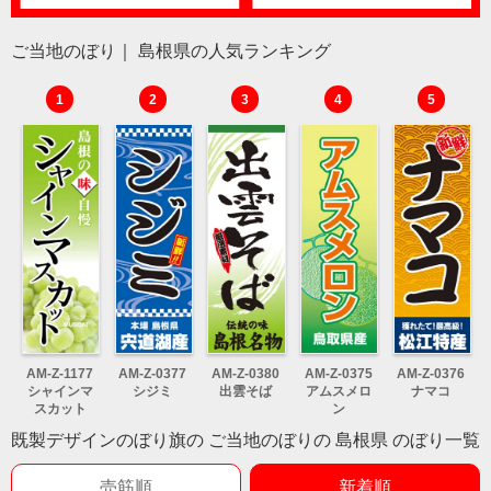
ご当地のぼり｜ 島根県の人気ランキング
1
2
3
4
5
AM-Z-1177
AM-Z-0377
AM-Z-0380
AM-Z-0375
AM-Z-0376
シャインマ
シジミ
出雲そば
アムスメロ
ナマコ
スカット
ン
既製デザインのぼり旗の ご当地のぼりの 島根県 のぼり一覧
売筋順
新着順