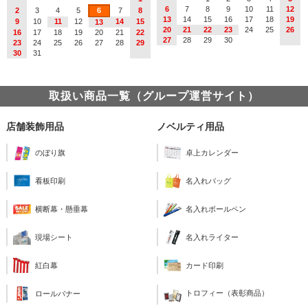
6
7
8
9
10
11
12
2
3
4
5
6
7
8
13
14
15
16
17
18
19
9
10
11
12
14
15
13
20
21
22
23
24
25
26
16
17
18
19
20
21
22
27
28
29
30
23
24
25
26
27
28
29
30
31
取扱い商品一覧（グループ運営サイト）
店舗装飾用品
ノベルティ用品
のぼり旗
卓上カレンダー
看板印刷
名入れバッグ
横断幕・懸垂幕
名入れボールペン
現場シート
名入れライター
紅白幕
カード印刷
トロフィー（表彰商品）
ロールバナー