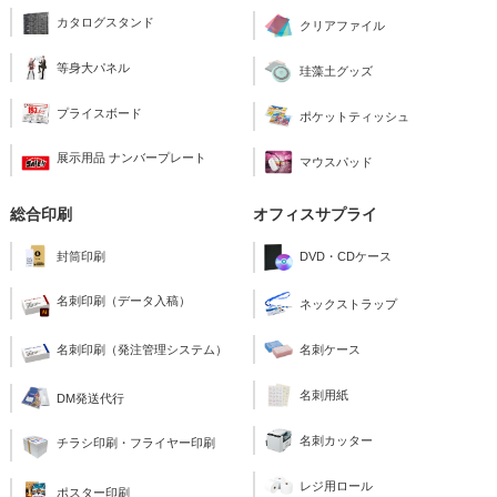
カタログスタンド
クリアファイル
等身大パネル
珪藻土グッズ
プライスボード
ポケットティッシュ
展示用品 ナンバープレート
マウスパッド
総合印刷
オフィスサプライ
封筒印刷
DVD・CDケース
名刺印刷（データ入稿）
ネックストラップ
名刺印刷（発注管理システム）
名刺ケース
名刺用紙
DM発送代行
名刺カッター
チラシ印刷・フライヤー印刷
レジ用ロール
ポスター印刷