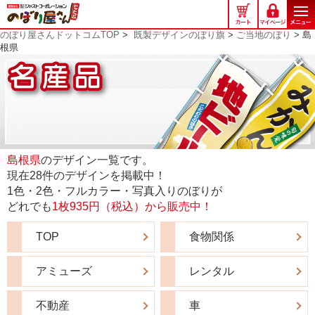
の
ぼ
のぼり屋さんドットコムTOP
>
既製デザインのぼり旗
>
ご当地のぼり
> 島
り
根県
屋
さ
ん
ド
ッ
ト
コ
島根県
のデザイン一覧です。
ム
現在28件のデザインを掲載中！
1色・2色・フルカラー・写真入りのぼりが
どれでも
1枚935円（税込）から販売中！
TOP
食物関係
アミューズ
レンタル
不動産
車