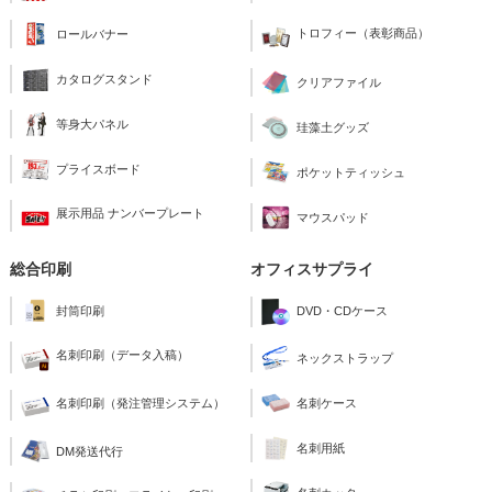
トロフィー（表彰商品）
ロールバナー
カタログスタンド
クリアファイル
等身大パネル
珪藻土グッズ
プライスボード
ポケットティッシュ
展示用品 ナンバープレート
マウスパッド
総合印刷
オフィスサプライ
封筒印刷
DVD・CDケース
名刺印刷（データ入稿）
ネックストラップ
名刺印刷（発注管理システム）
名刺ケース
名刺用紙
DM発送代行