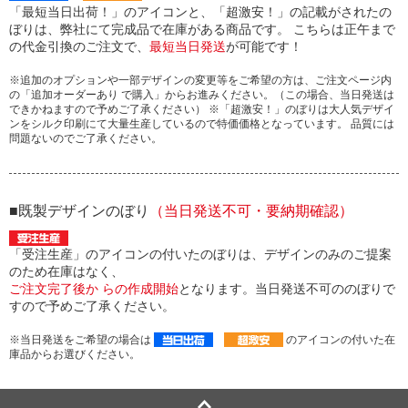
「最短当日出荷！」のアイコンと、「超激安！」の記載がされたの
ぼりは、弊社にて完成品で在庫がある商品です。 こちらは正午まで
の代金引換のご注文で、
最短当日発送
が可能です！
※追加のオプションや一部デザインの変更等をご希望の方は、ご注文ページ内
の「追加オーダーあり で購入」からお進みください。（この場合、当日発送は
できかねますので予めご了承ください） ※「超激安！」のぼりは大人気デザイ
ンをシルク印刷にて大量生産しているので特価価格となっています。 品質には
問題ないのでご了承ください。
■既製デザインのぼり
（当日発送不可・要納期確認）
「受注生産」のアイコンの付いたのぼりは、デザインのみのご提案
のため在庫はなく、
ご注文完了後か らの作成開始
となります。当日発送不可ののぼりで
すので予めご了承ください。
※当日発送をご希望の場合は
のアイコンの付いた在
庫品からお選びください。