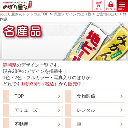
の
ぼ
のぼり屋さんドットコムTOP
>
既製デザインのぼり旗
>
ご当地のぼり
> 静
り
岡県
屋
さ
ん
ド
ッ
ト
コ
静岡県
のデザイン一覧です。
ム
現在28件のデザインを掲載中！
1色・2色・フルカラー・写真入りのぼりが
どれでも
1枚935円（税込）から販売中！
TOP
食物関係
アミューズ
レンタル
不動産
車