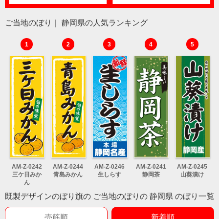
ご当地のぼり｜ 静岡県の人気ランキング
1
2
3
4
5
AM-Z-0242
AM-Z-0244
AM-Z-0246
AM-Z-0241
AM-Z-0245
三ケ日みか
青島みかん
生しらす
静岡茶
山葵漬け
ん
既製デザインのぼり旗の ご当地のぼりの 静岡県 のぼり一覧
売筋順
新着順