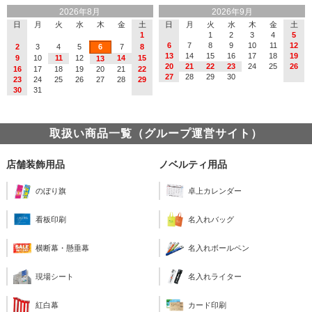
2026年8月
2026年9月
日
月
火
水
木
金
土
日
月
火
水
木
金
土
1
1
2
3
4
5
6
7
8
9
10
11
12
2
3
4
5
6
7
8
13
14
15
16
17
18
19
9
10
11
12
14
15
13
20
21
22
23
24
25
26
16
17
18
19
20
21
22
27
28
29
30
23
24
25
26
27
28
29
30
31
取扱い商品一覧（グループ運営サイト）
店舗装飾用品
ノベルティ用品
のぼり旗
卓上カレンダー
看板印刷
名入れバッグ
横断幕・懸垂幕
名入れボールペン
現場シート
名入れライター
紅白幕
カード印刷